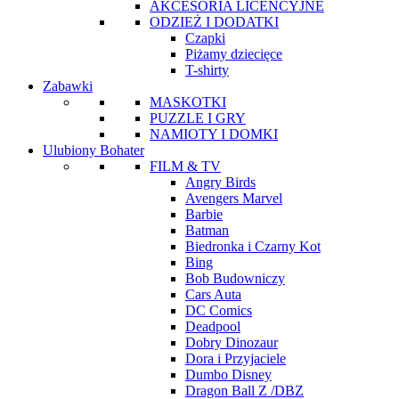
AKCESORIA LICENCYJNE
ODZIEŻ I DODATKI
Czapki
Piżamy dziecięce
T-shirty
Zabawki
MASKOTKI
PUZZLE I GRY
NAMIOTY I DOMKI
Ulubiony Bohater
FILM & TV
Angry Birds
Avengers Marvel
Barbie
Batman
Biedronka i Czarny Kot
Bing
Bob Budowniczy
Cars Auta
DC Comics
Deadpool
Dobry Dinozaur
Dora i Przyjaciele
Dumbo Disney
Dragon Ball Z /DBZ