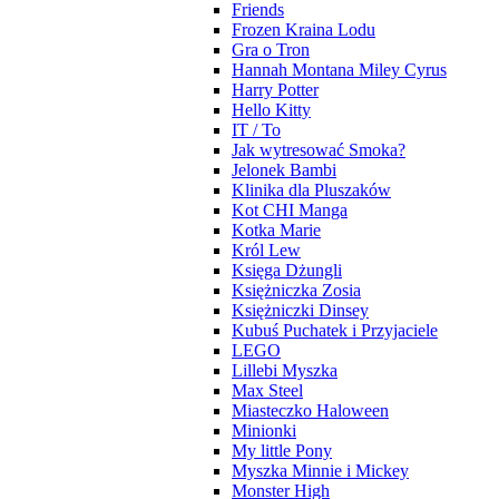
Friends
Frozen Kraina Lodu
Gra o Tron
Hannah Montana Miley Cyrus
Harry Potter
Hello Kitty
IT / To
Jak wytresować Smoka?
Jelonek Bambi
Klinika dla Pluszaków
Kot CHI Manga
Kotka Marie
Król Lew
Księga Dżungli
Księżniczka Zosia
Księżniczki Dinsey
Kubuś Puchatek i Przyjaciele
LEGO
Lillebi Myszka
Max Steel
Miasteczko Haloween
Minionki
My little Pony
Myszka Minnie i Mickey
Monster High