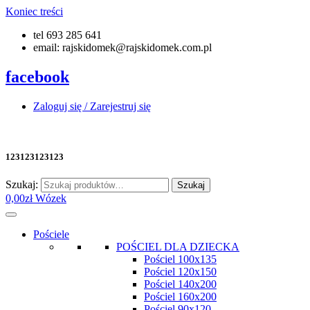
Koniec treści
tel 693 285 641
email: rajskidomek@rajskidomek.com.pl
facebook
Zaloguj się / Zarejestruj się
123123123123
Szukaj:
Szukaj
0,00
zł
Wózek
Pościele
POŚCIEL DLA DZIECKA
Pościel 100x135
Pościel 120x150
Pościel 140x200
Pościel 160x200
Pościel 90x120