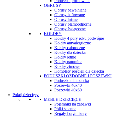
Poduszki profilowane
OBRUSY
Obrusy bawełniane
Obrusy haftowane
Obrusy lniane
Obrusy plamoodporne
Obrusy świąteczne
KOŁDRY
Kołdry 4 pory roku podwójne
Kołdry antyalergiczne
Kołdry całoroczne
Kołdry dla dziecka
Kołdry letnie
Kołdry naturalne
Kołdry zimowe
Komplety pościeli dla dziecka
PODUSZKI OZDOBNE I POSZEWKI
Poduszki dla dziecka
Poszewki 40x40
Poszewki 40x60
Pokój dziecięcy
MEBLE DZIECIĘCE
Pojemniki na zabawki
Półki ścienne
Regały i organizery