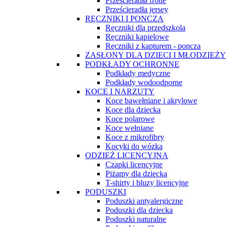
Prześcieradła frotte
Prześcieradła jersey
RĘCZNIKI I PONCZA
Ręczniki dla przedszkola
Ręczniki kąpielowe
Ręczniki z kapturem - poncza
ZASŁONY DLA DZIECI I MŁODZIEŻY
PODKŁADY OCHRONNE
Podkłady medyczne
Podkłady wodoodporne
KOCE I NARZUTY
Koce bawełniane i akrylowe
Koce dla dziecka
Koce polarowe
Koce wełniane
Koce z mikrofibry
Kocyki do wózka
ODZIEŻ LICENCYJNA
Czapki licencyjne
Piżamy dla dziecka
T-shirty i bluzy licencyjne
PODUSZKI
Poduszki antyalergiczne
Poduszki dla dziecka
Poduszki naturalne