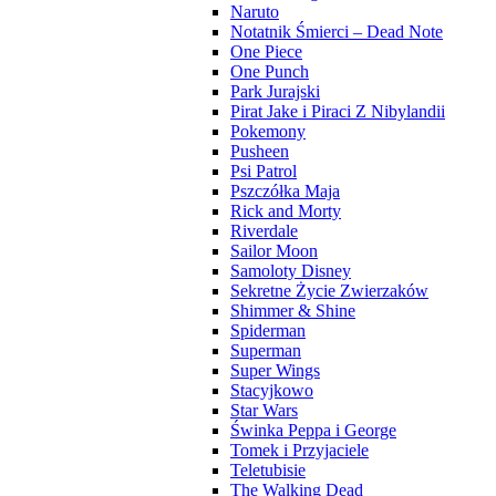
Naruto
Notatnik Śmierci – Dead Note
One Piece
One Punch
Park Jurajski
Pirat Jake i Piraci Z Nibylandii
Pokemony
Pusheen
Psi Patrol
Pszczółka Maja
Rick and Morty
Riverdale
Sailor Moon
Samoloty Disney
Sekretne Życie Zwierzaków
Shimmer & Shine
Spiderman
Superman
Super Wings
Stacyjkowo
Star Wars
Świnka Peppa i George
Tomek i Przyjaciele
Teletubisie
The Walking Dead