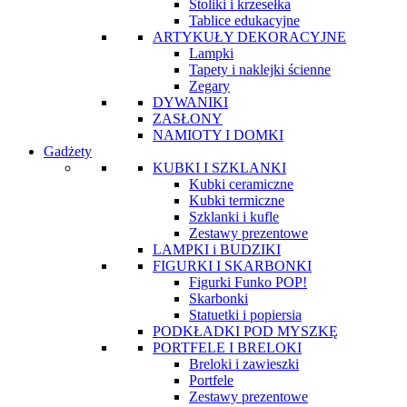
Stoliki i krzesełka
Tablice edukacyjne
ARTYKUŁY DEKORACYJNE
Lampki
Tapety i naklejki ścienne
Zegary
DYWANIKI
ZASŁONY
NAMIOTY I DOMKI
Gadżety
KUBKI I SZKLANKI
Kubki ceramiczne
Kubki termiczne
Szklanki i kufle
Zestawy prezentowe
LAMPKI i BUDZIKI
FIGURKI I SKARBONKI
Figurki Funko POP!
Skarbonki
Statuetki i popiersia
PODKŁADKI POD MYSZKĘ
PORTFELE I BRELOKI
Breloki i zawieszki
Portfele
Zestawy prezentowe