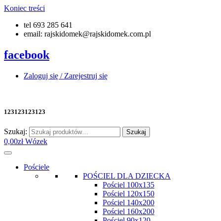
Koniec treści
tel 693 285 641
email: rajskidomek@rajskidomek.com.pl
facebook
Zaloguj się / Zarejestruj się
123123123123
Szukaj:
Szukaj
0,00
zł
Wózek
Pościele
POŚCIEL DLA DZIECKA
Pościel 100x135
Pościel 120x150
Pościel 140x200
Pościel 160x200
Pościel 90x120