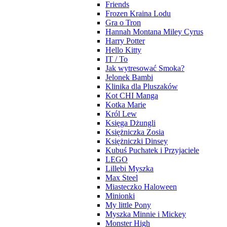
Friends
Frozen Kraina Lodu
Gra o Tron
Hannah Montana Miley Cyrus
Harry Potter
Hello Kitty
IT / To
Jak wytresować Smoka?
Jelonek Bambi
Klinika dla Pluszaków
Kot CHI Manga
Kotka Marie
Król Lew
Księga Dżungli
Księżniczka Zosia
Księżniczki Dinsey
Kubuś Puchatek i Przyjaciele
LEGO
Lillebi Myszka
Max Steel
Miasteczko Haloween
Minionki
My little Pony
Myszka Minnie i Mickey
Monster High