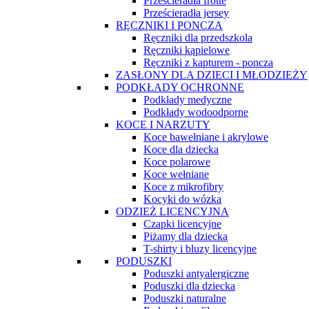
Prześcieradła frotte
Prześcieradła jersey
RĘCZNIKI I PONCZA
Ręczniki dla przedszkola
Ręczniki kąpielowe
Ręczniki z kapturem - poncza
ZASŁONY DLA DZIECI I MŁODZIEŻY
PODKŁADY OCHRONNE
Podkłady medyczne
Podkłady wodoodporne
KOCE I NARZUTY
Koce bawełniane i akrylowe
Koce dla dziecka
Koce polarowe
Koce wełniane
Koce z mikrofibry
Kocyki do wózka
ODZIEŻ LICENCYJNA
Czapki licencyjne
Piżamy dla dziecka
T-shirty i bluzy licencyjne
PODUSZKI
Poduszki antyalergiczne
Poduszki dla dziecka
Poduszki naturalne