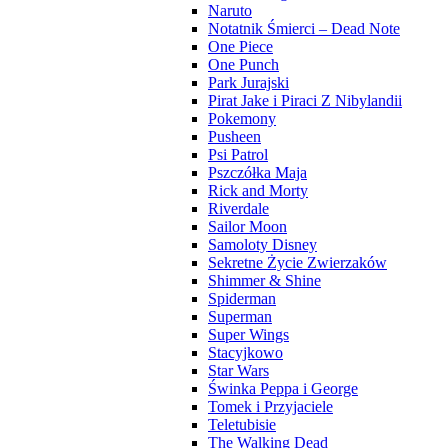
Naruto
Notatnik Śmierci – Dead Note
One Piece
One Punch
Park Jurajski
Pirat Jake i Piraci Z Nibylandii
Pokemony
Pusheen
Psi Patrol
Pszczółka Maja
Rick and Morty
Riverdale
Sailor Moon
Samoloty Disney
Sekretne Życie Zwierzaków
Shimmer & Shine
Spiderman
Superman
Super Wings
Stacyjkowo
Star Wars
Świnka Peppa i George
Tomek i Przyjaciele
Teletubisie
The Walking Dead