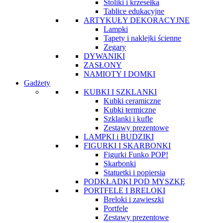
Stoliki i krzesełka
Tablice edukacyjne
ARTYKUŁY DEKORACYJNE
Lampki
Tapety i naklejki ścienne
Zegary
DYWANIKI
ZASŁONY
NAMIOTY I DOMKI
Gadżety
KUBKI I SZKLANKI
Kubki ceramiczne
Kubki termiczne
Szklanki i kufle
Zestawy prezentowe
LAMPKI i BUDZIKI
FIGURKI I SKARBONKI
Figurki Funko POP!
Skarbonki
Statuetki i popiersia
PODKŁADKI POD MYSZKĘ
PORTFELE I BRELOKI
Breloki i zawieszki
Portfele
Zestawy prezentowe