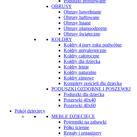
Poduszki profilowane
OBRUSY
Obrusy bawełniane
Obrusy haftowane
Obrusy lniane
Obrusy plamoodporne
Obrusy świąteczne
KOŁDRY
Kołdry 4 pory roku podwójne
Kołdry antyalergiczne
Kołdry całoroczne
Kołdry dla dziecka
Kołdry letnie
Kołdry naturalne
Kołdry zimowe
Komplety pościeli dla dziecka
PODUSZKI OZDOBNE I POSZEWKI
Poduszki dla dziecka
Poszewki 40x40
Poszewki 40x60
Pokój dziecięcy
MEBLE DZIECIĘCE
Pojemniki na zabawki
Półki ścienne
Regały i organizery