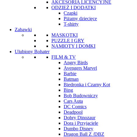
AKCESORIA LICENCYJNE
ODZIEŻ I DODATKI
Czapki
Piżamy dziecięce
T-shirty
Zabawki
MASKOTKI
PUZZLE I GRY
NAMIOTY I DOMKI
Ulubiony Bohater
FILM & TV
Angry Birds
Avengers Marvel
Barbie
Batman
Biedronka i Czarny Kot
Bing
Bob Budowniczy
Cars Auta
DC Comics
Deadpool
Dobry Dinozaur
Dora i Przyjaciele
Dumbo Disney
Dragon Ball Z /DBZ