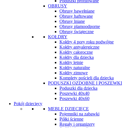
Poduszki profilowane
OBRUSY
Obrusy bawełniane
Obrusy haftowane
Obrusy lniane
Obrusy plamoodporne
Obrusy świąteczne
KOŁDRY
Kołdry 4 pory roku podwójne
Kołdry antyalergiczne
Kołdry całoroczne
Kołdry dla dziecka
Kołdry letnie
Kołdry naturalne
Kołdry zimowe
Komplety pościeli dla dziecka
PODUSZKI OZDOBNE I POSZEWKI
Poduszki dla dziecka
Poszewki 40x40
Poszewki 40x60
Pokój dziecięcy
MEBLE DZIECIĘCE
Pojemniki na zabawki
Półki ścienne
Regały i organizery