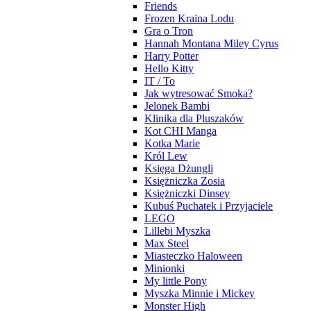
Friends
Frozen Kraina Lodu
Gra o Tron
Hannah Montana Miley Cyrus
Harry Potter
Hello Kitty
IT / To
Jak wytresować Smoka?
Jelonek Bambi
Klinika dla Pluszaków
Kot CHI Manga
Kotka Marie
Król Lew
Księga Dżungli
Księżniczka Zosia
Księżniczki Dinsey
Kubuś Puchatek i Przyjaciele
LEGO
Lillebi Myszka
Max Steel
Miasteczko Haloween
Minionki
My little Pony
Myszka Minnie i Mickey
Monster High