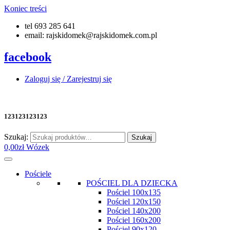
Koniec treści
tel 693 285 641
email: rajskidomek@rajskidomek.com.pl
facebook
Zaloguj się / Zarejestruj się
123123123123
Szukaj:
Szukaj
0,00
zł
Wózek
Pościele
POŚCIEL DLA DZIECKA
Pościel 100x135
Pościel 120x150
Pościel 140x200
Pościel 160x200
Pościel 90x120