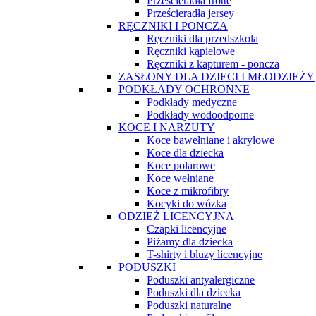
Prześcieradła frotte
Prześcieradła jersey
RĘCZNIKI I PONCZA
Ręczniki dla przedszkola
Ręczniki kąpielowe
Ręczniki z kapturem - poncza
ZASŁONY DLA DZIECI I MŁODZIEŻY
PODKŁADY OCHRONNE
Podkłady medyczne
Podkłady wodoodporne
KOCE I NARZUTY
Koce bawełniane i akrylowe
Koce dla dziecka
Koce polarowe
Koce wełniane
Koce z mikrofibry
Kocyki do wózka
ODZIEŻ LICENCYJNA
Czapki licencyjne
Piżamy dla dziecka
T-shirty i bluzy licencyjne
PODUSZKI
Poduszki antyalergiczne
Poduszki dla dziecka
Poduszki naturalne