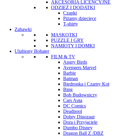
AKCESORIA LICENCYJNE
ODZIEŻ I DODATKI
Czapki
Piżamy dziecięce
T-shirty
Zabawki
MASKOTKI
PUZZLE I GRY
NAMIOTY I DOMKI
Ulubiony Bohater
FILM & TV
Angry Birds
Avengers Marvel
Barbie
Batman
Biedronka i Czarny Kot
Bing
Bob Budowniczy
Cars Auta
DC Comics
Deadpool
Dobry Dinozaur
Dora i Przyjaciele
Dumbo Disney
Dragon Ball Z /DBZ