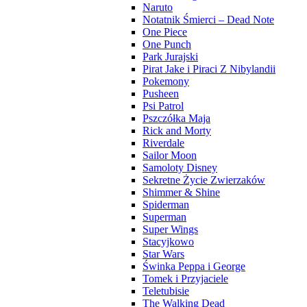
Naruto
Notatnik Śmierci – Dead Note
One Piece
One Punch
Park Jurajski
Pirat Jake i Piraci Z Nibylandii
Pokemony
Pusheen
Psi Patrol
Pszczółka Maja
Rick and Morty
Riverdale
Sailor Moon
Samoloty Disney
Sekretne Życie Zwierzaków
Shimmer & Shine
Spiderman
Superman
Super Wings
Stacyjkowo
Star Wars
Świnka Peppa i George
Tomek i Przyjaciele
Teletubisie
The Walking Dead