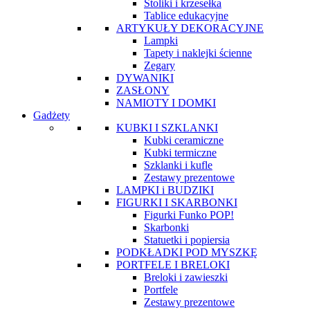
Stoliki i krzesełka
Tablice edukacyjne
ARTYKUŁY DEKORACYJNE
Lampki
Tapety i naklejki ścienne
Zegary
DYWANIKI
ZASŁONY
NAMIOTY I DOMKI
Gadżety
KUBKI I SZKLANKI
Kubki ceramiczne
Kubki termiczne
Szklanki i kufle
Zestawy prezentowe
LAMPKI i BUDZIKI
FIGURKI I SKARBONKI
Figurki Funko POP!
Skarbonki
Statuetki i popiersia
PODKŁADKI POD MYSZKĘ
PORTFELE I BRELOKI
Breloki i zawieszki
Portfele
Zestawy prezentowe