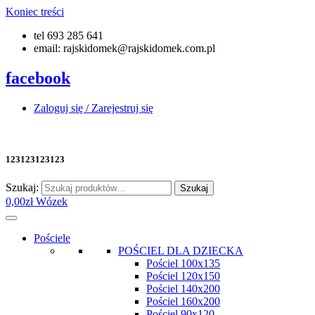
Koniec treści
tel 693 285 641
email: rajskidomek@rajskidomek.com.pl
facebook
Zaloguj się / Zarejestruj się
123123123123
Szukaj:
Szukaj
0,00
zł
Wózek
Pościele
POŚCIEL DLA DZIECKA
Pościel 100x135
Pościel 120x150
Pościel 140x200
Pościel 160x200
Pościel 90x120