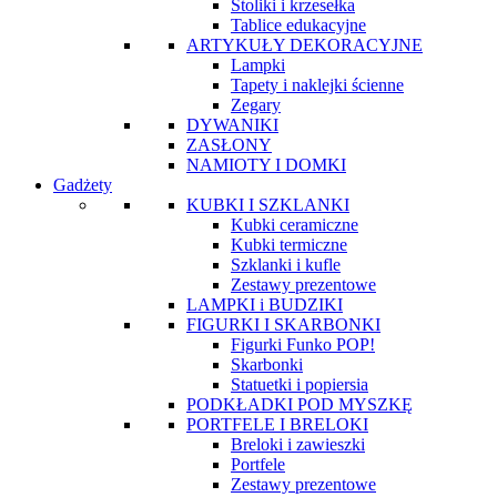
Stoliki i krzesełka
Tablice edukacyjne
ARTYKUŁY DEKORACYJNE
Lampki
Tapety i naklejki ścienne
Zegary
DYWANIKI
ZASŁONY
NAMIOTY I DOMKI
Gadżety
KUBKI I SZKLANKI
Kubki ceramiczne
Kubki termiczne
Szklanki i kufle
Zestawy prezentowe
LAMPKI i BUDZIKI
FIGURKI I SKARBONKI
Figurki Funko POP!
Skarbonki
Statuetki i popiersia
PODKŁADKI POD MYSZKĘ
PORTFELE I BRELOKI
Breloki i zawieszki
Portfele
Zestawy prezentowe