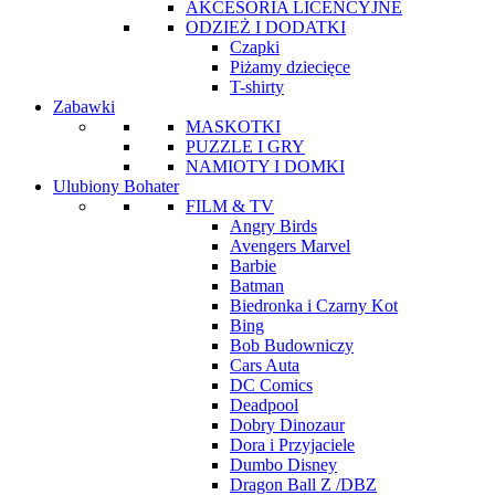
AKCESORIA LICENCYJNE
ODZIEŻ I DODATKI
Czapki
Piżamy dziecięce
T-shirty
Zabawki
MASKOTKI
PUZZLE I GRY
NAMIOTY I DOMKI
Ulubiony Bohater
FILM & TV
Angry Birds
Avengers Marvel
Barbie
Batman
Biedronka i Czarny Kot
Bing
Bob Budowniczy
Cars Auta
DC Comics
Deadpool
Dobry Dinozaur
Dora i Przyjaciele
Dumbo Disney
Dragon Ball Z /DBZ