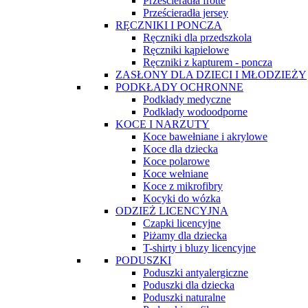
Prześcieradła frotte
Prześcieradła jersey
RĘCZNIKI I PONCZA
Ręczniki dla przedszkola
Ręczniki kąpielowe
Ręczniki z kapturem - poncza
ZASŁONY DLA DZIECI I MŁODZIEŻY
PODKŁADY OCHRONNE
Podkłady medyczne
Podkłady wodoodporne
KOCE I NARZUTY
Koce bawełniane i akrylowe
Koce dla dziecka
Koce polarowe
Koce wełniane
Koce z mikrofibry
Kocyki do wózka
ODZIEŻ LICENCYJNA
Czapki licencyjne
Piżamy dla dziecka
T-shirty i bluzy licencyjne
PODUSZKI
Poduszki antyalergiczne
Poduszki dla dziecka
Poduszki naturalne