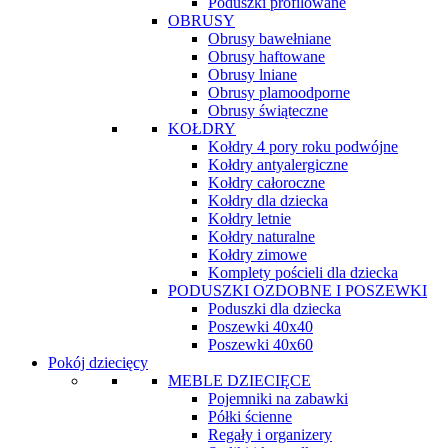
Poduszki profilowane
OBRUSY
Obrusy bawełniane
Obrusy haftowane
Obrusy lniane
Obrusy plamoodporne
Obrusy świąteczne
KOŁDRY
Kołdry 4 pory roku podwójne
Kołdry antyalergiczne
Kołdry całoroczne
Kołdry dla dziecka
Kołdry letnie
Kołdry naturalne
Kołdry zimowe
Komplety pościeli dla dziecka
PODUSZKI OZDOBNE I POSZEWKI
Poduszki dla dziecka
Poszewki 40x40
Poszewki 40x60
Pokój dziecięcy
MEBLE DZIECIĘCE
Pojemniki na zabawki
Półki ścienne
Regały i organizery