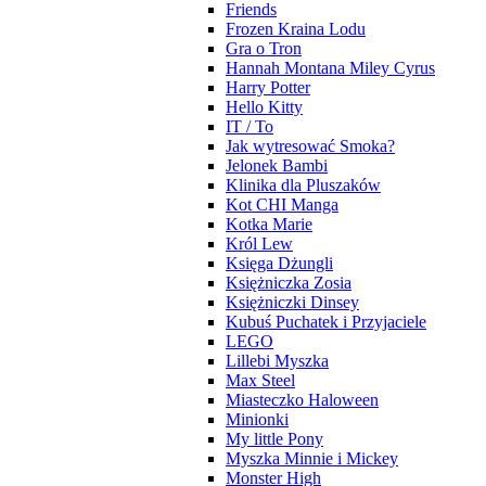
Friends
Frozen Kraina Lodu
Gra o Tron
Hannah Montana Miley Cyrus
Harry Potter
Hello Kitty
IT / To
Jak wytresować Smoka?
Jelonek Bambi
Klinika dla Pluszaków
Kot CHI Manga
Kotka Marie
Król Lew
Księga Dżungli
Księżniczka Zosia
Księżniczki Dinsey
Kubuś Puchatek i Przyjaciele
LEGO
Lillebi Myszka
Max Steel
Miasteczko Haloween
Minionki
My little Pony
Myszka Minnie i Mickey
Monster High