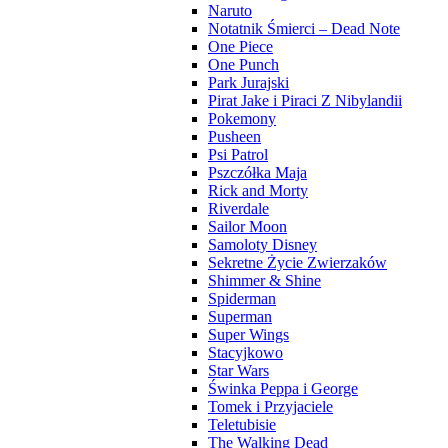
Naruto
Notatnik Śmierci – Dead Note
One Piece
One Punch
Park Jurajski
Pirat Jake i Piraci Z Nibylandii
Pokemony
Pusheen
Psi Patrol
Pszczółka Maja
Rick and Morty
Riverdale
Sailor Moon
Samoloty Disney
Sekretne Życie Zwierzaków
Shimmer & Shine
Spiderman
Superman
Super Wings
Stacyjkowo
Star Wars
Świnka Peppa i George
Tomek i Przyjaciele
Teletubisie
The Walking Dead