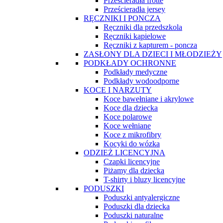
Prześcieradła frotte
Prześcieradła jersey
RĘCZNIKI I PONCZA
Ręczniki dla przedszkola
Ręczniki kąpielowe
Ręczniki z kapturem - poncza
ZASŁONY DLA DZIECI I MŁODZIEŻY
PODKŁADY OCHRONNE
Podkłady medyczne
Podkłady wodoodporne
KOCE I NARZUTY
Koce bawełniane i akrylowe
Koce dla dziecka
Koce polarowe
Koce wełniane
Koce z mikrofibry
Kocyki do wózka
ODZIEŻ LICENCYJNA
Czapki licencyjne
Piżamy dla dziecka
T-shirty i bluzy licencyjne
PODUSZKI
Poduszki antyalergiczne
Poduszki dla dziecka
Poduszki naturalne