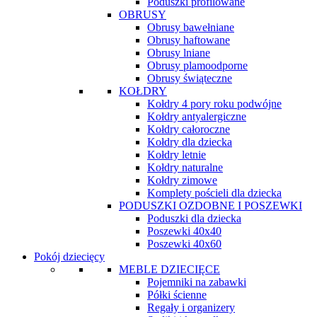
Poduszki profilowane
OBRUSY
Obrusy bawełniane
Obrusy haftowane
Obrusy lniane
Obrusy plamoodporne
Obrusy świąteczne
KOŁDRY
Kołdry 4 pory roku podwójne
Kołdry antyalergiczne
Kołdry całoroczne
Kołdry dla dziecka
Kołdry letnie
Kołdry naturalne
Kołdry zimowe
Komplety pościeli dla dziecka
PODUSZKI OZDOBNE I POSZEWKI
Poduszki dla dziecka
Poszewki 40x40
Poszewki 40x60
Pokój dziecięcy
MEBLE DZIECIĘCE
Pojemniki na zabawki
Półki ścienne
Regały i organizery