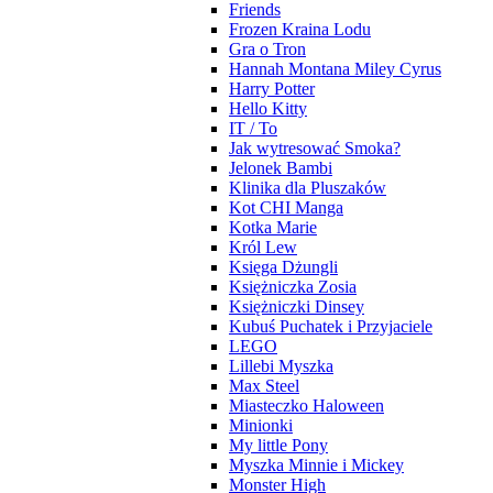
Friends
Frozen Kraina Lodu
Gra o Tron
Hannah Montana Miley Cyrus
Harry Potter
Hello Kitty
IT / To
Jak wytresować Smoka?
Jelonek Bambi
Klinika dla Pluszaków
Kot CHI Manga
Kotka Marie
Król Lew
Księga Dżungli
Księżniczka Zosia
Księżniczki Dinsey
Kubuś Puchatek i Przyjaciele
LEGO
Lillebi Myszka
Max Steel
Miasteczko Haloween
Minionki
My little Pony
Myszka Minnie i Mickey
Monster High