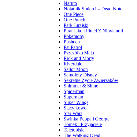
Naruto
Notatnik Śmierci – Dead Note
One Piece
One Punch
Park Jurajski
Pirat Jake i Piraci Z Nibylandii
Pokemony
Pusheen
Psi Patrol
Pszczółka Maja
Rick and Morty
Riverdale
Sailor Moon
Samoloty Disney
Sekretne Życie Zwierzaków
Shimmer & Shine
Spiderman
Superman
Super Wings
Stacyjkowo
Star Wars
Świnka Peppa i George
Tomek i Przyjaciele
Teletubisie
The Walking Dead