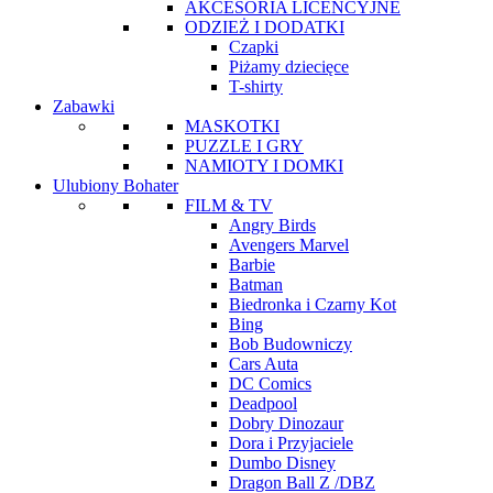
AKCESORIA LICENCYJNE
ODZIEŻ I DODATKI
Czapki
Piżamy dziecięce
T-shirty
Zabawki
MASKOTKI
PUZZLE I GRY
NAMIOTY I DOMKI
Ulubiony Bohater
FILM & TV
Angry Birds
Avengers Marvel
Barbie
Batman
Biedronka i Czarny Kot
Bing
Bob Budowniczy
Cars Auta
DC Comics
Deadpool
Dobry Dinozaur
Dora i Przyjaciele
Dumbo Disney
Dragon Ball Z /DBZ