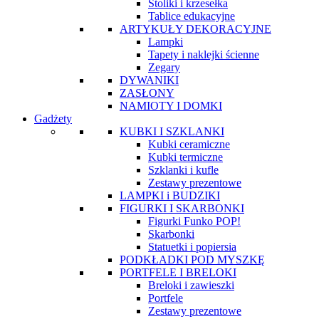
Stoliki i krzesełka
Tablice edukacyjne
ARTYKUŁY DEKORACYJNE
Lampki
Tapety i naklejki ścienne
Zegary
DYWANIKI
ZASŁONY
NAMIOTY I DOMKI
Gadżety
KUBKI I SZKLANKI
Kubki ceramiczne
Kubki termiczne
Szklanki i kufle
Zestawy prezentowe
LAMPKI i BUDZIKI
FIGURKI I SKARBONKI
Figurki Funko POP!
Skarbonki
Statuetki i popiersia
PODKŁADKI POD MYSZKĘ
PORTFELE I BRELOKI
Breloki i zawieszki
Portfele
Zestawy prezentowe