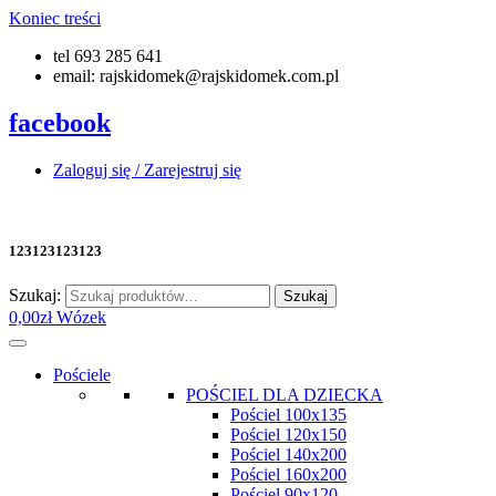
Koniec treści
tel 693 285 641
email: rajskidomek@rajskidomek.com.pl
facebook
Zaloguj się / Zarejestruj się
123123123123
Szukaj:
Szukaj
0,00
zł
Wózek
Pościele
POŚCIEL DLA DZIECKA
Pościel 100x135
Pościel 120x150
Pościel 140x200
Pościel 160x200
Pościel 90x120