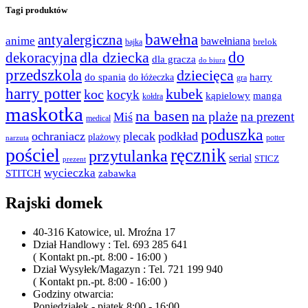
Tagi produktów
bawełna
antyalergiczna
anime
bawełniana
bajka
brelok
do
dla dziecka
dekoracyjna
dla gracza
do biura
przedszkola
dziecięca
do spania
harry
do łóżeczka
gra
harry potter
kubek
koc
kocyk
kąpielowy
manga
kołdra
maskotka
na basen
na plaże
na prezent
Miś
medical
poduszka
ochraniacz
plecak
podkład
plażowy
potter
narzuta
pościel
ręcznik
przytulanka
serial
STICZ
prezent
wycieczka
STITCH
zabawka
Rajski domek
40-316 Katowice, ul. Mroźna 17
Dział Handlowy : Tel. 693 285 641
( Kontakt pn.-pt. 8:00 - 16:00 )
Dział Wysyłek/Magazyn : Tel. 721 199 940
( Kontakt pn.-pt. 8:00 - 16:00 )
Godziny otwarcia:
Poniedziałek - piątek 8:00 - 16:00