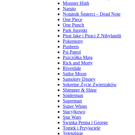
Monster High
Naruto
Notatnik Śmierci – Dead Note
One Piece
One Punch
Park Jurajski
Pirat Jake i Piraci Z Nibylandii
Pokemony
Pusheen
Psi Patrol
Pszczółka Maja
Rick and Morty
Riverdale
Sailor Moon
Samoloty Disney
Sekretne Życie Zwierzaków
Shimmer & Shine
Spiderman
Superman
Super Wings
Stacyjkowo
Star Wars
Świnka Peppa i George
Tomek i Przyjaciele
Teletubisie