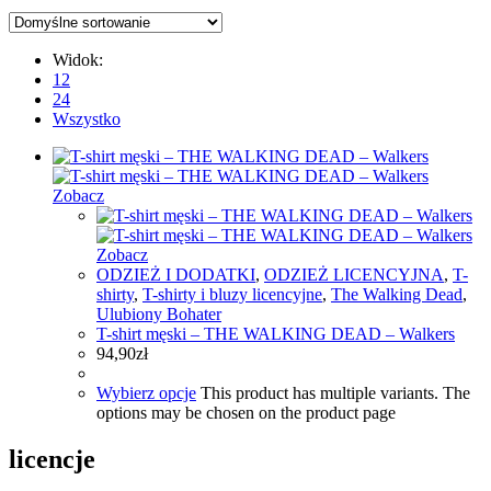
Widok:
12
24
Wszystko
Zobacz
Zobacz
ODZIEŻ I DODATKI
,
ODZIEŻ LICENCYJNA
,
T-
shirty
,
T-shirty i bluzy licencyjne
,
The Walking Dead
,
Ulubiony Bohater
T-shirt męski – THE WALKING DEAD – Walkers
94,90
zł
Wybierz opcje
This product has multiple variants. The
options may be chosen on the product page
licencje