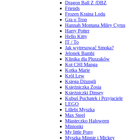
Dragon Ball Z /DBZ
Friends
Frozen Kraina Lodu
Gra o Tron
Hannah Montana Miley Cyrus
Harry Potter
Hello Kitty
IT / To
Jak wytresować Smoka?
Jelonek Bambi
Klinika dla Pluszaków
Kot CHI Manga
Kotka Marie
Król Lew
Księga Dżungli
Księżniczka Zosia
Księżniczki Dinsey
Kubuś Puchatek i Przyjaciele
LEGO
Lillebi Myszka
Max Steel
Miasteczko Haloween
Minionki
My little Pony
Myszka Minnie i Mickey