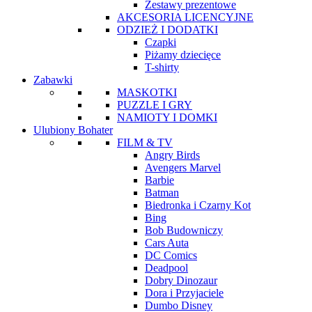
Zestawy prezentowe
AKCESORIA LICENCYJNE
ODZIEŻ I DODATKI
Czapki
Piżamy dziecięce
T-shirty
Zabawki
MASKOTKI
PUZZLE I GRY
NAMIOTY I DOMKI
Ulubiony Bohater
FILM & TV
Angry Birds
Avengers Marvel
Barbie
Batman
Biedronka i Czarny Kot
Bing
Bob Budowniczy
Cars Auta
DC Comics
Deadpool
Dobry Dinozaur
Dora i Przyjaciele
Dumbo Disney