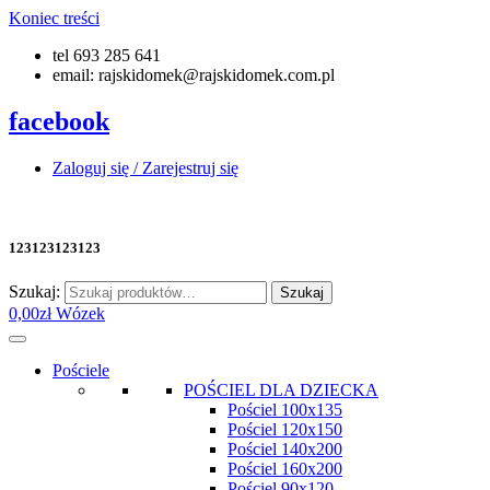
Koniec treści
tel 693 285 641
email: rajskidomek@rajskidomek.com.pl
facebook
Zaloguj się / Zarejestruj się
123123123123
Szukaj:
Szukaj
0,00
zł
Wózek
Pościele
POŚCIEL DLA DZIECKA
Pościel 100x135
Pościel 120x150
Pościel 140x200
Pościel 160x200
Pościel 90x120