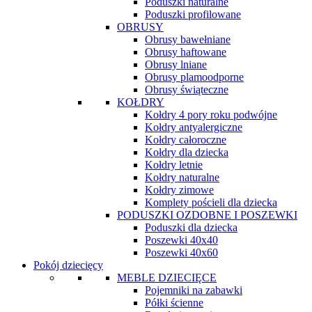
Poduszki naturalne
Poduszki profilowane
OBRUSY
Obrusy bawełniane
Obrusy haftowane
Obrusy lniane
Obrusy plamoodporne
Obrusy świąteczne
KOŁDRY
Kołdry 4 pory roku podwójne
Kołdry antyalergiczne
Kołdry całoroczne
Kołdry dla dziecka
Kołdry letnie
Kołdry naturalne
Kołdry zimowe
Komplety pościeli dla dziecka
PODUSZKI OZDOBNE I POSZEWKI
Poduszki dla dziecka
Poszewki 40x40
Poszewki 40x60
Pokój dziecięcy
MEBLE DZIECIĘCE
Pojemniki na zabawki
Półki ścienne