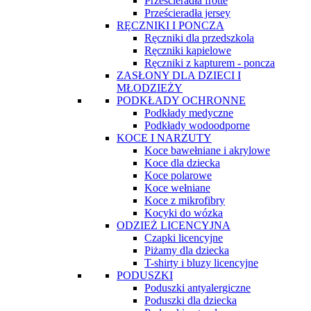
Prześcieradła frotte
Prześcieradła jersey
RĘCZNIKI I PONCZA
Ręczniki dla przedszkola
Ręczniki kąpielowe
Ręczniki z kapturem - poncza
ZASŁONY DLA DZIECI I
MŁODZIEŻY
PODKŁADY OCHRONNE
Podkłady medyczne
Podkłady wodoodporne
KOCE I NARZUTY
Koce bawełniane i akrylowe
Koce dla dziecka
Koce polarowe
Koce wełniane
Koce z mikrofibry
Kocyki do wózka
ODZIEŻ LICENCYJNA
Czapki licencyjne
Piżamy dla dziecka
T-shirty i bluzy licencyjne
PODUSZKI
Poduszki antyalergiczne
Poduszki dla dziecka