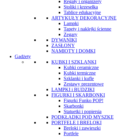
Regały i organizery
Stoliki i krzesełka
Tablice edukacyjne
ARTYKUŁY DEKORACYJNE
Lampki
Tapety i naklejki ścienne
Zegary
DYWANIKI
ZASŁONY
NAMIOTY I DOMKI
Gadżety
KUBKI I SZKLANKI
Kubki ceramiczne
Kubki termiczne
Szklanki i kufle
Zestawy prezentowe
LAMPKI i BUDZIKI
FIGURKI I SKARBONKI
Figurki Funko POP!
Skarbonki
Statuetki i popiersia
PODKŁADKI POD MYSZKĘ
PORTFELE I BRELOKI
Breloki i zawieszki
Portfele