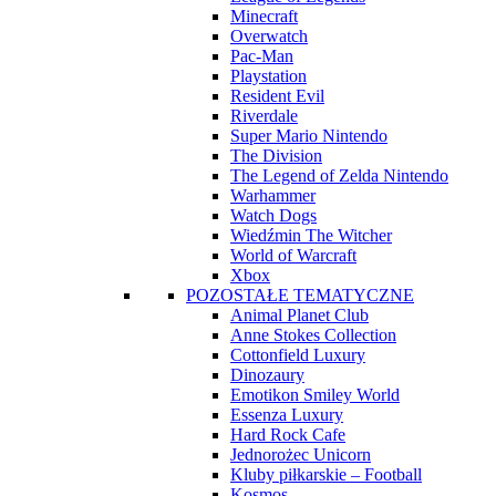
Minecraft
Overwatch
Pac-Man
Playstation
Resident Evil
Riverdale
Super Mario Nintendo
The Division
The Legend of Zelda Nintendo
Warhammer
Watch Dogs
Wiedźmin The Witcher
World of Warcraft
Xbox
POZOSTAŁE TEMATYCZNE
Animal Planet Club
Anne Stokes Collection
Cottonfield Luxury
Dinozaury
Emotikon Smiley World
Essenza Luxury
Hard Rock Cafe
Jednorożec Unicorn
Kluby piłkarskie – Football
Kosmos