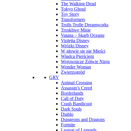
The Walking Dead
Tokyo Ghoul
Toy Story
Transformers
Trolls Trolle Dreamworks
Troskliwe Misie
Vaiana – Skarb Oceanu
Violetta Disney
Wróżki Disney
W głowie się nie Mieści
Władca Pierścieni
Wojownicze Żółwie Ninja
Wonder Woman
Zwierzogród
GRY
Animal Crossing
Assassin’s Creed
Borderlands
Call of Duty
Crash Bandicoot
Dark Souls
Diablo
Dungeons and Dragons
Fortnite
League of Legends