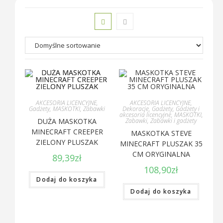
AKCESORIA LICENCYJNE
,
AKCESORIA LICENCYJNE
,
Gadżety
,
MASKOTKI
,
Zabawki
Dekoracje
,
Gadżety
,
Gadżety i
akcesoria licencyjne
,
MASKOTKI
,
DUŻA MASKOTKA
Zabawki
,
Zabawki i gadżety
MINECRAFT CREEPER
MASKOTKA STEVE
ZIELONY PLUSZAK
MINECRAFT PLUSZAK 35
CM ORYGINALNA
89,39
zł
108,90
zł
Dodaj do koszyka
Dodaj do koszyka