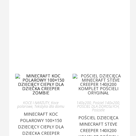
KOCE I NARZUTY
,
Koce
140x200
,
Pościel 140x200
,
polarowe
,
Tekstylia dla domu
POŚCIEL DLA DOROSŁYCH
,
Pościele
MINECRAFT KOC
POŚCIEL DZIECIĘCA
POLAROWY 100×150
MINECRAFT STEVE
DZIECIĘCY CIEPŁY DLA
CREEPER 140X200
DZIECKA CREEPER