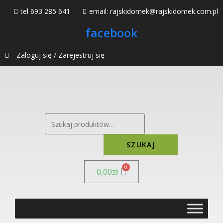
tel 693 285 641
email: rajskidomek@rajskidomek.com.pl
facebook
Zaloguj się / Zarejestruj się
SZUKAJ
0,00
zł