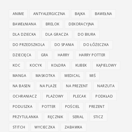
ANIME
ANTYALERGICZNA
BAJKA
BAWEŁNA
BAWEŁNIANA
BRELOK
DEKORACYJNA
DLA DZIECKA
DLA GRACZA
DO BIURA
DO PRZEDSZKOLA
DO SPANIA
DO ŁÓŻECZKA
DZIECIĘCA
GRA
HARRY
HARRY POTTER
KOC
KOCYK
KOŁDRA
KUBEK
KĄPIELOWY
MANGA
MASKOTKA
MEDICAL
MIŚ
NA BASEN
NA PLAŻE
NA PREZENT
NARZUTA
OCHRANIACZ
PLAŻOWY
PLECAK
PODKŁAD
PODUSZKA
POTTER
POŚCIEL
PREZENT
PRZYTULANKA
RĘCZNIK
SERIAL
STICZ
STITCH
WYCIECZKA
ZABAWKA