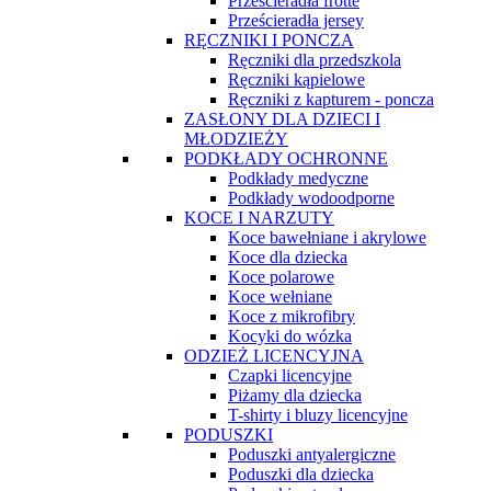
Prześcieradła frotte
Prześcieradła jersey
RĘCZNIKI I PONCZA
Ręczniki dla przedszkola
Ręczniki kąpielowe
Ręczniki z kapturem - poncza
ZASŁONY DLA DZIECI I
MŁODZIEŻY
PODKŁADY OCHRONNE
Podkłady medyczne
Podkłady wodoodporne
KOCE I NARZUTY
Koce bawełniane i akrylowe
Koce dla dziecka
Koce polarowe
Koce wełniane
Koce z mikrofibry
Kocyki do wózka
ODZIEŻ LICENCYJNA
Czapki licencyjne
Piżamy dla dziecka
T-shirty i bluzy licencyjne
PODUSZKI
Poduszki antyalergiczne
Poduszki dla dziecka