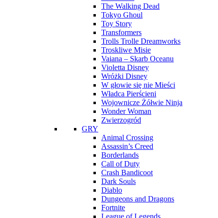
The Walking Dead
Tokyo Ghoul
Toy Story
Transformers
Trolls Trolle Dreamworks
Troskliwe Misie
Vaiana – Skarb Oceanu
Violetta Disney
Wróżki Disney
W głowie się nie Mieści
Władca Pierścieni
Wojownicze Żółwie Ninja
Wonder Woman
Zwierzogród
GRY
Animal Crossing
Assassin’s Creed
Borderlands
Call of Duty
Crash Bandicoot
Dark Souls
Diablo
Dungeons and Dragons
Fortnite
League of Legends