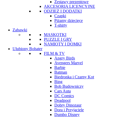
Zestawy prezentowe
AKCESORIA LICENCYJNE
ODZIEŻ I DODATKI
Czapki
Piżamy dziecięce
T-shirty
Zabawki
MASKOTKI
PUZZLE I GRY
NAMIOTY I DOMKI
Ulubiony Bohater
FILM & TV
Angry Birds
Avengers Marvel
Barbie
Batman
Biedronka i Czarny Kot
Bing
Bob Budowniczy
Cars Auta
DC Comics
Deadpool
Dobry Dinozaur
Dora i Przyjaciele
Dumbo Disney