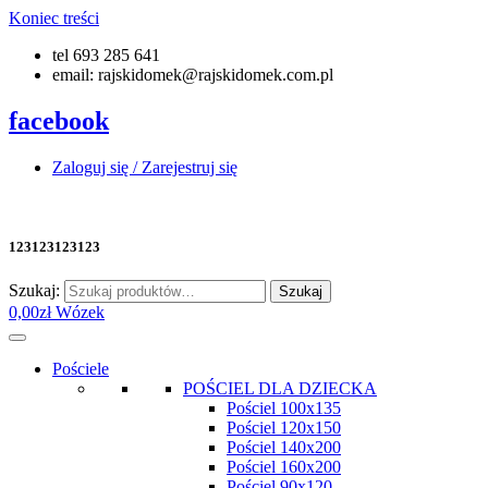
Koniec treści
tel 693 285 641
email: rajskidomek@rajskidomek.com.pl
facebook
Zaloguj się / Zarejestruj się
123123123123
Szukaj:
Szukaj
0,00
zł
Wózek
Pościele
POŚCIEL DLA DZIECKA
Pościel 100x135
Pościel 120x150
Pościel 140x200
Pościel 160x200
Pościel 90x120