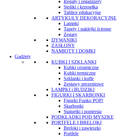
Regały i organizery
Stoliki i krzesełka
Tablice edukacyjne
ARTYKUŁY DEKORACYJNE
Lampki
Tapety i naklejki ścienne
Zegary
DYWANIKI
ZASŁONY
NAMIOTY I DOMKI
Gadżety
KUBKI I SZKLANKI
Kubki ceramiczne
Kubki termiczne
Szklanki i kufle
Zestawy prezentowe
LAMPKI i BUDZIKI
FIGURKI I SKARBONKI
Figurki Funko POP!
Skarbonki
Statuetki i popiersia
PODKŁADKI POD MYSZKĘ
PORTFELE I BRELOKI
Breloki i zawieszki
Portfele