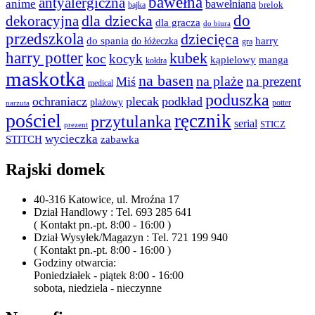
bawełna
antyalergiczna
anime
bawełniana
bajka
brelok
do
dla dziecka
dekoracyjna
dla gracza
do biura
przedszkola
dziecięca
do spania
harry
do łóżeczka
gra
harry potter
kubek
koc
kocyk
kąpielowy
manga
kołdra
maskotka
na basen
na plaże
na prezent
Miś
medical
poduszka
ochraniacz
plecak
podkład
plażowy
potter
narzuta
pościel
ręcznik
przytulanka
serial
STICZ
prezent
wycieczka
STITCH
zabawka
Rajski domek
40-316 Katowice, ul. Mroźna 17
Dział Handlowy : Tel. 693 285 641
( Kontakt pn.-pt. 8:00 - 16:00 )
Dział Wysyłek/Magazyn : Tel. 721 199 940
( Kontakt pn.-pt. 8:00 - 16:00 )
Godziny otwarcia:
Poniedziałek - piątek 8:00 - 16:00
sobota, niedziela - nieczynne