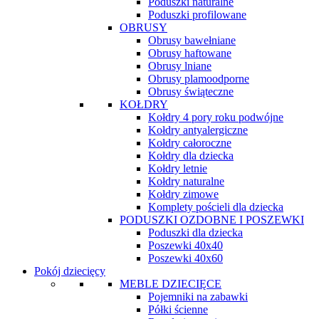
Poduszki naturalne
Poduszki profilowane
OBRUSY
Obrusy bawełniane
Obrusy haftowane
Obrusy lniane
Obrusy plamoodporne
Obrusy świąteczne
KOŁDRY
Kołdry 4 pory roku podwójne
Kołdry antyalergiczne
Kołdry całoroczne
Kołdry dla dziecka
Kołdry letnie
Kołdry naturalne
Kołdry zimowe
Komplety pościeli dla dziecka
PODUSZKI OZDOBNE I POSZEWKI
Poduszki dla dziecka
Poszewki 40x40
Poszewki 40x60
Pokój dziecięcy
MEBLE DZIECIĘCE
Pojemniki na zabawki
Półki ścienne