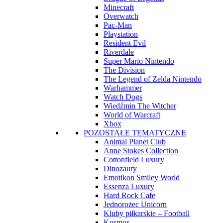
Minecraft
Overwatch
Pac-Man
Playstation
Resident Evil
Riverdale
Super Mario Nintendo
The Division
The Legend of Zelda Nintendo
Warhammer
Watch Dogs
Wiedźmin The Witcher
World of Warcraft
Xbox
POZOSTAŁE TEMATYCZNE
Animal Planet Club
Anne Stokes Collection
Cottonfield Luxury
Dinozaury
Emotikon Smiley World
Essenza Luxury
Hard Rock Cafe
Jednorożec Unicorn
Kluby piłkarskie – Football
Kosmos