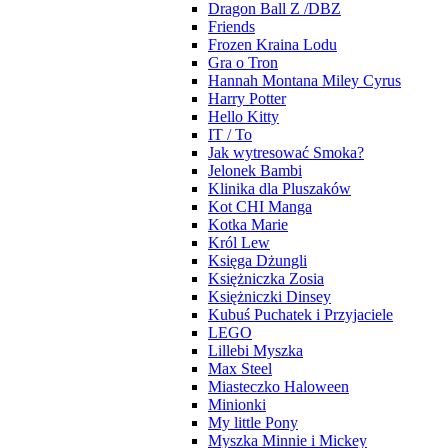
Dragon Ball Z /DBZ
Friends
Frozen Kraina Lodu
Gra o Tron
Hannah Montana Miley Cyrus
Harry Potter
Hello Kitty
IT / To
Jak wytresować Smoka?
Jelonek Bambi
Klinika dla Pluszaków
Kot CHI Manga
Kotka Marie
Król Lew
Księga Dżungli
Księżniczka Zosia
Księżniczki Dinsey
Kubuś Puchatek i Przyjaciele
LEGO
Lillebi Myszka
Max Steel
Miasteczko Haloween
Minionki
My little Pony
Myszka Minnie i Mickey