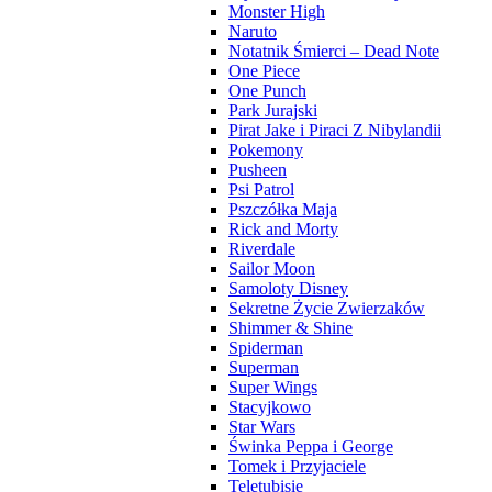
Monster High
Naruto
Notatnik Śmierci – Dead Note
One Piece
One Punch
Park Jurajski
Pirat Jake i Piraci Z Nibylandii
Pokemony
Pusheen
Psi Patrol
Pszczółka Maja
Rick and Morty
Riverdale
Sailor Moon
Samoloty Disney
Sekretne Życie Zwierzaków
Shimmer & Shine
Spiderman
Superman
Super Wings
Stacyjkowo
Star Wars
Świnka Peppa i George
Tomek i Przyjaciele
Teletubisie