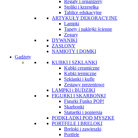
Regały i organizery
Stoliki i krzesełka
Tablice edukacyjne
ARTYKUŁY DEKORACYJNE
Lampki
Tapety i naklejki ścienne
Zegary
DYWANIKI
ZASŁONY
NAMIOTY I DOMKI
Gadżety
KUBKI I SZKLANKI
Kubki ceramiczne
Kubki termiczne
Szklanki i kufle
Zestawy prezentowe
LAMPKI i BUDZIKI
FIGURKI I SKARBONKI
Figurki Funko POP!
Skarbonki
Statuetki i popiersia
PODKŁADKI POD MYSZKĘ
PORTFELE I BRELOKI
Breloki i zawieszki
Portfele