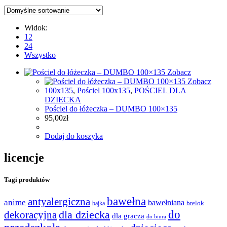
Widok:
12
24
Wszystko
Zobacz
Zobacz
100x135
,
Pościel 100x135
,
POŚCIEL DLA
DZIECKA
Pościel do łóżeczka – DUMBO 100×135
95,00
zł
Dodaj do koszyka
licencje
Tagi produktów
bawełna
antyalergiczna
anime
bawełniana
bajka
brelok
do
dla dziecka
dekoracyjna
dla gracza
do biura