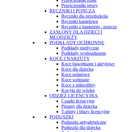
Prześcieradła frotte
Prześcieradła jersey
RĘCZNIKI I PONCZA
Ręczniki dla przedszkola
Ręczniki kąpielowe
Ręczniki z kapturem - poncza
ZASŁONY DLA DZIECI I
MŁODZIEŻY
PODKŁADY OCHRONNE
Podkłady medyczne
Podkłady wodoodporne
KOCE I NARZUTY
Koce bawełniane i akrylowe
Koce dla dziecka
Koce polarowe
Koce wełniane
Koce z mikrofibry
Kocyki do wózka
ODZIEŻ LICENCYJNA
Czapki licencyjne
Piżamy dla dziecka
T-shirty i bluzy licencyjne
PODUSZKI
Poduszki antyalergiczne
Poduszki dla dziecka