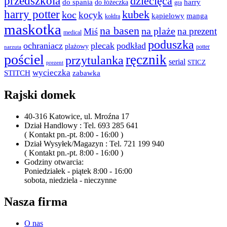
przedszkola
dziecięca
do spania
harry
do łóżeczka
gra
harry potter
kubek
koc
kocyk
kąpielowy
manga
kołdra
maskotka
na basen
na plaże
na prezent
Miś
medical
poduszka
ochraniacz
plecak
podkład
plażowy
potter
narzuta
pościel
ręcznik
przytulanka
serial
STICZ
prezent
wycieczka
STITCH
zabawka
Rajski domek
40-316 Katowice, ul. Mroźna 17
Dział Handlowy : Tel. 693 285 641
( Kontakt pn.-pt. 8:00 - 16:00 )
Dział Wysyłek/Magazyn : Tel. 721 199 940
( Kontakt pn.-pt. 8:00 - 16:00 )
Godziny otwarcia:
Poniedziałek - piątek 8:00 - 16:00
sobota, niedziela - nieczynne
Nasza firma
O nas