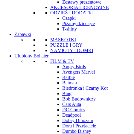
Zestawy prezentowe
AKCESORIA LICENCYJNE
ODZIEŻ I DODATKI
Czapki
Piżamy dziecięce
T-shirty
Zabawki
MASKOTKI
PUZZLE I GRY
NAMIOTY I DOMKI
Ulubiony Bohater
FILM & TV
Angry Birds
Avengers Marvel
Barbie
Batman
Biedronka i Czarny Kot
Bing
Bob Budowniczy
Cars Auta
DC Comics
Deadpool
Dobry Dinozaur
Dora i Przyjaciele
Dumbo Disney