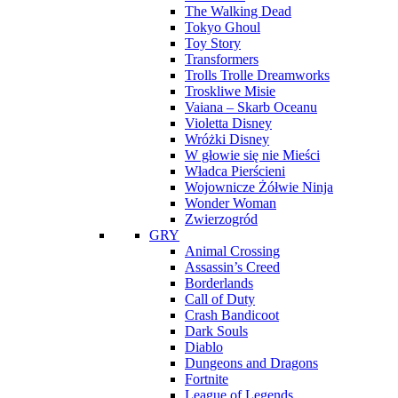
The Walking Dead
Tokyo Ghoul
Toy Story
Transformers
Trolls Trolle Dreamworks
Troskliwe Misie
Vaiana – Skarb Oceanu
Violetta Disney
Wróżki Disney
W głowie się nie Mieści
Władca Pierścieni
Wojownicze Żółwie Ninja
Wonder Woman
Zwierzogród
GRY
Animal Crossing
Assassin’s Creed
Borderlands
Call of Duty
Crash Bandicoot
Dark Souls
Diablo
Dungeons and Dragons
Fortnite
League of Legends