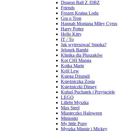
Dragon Ball Z /DBZ
Friends
Frozen Kraina Lodu
Gra o Tron
Hannah Montana Miley Cyrus
Harry Potter
Hello Kitty
IT / To
Jak wytresować Smoka?
Jelonek Bambi
Klinika dla Pluszaków
Kot CHI Manga
Kotka Marie
Król Lew
Księga Dżungli
Księżniczka Zosia
Księżniczki Dinsey
Kubuś Puchatek i Przyjaciele
LEGO
Lillebi Myszka
Max Steel
Miasteczko Haloween
Minionki
My little Pony
Myszka Minnie i Mickey