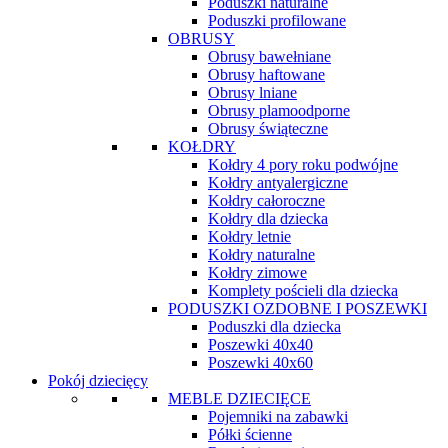
Poduszki naturalne
Poduszki profilowane
OBRUSY
Obrusy bawełniane
Obrusy haftowane
Obrusy lniane
Obrusy plamoodporne
Obrusy świąteczne
KOŁDRY
Kołdry 4 pory roku podwójne
Kołdry antyalergiczne
Kołdry całoroczne
Kołdry dla dziecka
Kołdry letnie
Kołdry naturalne
Kołdry zimowe
Komplety pościeli dla dziecka
PODUSZKI OZDOBNE I POSZEWKI
Poduszki dla dziecka
Poszewki 40x40
Poszewki 40x60
Pokój dziecięcy
MEBLE DZIECIĘCE
Pojemniki na zabawki
Półki ścienne