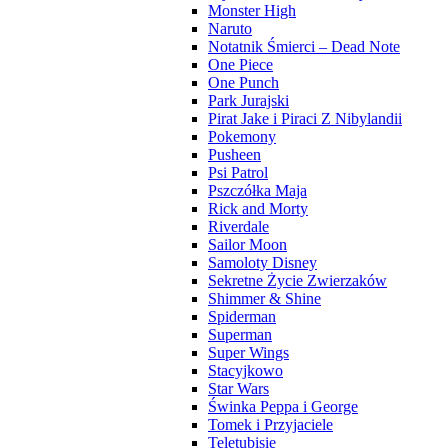
Monster High
Naruto
Notatnik Śmierci – Dead Note
One Piece
One Punch
Park Jurajski
Pirat Jake i Piraci Z Nibylandii
Pokemony
Pusheen
Psi Patrol
Pszczółka Maja
Rick and Morty
Riverdale
Sailor Moon
Samoloty Disney
Sekretne Życie Zwierzaków
Shimmer & Shine
Spiderman
Superman
Super Wings
Stacyjkowo
Star Wars
Świnka Peppa i George
Tomek i Przyjaciele
Teletubisie