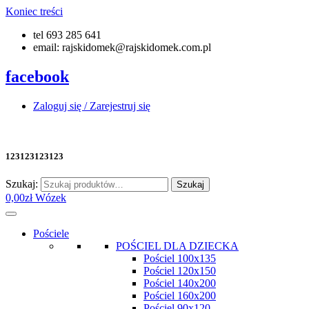
Koniec treści
tel 693 285 641
email: rajskidomek@rajskidomek.com.pl
facebook
Zaloguj się / Zarejestruj się
123123123123
Szukaj:
Szukaj
0,00
zł
Wózek
Pościele
POŚCIEL DLA DZIECKA
Pościel 100x135
Pościel 120x150
Pościel 140x200
Pościel 160x200
Pościel 90x120