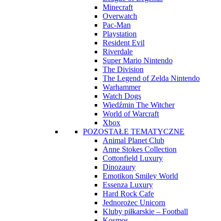
Minecraft
Overwatch
Pac-Man
Playstation
Resident Evil
Riverdale
Super Mario Nintendo
The Division
The Legend of Zelda Nintendo
Warhammer
Watch Dogs
Wiedźmin The Witcher
World of Warcraft
Xbox
POZOSTAŁE TEMATYCZNE
Animal Planet Club
Anne Stokes Collection
Cottonfield Luxury
Dinozaury
Emotikon Smiley World
Essenza Luxury
Hard Rock Cafe
Jednorożec Unicorn
Kluby piłkarskie – Football
Kosmos