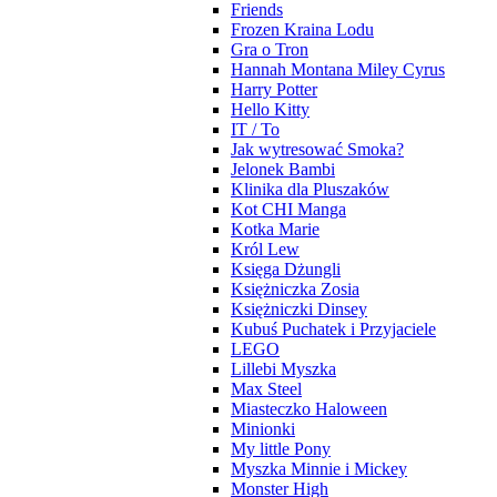
Friends
Frozen Kraina Lodu
Gra o Tron
Hannah Montana Miley Cyrus
Harry Potter
Hello Kitty
IT / To
Jak wytresować Smoka?
Jelonek Bambi
Klinika dla Pluszaków
Kot CHI Manga
Kotka Marie
Król Lew
Księga Dżungli
Księżniczka Zosia
Księżniczki Dinsey
Kubuś Puchatek i Przyjaciele
LEGO
Lillebi Myszka
Max Steel
Miasteczko Haloween
Minionki
My little Pony
Myszka Minnie i Mickey
Monster High