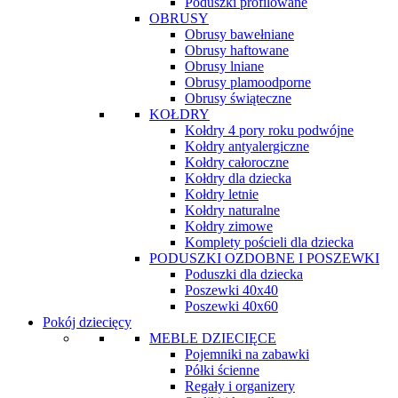
Poduszki profilowane
OBRUSY
Obrusy bawełniane
Obrusy haftowane
Obrusy lniane
Obrusy plamoodporne
Obrusy świąteczne
KOŁDRY
Kołdry 4 pory roku podwójne
Kołdry antyalergiczne
Kołdry całoroczne
Kołdry dla dziecka
Kołdry letnie
Kołdry naturalne
Kołdry zimowe
Komplety pościeli dla dziecka
PODUSZKI OZDOBNE I POSZEWKI
Poduszki dla dziecka
Poszewki 40x40
Poszewki 40x60
Pokój dziecięcy
MEBLE DZIECIĘCE
Pojemniki na zabawki
Półki ścienne
Regały i organizery