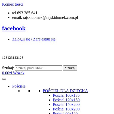
Koniec treści
tel 693 285 641
email: rajskidomek@rajskidomek.com.pl
facebook
Zaloguj się / Zarejestruj się
123123123123
Szukaj:
Szukaj
0,00
zł
Wózek
Pościele
POŚCIEL DLA DZIECKA
Pościel 100x135
Pościel 120x150
Pościel 140x200
Pościel 160x200
Pościel 90x120