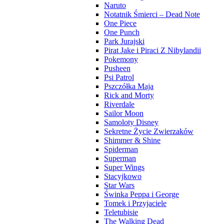
Naruto
Notatnik Śmierci – Dead Note
One Piece
One Punch
Park Jurajski
Pirat Jake i Piraci Z Nibylandii
Pokemony
Pusheen
Psi Patrol
Pszczółka Maja
Rick and Morty
Riverdale
Sailor Moon
Samoloty Disney
Sekretne Życie Zwierzaków
Shimmer & Shine
Spiderman
Superman
Super Wings
Stacyjkowo
Star Wars
Świnka Peppa i George
Tomek i Przyjaciele
Teletubisie
The Walking Dead