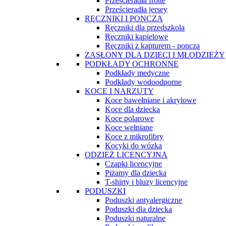
Prześcieradła frotte
Prześcieradła jersey
RĘCZNIKI I PONCZA
Ręczniki dla przedszkola
Ręczniki kąpielowe
Ręczniki z kapturem - poncza
ZASŁONY DLA DZIECI I MŁODZIEŻY
PODKŁADY OCHRONNE
Podkłady medyczne
Podkłady wodoodporne
KOCE I NARZUTY
Koce bawełniane i akrylowe
Koce dla dziecka
Koce polarowe
Koce wełniane
Koce z mikrofibry
Kocyki do wózka
ODZIEŻ LICENCYJNA
Czapki licencyjne
Piżamy dla dziecka
T-shirty i bluzy licencyjne
PODUSZKI
Poduszki antyalergiczne
Poduszki dla dziecka
Poduszki naturalne