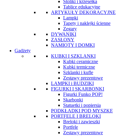
Stoliki i krzesełka
Tablice edukacyjne
ARTYKUŁY DEKORACYJNE
Lampki
Tapety i naklejki ścienne
Zegary
DYWANIKI
ZASŁONY
NAMIOTY I DOMKI
Gadżety
KUBKI I SZKLANKI
Kubki ceramiczne
Kubki termiczne
Szklanki i kufle
Zestawy prezentowe
LAMPKI i BUDZIKI
FIGURKI I SKARBONKI
Figurki Funko POP!
Skarbonki
Statuetki i popiersia
PODKŁADKI POD MYSZKĘ
PORTFELE I BRELOKI
Breloki i zawieszki
Portfele
Zestawy prezentowe