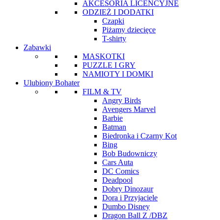
AKCESORIA LICENCYJNE
ODZIEŻ I DODATKI
Czapki
Piżamy dziecięce
T-shirty
Zabawki
MASKOTKI
PUZZLE I GRY
NAMIOTY I DOMKI
Ulubiony Bohater
FILM & TV
Angry Birds
Avengers Marvel
Barbie
Batman
Biedronka i Czarny Kot
Bing
Bob Budowniczy
Cars Auta
DC Comics
Deadpool
Dobry Dinozaur
Dora i Przyjaciele
Dumbo Disney
Dragon Ball Z /DBZ