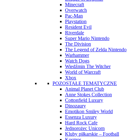
Minecraft
Overwatch
Pac-Man
Playstation
Resident Evil
Riverdale
Super Mario Nintendo
The Division
The Legend of Zelda Nintendo
Warhammer
Watch Dogs
Wiedźmin The Witcher
World of Warcraft
Xbox
POZOSTAŁE TEMATYCZNE
Animal Planet Club
Anne Stokes Collection
Cottonfield Luxury
Dinozaury
Emotikon Smiley World
Essenza Luxury
Hard Rock Cafe
Jednorożec Unicorn
Kluby piłkarskie – Football
Kosmos