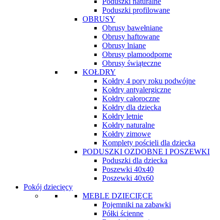
Poduszki naturalne
Poduszki profilowane
OBRUSY
Obrusy bawełniane
Obrusy haftowane
Obrusy lniane
Obrusy plamoodporne
Obrusy świąteczne
KOŁDRY
Kołdry 4 pory roku podwójne
Kołdry antyalergiczne
Kołdry całoroczne
Kołdry dla dziecka
Kołdry letnie
Kołdry naturalne
Kołdry zimowe
Komplety pościeli dla dziecka
PODUSZKI OZDOBNE I POSZEWKI
Poduszki dla dziecka
Poszewki 40x40
Poszewki 40x60
Pokój dziecięcy
MEBLE DZIECIĘCE
Pojemniki na zabawki
Półki ścienne