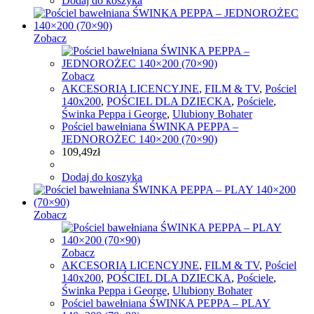
Dodaj do koszyka
Zobacz
Zobacz
AKCESORIA LICENCYJNE
,
FILM & TV
,
Pościel
140x200
,
POŚCIEL DLA DZIECKA
,
Pościele
,
Świnka Peppa i George
,
Ulubiony Bohater
Pościel bawełniana ŚWINKA PEPPA –
JEDNOROŻEC 140×200 (70×90)
109,49
zł
Dodaj do koszyka
Zobacz
Zobacz
AKCESORIA LICENCYJNE
,
FILM & TV
,
Pościel
140x200
,
POŚCIEL DLA DZIECKA
,
Pościele
,
Świnka Peppa i George
,
Ulubiony Bohater
Pościel bawełniana ŚWINKA PEPPA – PLAY