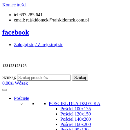
Koniec treści
tel 693 285 641
email: rajskidomek@rajskidomek.com.pl
facebook
Zaloguj się / Zarejestruj się
123123123123
Szukaj:
Szukaj
0,00
zł
Wózek
Pościele
POŚCIEL DLA DZIECKA
Pościel 100x135
Pościel 120x150
Pościel 140x200
Pościel 160x200
Pościel 90x120