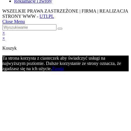
Reklamacje i zwroty
WSZELKIE PRAWA ZASTRZEŻONE | FIRMA | REALIZACJA
STRONY WWW -
UTI.PL
Close Menu
×
×
Koszyk
Ta strona korzysta z ciasteczek aby świadczyć usługi na
najwyższym poziomie. Dalsze korzystanie ze strony oznacza, że
zgadzasz się na ich użycie.
Zgoda