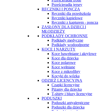
Prześcieradła frotte
Prześcieradła jersey
RĘCZNIKI I PONCZA
Ręczniki dla przedszkola
Ręczniki kąpielowe
Ręczniki z kapturem - poncza
ZASŁONY DLA DZIECI I
MŁODZIEŻY
PODKŁADY OCHRONNE
Podkłady medyczne
Podkłady wodoodporne
KOCE I NARZUTY
Koce bawełniane i akrylowe
Koce dla dziecka
Koce polarowe
Koce wełniane
Koce z mikrofibry
Kocyki do wózka
ODZIEŻ LICENCYJNA
Czapki licencyjne
Piżamy dla dziecka
T-shirty i bluzy licencyjne
PODUSZKI
Poduszki antyalergiczne
Poduszki dla dziecka