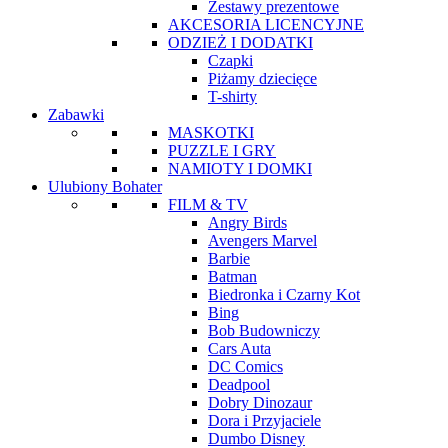
Zestawy prezentowe
AKCESORIA LICENCYJNE
ODZIEŻ I DODATKI
Czapki
Piżamy dziecięce
T-shirty
Zabawki
MASKOTKI
PUZZLE I GRY
NAMIOTY I DOMKI
Ulubiony Bohater
FILM & TV
Angry Birds
Avengers Marvel
Barbie
Batman
Biedronka i Czarny Kot
Bing
Bob Budowniczy
Cars Auta
DC Comics
Deadpool
Dobry Dinozaur
Dora i Przyjaciele
Dumbo Disney