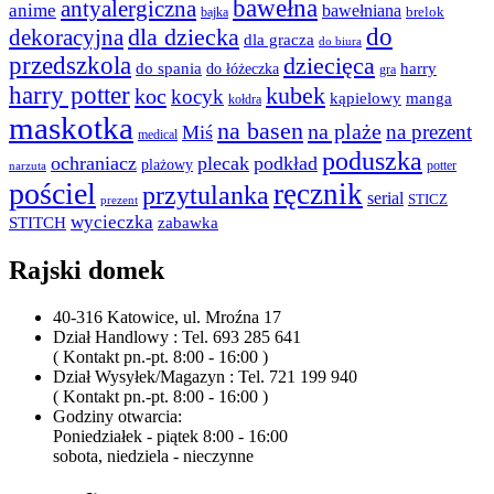
bawełna
antyalergiczna
anime
bawełniana
bajka
brelok
do
dla dziecka
dekoracyjna
dla gracza
do biura
przedszkola
dziecięca
do spania
harry
do łóżeczka
gra
harry potter
kubek
koc
kocyk
kąpielowy
manga
kołdra
maskotka
na basen
na plaże
na prezent
Miś
medical
poduszka
ochraniacz
plecak
podkład
plażowy
potter
narzuta
pościel
ręcznik
przytulanka
serial
STICZ
prezent
wycieczka
STITCH
zabawka
Rajski domek
40-316 Katowice, ul. Mroźna 17
Dział Handlowy : Tel. 693 285 641
( Kontakt pn.-pt. 8:00 - 16:00 )
Dział Wysyłek/Magazyn : Tel. 721 199 940
( Kontakt pn.-pt. 8:00 - 16:00 )
Godziny otwarcia:
Poniedziałek - piątek 8:00 - 16:00
sobota, niedziela - nieczynne