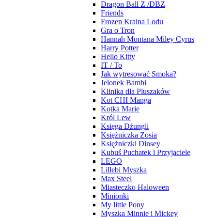
Dragon Ball Z /DBZ
Friends
Frozen Kraina Lodu
Gra o Tron
Hannah Montana Miley Cyrus
Harry Potter
Hello Kitty
IT / To
Jak wytresować Smoka?
Jelonek Bambi
Klinika dla Pluszaków
Kot CHI Manga
Kotka Marie
Król Lew
Księga Dżungli
Księżniczka Zosia
Księżniczki Dinsey
Kubuś Puchatek i Przyjaciele
LEGO
Lillebi Myszka
Max Steel
Miasteczko Haloween
Minionki
My little Pony
Myszka Minnie i Mickey