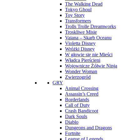
The Walking Dead
Tokyo Ghoul
Toy Story
Transformers
Trolls Trolle Dreamworks
Troskliwe Misie
Vaiana – Skarb Oceanu
Violetta Disney
Wróżki Disney
W głowie się nie Mieści
Władca Pierścieni
Wojownicze Żółwie Ninja
Wonder Woman
Zwierzogród
GRY
Animal Crossing
Assassin’s Creed
Borderlands
Call of Duty
Crash Bandicoot
Dark Souls
Diablo
Dungeons and Dragons
Fortnite
League of Legends