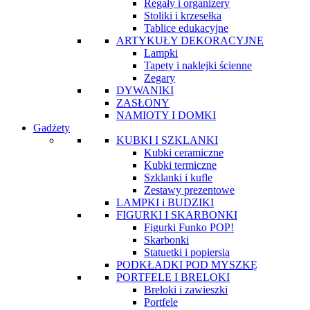
Regały i organizery
Stoliki i krzesełka
Tablice edukacyjne
ARTYKUŁY DEKORACYJNE
Lampki
Tapety i naklejki ścienne
Zegary
DYWANIKI
ZASŁONY
NAMIOTY I DOMKI
Gadżety
KUBKI I SZKLANKI
Kubki ceramiczne
Kubki termiczne
Szklanki i kufle
Zestawy prezentowe
LAMPKI i BUDZIKI
FIGURKI I SKARBONKI
Figurki Funko POP!
Skarbonki
Statuetki i popiersia
PODKŁADKI POD MYSZKĘ
PORTFELE I BRELOKI
Breloki i zawieszki
Portfele