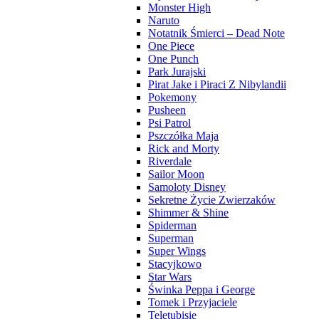
Monster High
Naruto
Notatnik Śmierci – Dead Note
One Piece
One Punch
Park Jurajski
Pirat Jake i Piraci Z Nibylandii
Pokemony
Pusheen
Psi Patrol
Pszczółka Maja
Rick and Morty
Riverdale
Sailor Moon
Samoloty Disney
Sekretne Życie Zwierzaków
Shimmer & Shine
Spiderman
Superman
Super Wings
Stacyjkowo
Star Wars
Świnka Peppa i George
Tomek i Przyjaciele
Teletubisie