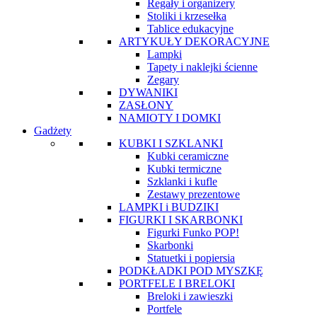
Regały i organizery
Stoliki i krzesełka
Tablice edukacyjne
ARTYKUŁY DEKORACYJNE
Lampki
Tapety i naklejki ścienne
Zegary
DYWANIKI
ZASŁONY
NAMIOTY I DOMKI
Gadżety
KUBKI I SZKLANKI
Kubki ceramiczne
Kubki termiczne
Szklanki i kufle
Zestawy prezentowe
LAMPKI i BUDZIKI
FIGURKI I SKARBONKI
Figurki Funko POP!
Skarbonki
Statuetki i popiersia
PODKŁADKI POD MYSZKĘ
PORTFELE I BRELOKI
Breloki i zawieszki
Portfele