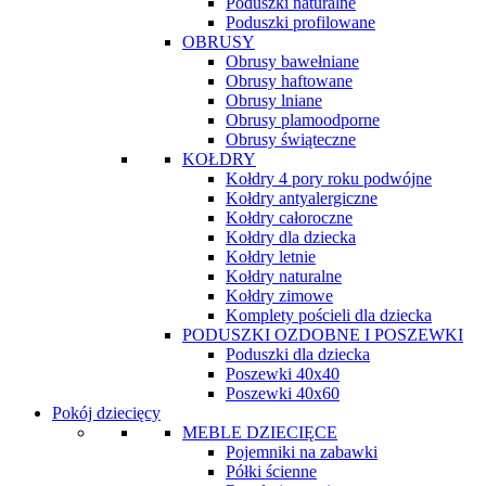
Poduszki naturalne
Poduszki profilowane
OBRUSY
Obrusy bawełniane
Obrusy haftowane
Obrusy lniane
Obrusy plamoodporne
Obrusy świąteczne
KOŁDRY
Kołdry 4 pory roku podwójne
Kołdry antyalergiczne
Kołdry całoroczne
Kołdry dla dziecka
Kołdry letnie
Kołdry naturalne
Kołdry zimowe
Komplety pościeli dla dziecka
PODUSZKI OZDOBNE I POSZEWKI
Poduszki dla dziecka
Poszewki 40x40
Poszewki 40x60
Pokój dziecięcy
MEBLE DZIECIĘCE
Pojemniki na zabawki
Półki ścienne