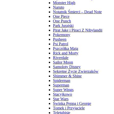
Monster High
Naruto
Notatnik Śmierci – Dead Note
One Piece
One Punch
Park Jurajski
Pirat Jake i Piraci Z Nibylandii
Pokemony
Pusheen
Psi Patrol
Pszczółka Maja
Rick and Morty
Riverdale
Sailor Moon
Samoloty Disney
Sekretne Życie Zwierzaków
Shimmer & Shine
Spiderman
Superman
Super Wings
Stacyjkowo
Star Wars
Świnka Peppa i George
Tomek i Przyjaciele
Teletubisie