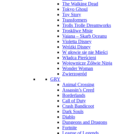
The Walking Dead
Tokyo Ghoul
Toy Story
Transformers
Trolls Trolle Dreamworks
Troskliwe Misie
Vaiana – Skarb Oceanu
Violetta Disney
Wróżki Disney
W głowie się nie Mieści
Władca Pierścieni
Wojownicze Żółwie Ninja
Wonder Woman
Zwierzogród
GRY
Animal Crossing
Assassin’s Creed
Borderlands
Call of Duty
Crash Bandicoot
Dark Souls
Diablo
Dungeons and Dragons
Fortnite
League of Legends