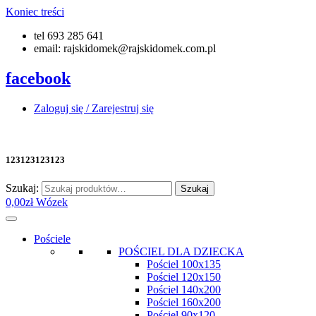
Koniec treści
tel 693 285 641
email: rajskidomek@rajskidomek.com.pl
facebook
Zaloguj się / Zarejestruj się
123123123123
Szukaj:
Szukaj
0,00
zł
Wózek
Pościele
POŚCIEL DLA DZIECKA
Pościel 100x135
Pościel 120x150
Pościel 140x200
Pościel 160x200
Pościel 90x120