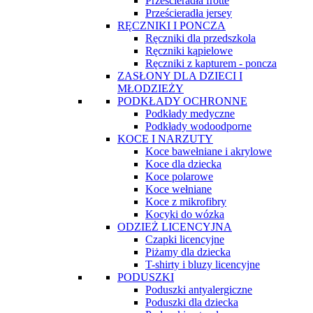
Prześcieradła frotte
Prześcieradła jersey
RĘCZNIKI I PONCZA
Ręczniki dla przedszkola
Ręczniki kąpielowe
Ręczniki z kapturem - poncza
ZASŁONY DLA DZIECI I
MŁODZIEŻY
PODKŁADY OCHRONNE
Podkłady medyczne
Podkłady wodoodporne
KOCE I NARZUTY
Koce bawełniane i akrylowe
Koce dla dziecka
Koce polarowe
Koce wełniane
Koce z mikrofibry
Kocyki do wózka
ODZIEŻ LICENCYJNA
Czapki licencyjne
Piżamy dla dziecka
T-shirty i bluzy licencyjne
PODUSZKI
Poduszki antyalergiczne
Poduszki dla dziecka