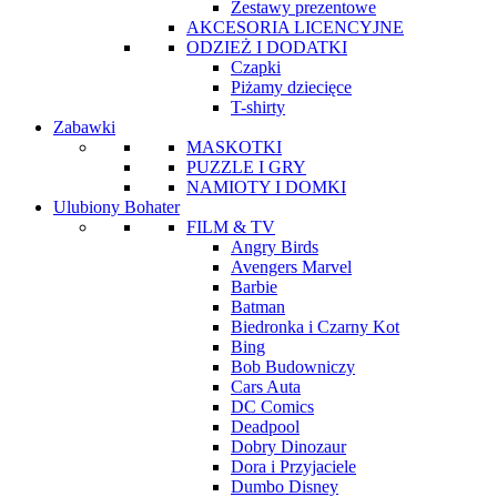
Zestawy prezentowe
AKCESORIA LICENCYJNE
ODZIEŻ I DODATKI
Czapki
Piżamy dziecięce
T-shirty
Zabawki
MASKOTKI
PUZZLE I GRY
NAMIOTY I DOMKI
Ulubiony Bohater
FILM & TV
Angry Birds
Avengers Marvel
Barbie
Batman
Biedronka i Czarny Kot
Bing
Bob Budowniczy
Cars Auta
DC Comics
Deadpool
Dobry Dinozaur
Dora i Przyjaciele
Dumbo Disney