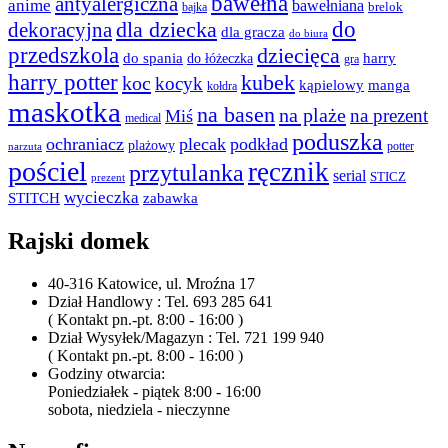
bawełna
antyalergiczna
anime
bawełniana
bajka
brelok
do
dla dziecka
dekoracyjna
dla gracza
do biura
przedszkola
dziecięca
do spania
harry
do łóżeczka
gra
harry potter
kubek
koc
kocyk
kąpielowy
manga
kołdra
maskotka
na basen
na plaże
na prezent
Miś
medical
poduszka
ochraniacz
plecak
podkład
plażowy
potter
narzuta
pościel
ręcznik
przytulanka
serial
STICZ
prezent
wycieczka
STITCH
zabawka
Rajski domek
40-316 Katowice, ul. Mroźna 17
Dział Handlowy : Tel. 693 285 641
( Kontakt pn.-pt. 8:00 - 16:00 )
Dział Wysyłek/Magazyn : Tel. 721 199 940
( Kontakt pn.-pt. 8:00 - 16:00 )
Godziny otwarcia:
Poniedziałek - piątek 8:00 - 16:00
sobota, niedziela - nieczynne