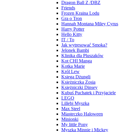
Dragon Ball Z /DBZ
Friends
Frozen Kraina Lodu
Gra o Tron
Hannah Montana Miley Cyrus
Harry Potter
Hello Kitty
IT / To
Jak wytresować Smoka?
Jelonek Bambi
Klinika dla Pluszaków
Kot CHI Manga
Kotka Marie
Król Lew
Księga Dżungli
Księżniczka Zosia
Księżniczki Dinsey
Kubuś Puchatek i Przyjaciele
LEGO
Lillebi Myszka
Max Steel
Miasteczko Haloween
Minionki
My little Pony
Myszka Minnie i Mickey