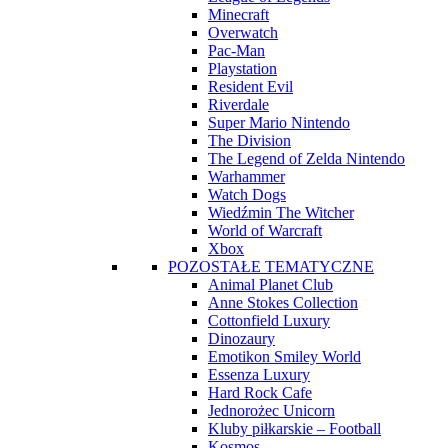
Minecraft
Overwatch
Pac-Man
Playstation
Resident Evil
Riverdale
Super Mario Nintendo
The Division
The Legend of Zelda Nintendo
Warhammer
Watch Dogs
Wiedźmin The Witcher
World of Warcraft
Xbox
POZOSTAŁE TEMATYCZNE
Animal Planet Club
Anne Stokes Collection
Cottonfield Luxury
Dinozaury
Emotikon Smiley World
Essenza Luxury
Hard Rock Cafe
Jednorożec Unicorn
Kluby piłkarskie – Football
Kosmos