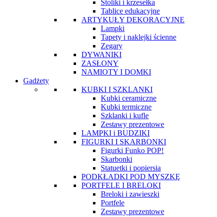
Stoliki i krzesełka
Tablice edukacyjne
ARTYKUŁY DEKORACYJNE
Lampki
Tapety i naklejki ścienne
Zegary
DYWANIKI
ZASŁONY
NAMIOTY I DOMKI
Gadżety
KUBKI I SZKLANKI
Kubki ceramiczne
Kubki termiczne
Szklanki i kufle
Zestawy prezentowe
LAMPKI i BUDZIKI
FIGURKI I SKARBONKI
Figurki Funko POP!
Skarbonki
Statuetki i popiersia
PODKŁADKI POD MYSZKĘ
PORTFELE I BRELOKI
Breloki i zawieszki
Portfele
Zestawy prezentowe