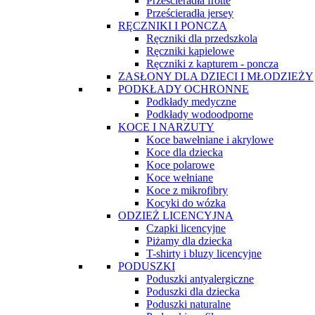
Prześcieradła frotte
Prześcieradła jersey
RĘCZNIKI I PONCZA
Ręczniki dla przedszkola
Ręczniki kąpielowe
Ręczniki z kapturem - poncza
ZASŁONY DLA DZIECI I MŁODZIEŻY
PODKŁADY OCHRONNE
Podkłady medyczne
Podkłady wodoodporne
KOCE I NARZUTY
Koce bawełniane i akrylowe
Koce dla dziecka
Koce polarowe
Koce wełniane
Koce z mikrofibry
Kocyki do wózka
ODZIEŻ LICENCYJNA
Czapki licencyjne
Piżamy dla dziecka
T-shirty i bluzy licencyjne
PODUSZKI
Poduszki antyalergiczne
Poduszki dla dziecka
Poduszki naturalne