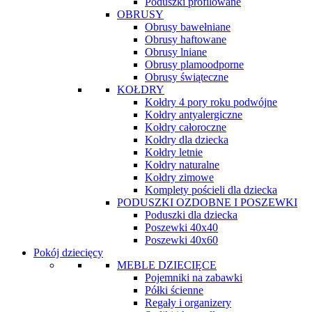
Poduszki profilowane
OBRUSY
Obrusy bawełniane
Obrusy haftowane
Obrusy lniane
Obrusy plamoodporne
Obrusy świąteczne
KOŁDRY
Kołdry 4 pory roku podwójne
Kołdry antyalergiczne
Kołdry całoroczne
Kołdry dla dziecka
Kołdry letnie
Kołdry naturalne
Kołdry zimowe
Komplety pościeli dla dziecka
PODUSZKI OZDOBNE I POSZEWKI
Poduszki dla dziecka
Poszewki 40x40
Poszewki 40x60
Pokój dziecięcy
MEBLE DZIECIĘCE
Pojemniki na zabawki
Półki ścienne
Regały i organizery