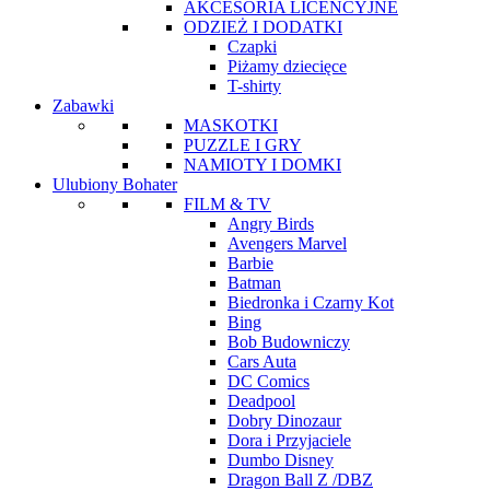
AKCESORIA LICENCYJNE
ODZIEŻ I DODATKI
Czapki
Piżamy dziecięce
T-shirty
Zabawki
MASKOTKI
PUZZLE I GRY
NAMIOTY I DOMKI
Ulubiony Bohater
FILM & TV
Angry Birds
Avengers Marvel
Barbie
Batman
Biedronka i Czarny Kot
Bing
Bob Budowniczy
Cars Auta
DC Comics
Deadpool
Dobry Dinozaur
Dora i Przyjaciele
Dumbo Disney
Dragon Ball Z /DBZ