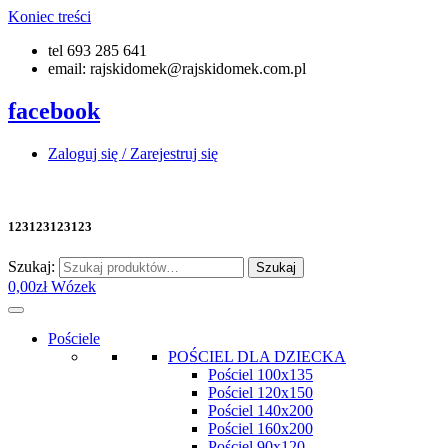
Koniec treści
tel 693 285 641
email: rajskidomek@rajskidomek.com.pl
facebook
Zaloguj się / Zarejestruj się
123123123123
Szukaj:
Szukaj
0,00
zł
Wózek
Pościele
POŚCIEL DLA DZIECKA
Pościel 100x135
Pościel 120x150
Pościel 140x200
Pościel 160x200
Pościel 90x120