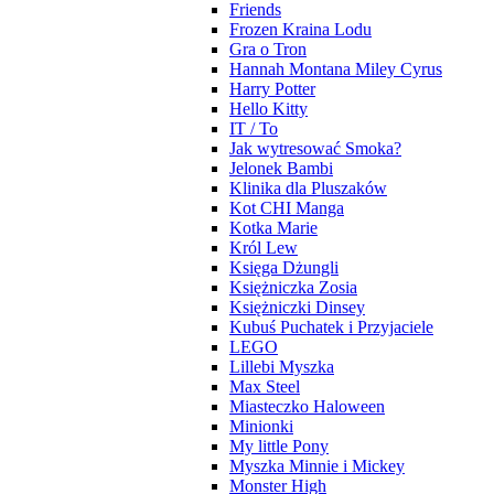
Friends
Frozen Kraina Lodu
Gra o Tron
Hannah Montana Miley Cyrus
Harry Potter
Hello Kitty
IT / To
Jak wytresować Smoka?
Jelonek Bambi
Klinika dla Pluszaków
Kot CHI Manga
Kotka Marie
Król Lew
Księga Dżungli
Księżniczka Zosia
Księżniczki Dinsey
Kubuś Puchatek i Przyjaciele
LEGO
Lillebi Myszka
Max Steel
Miasteczko Haloween
Minionki
My little Pony
Myszka Minnie i Mickey
Monster High