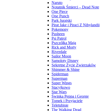
Naruto
Notatnik Śmierci – Dead Note
One Piece
One Punch
Park Jurajski
Pirat Jake i Piraci Z Nibylandii
Pokemony
Pusheen
Psi Patrol
Pszczółka Maja
Rick and Morty
Riverdale
Sailor Moon
Samoloty Disney
Sekretne Życie Zwierzaków
Shimmer & Shine
Spiderman
Superman
Super Wings
Stacyjkowo
Star Wars
Świnka Peppa i George
Tomek i Przyjaciele
Teletubisie
The Walking Dead