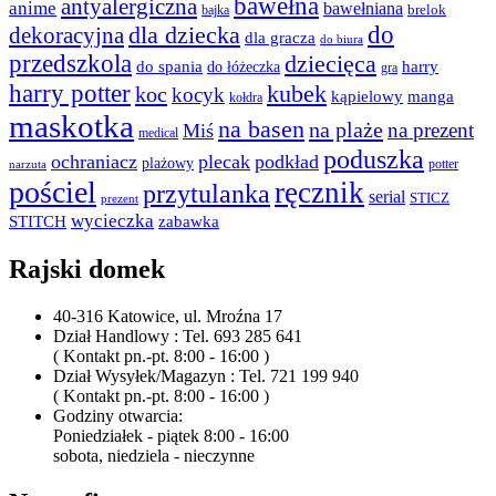
bawełna
antyalergiczna
anime
bawełniana
bajka
brelok
do
dla dziecka
dekoracyjna
dla gracza
do biura
przedszkola
dziecięca
do spania
harry
do łóżeczka
gra
harry potter
kubek
koc
kocyk
kąpielowy
manga
kołdra
maskotka
na basen
na plaże
na prezent
Miś
medical
poduszka
ochraniacz
plecak
podkład
plażowy
potter
narzuta
pościel
ręcznik
przytulanka
serial
STICZ
prezent
wycieczka
STITCH
zabawka
Rajski domek
40-316 Katowice, ul. Mroźna 17
Dział Handlowy : Tel. 693 285 641
( Kontakt pn.-pt. 8:00 - 16:00 )
Dział Wysyłek/Magazyn : Tel. 721 199 940
( Kontakt pn.-pt. 8:00 - 16:00 )
Godziny otwarcia:
Poniedziałek - piątek 8:00 - 16:00
sobota, niedziela - nieczynne