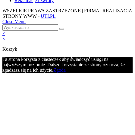
Reklamacje i zwroty
WSZELKIE PRAWA ZASTRZEŻONE | FIRMA | REALIZACJA
STRONY WWW -
UTI.PL
Close Menu
×
×
Koszyk
Ta strona korzysta z ciasteczek aby świadczyć usługi na
najwyższym poziomie. Dalsze korzystanie ze strony oznacza, że
zgadzasz się na ich użycie.
Zgoda