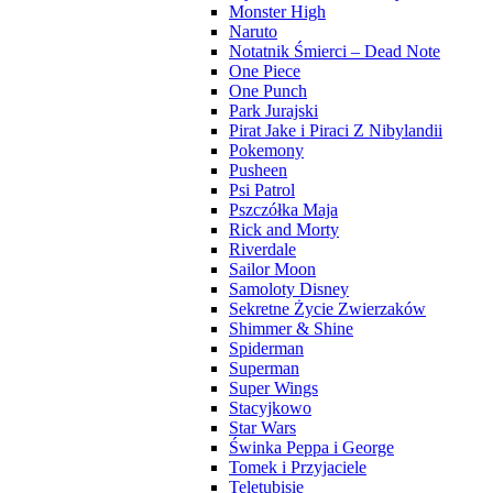
Monster High
Naruto
Notatnik Śmierci – Dead Note
One Piece
One Punch
Park Jurajski
Pirat Jake i Piraci Z Nibylandii
Pokemony
Pusheen
Psi Patrol
Pszczółka Maja
Rick and Morty
Riverdale
Sailor Moon
Samoloty Disney
Sekretne Życie Zwierzaków
Shimmer & Shine
Spiderman
Superman
Super Wings
Stacyjkowo
Star Wars
Świnka Peppa i George
Tomek i Przyjaciele
Teletubisie