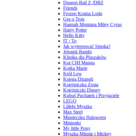
Dragon Ball Z /DBZ
Friends
Frozen Kraina Lodu
Gra o Tron
Hannah Montana Miley Cyrus
Harry Potter
Hello Kitty
IT / To
Jak wytresować Smoka?
Jelonek Bambi
Klinika dla Pluszaków
Kot CHI Manga
Kotka Marie
Król Lew
Księga Dżungli
Księżniczka Zosia
Księżniczki Dinsey
Kubuś Puchatek i Przyjaciele
LEGO
Lillebi Myszka
Max Steel
Miasteczko Haloween
Minionki
My little Pony
Myszka Minnie i Mickey