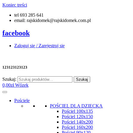
Koniec treści
tel 693 285 641
email: rajskidomek@rajskidomek.com.pl
facebook
Zaloguj się / Zarejestruj się
123123123123
Szukaj:
Szukaj
0,00
zł
Wózek
Pościele
POŚCIEL DLA DZIECKA
Pościel 100x135
Pościel 120x150
Pościel 140x200
Pościel 160x200
Pościel 90x120