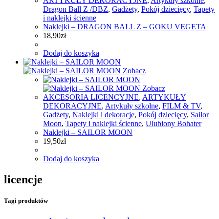
ARTYKUŁY DEKORACYJNE
,
Artykuły szkolne
,
Dragon Ball Z /DBZ
,
Gadżety
,
Pokój dziecięcy
,
Tapety
i naklejki ścienne
Naklejki – DRAGON BALL Z – GOKU VEGETA
18,90
zł
Dodaj do koszyka
Zobacz
Zobacz
AKCESORIA LICENCYJNE
,
ARTYKUŁY
DEKORACYJNE
,
Artykuły szkolne
,
FILM & TV
,
Gadżety
,
Naklejki i dekoracje
,
Pokój dziecięcy
,
Sailor
Moon
,
Tapety i naklejki ścienne
,
Ulubiony Bohater
Naklejki – SAILOR MOON
19,50
zł
Dodaj do koszyka
licencje
Tagi produktów