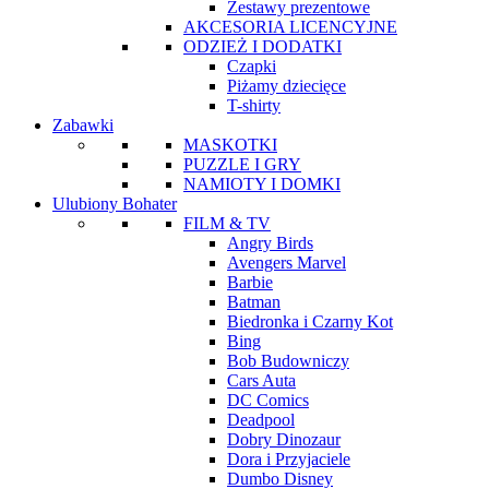
Zestawy prezentowe
AKCESORIA LICENCYJNE
ODZIEŻ I DODATKI
Czapki
Piżamy dziecięce
T-shirty
Zabawki
MASKOTKI
PUZZLE I GRY
NAMIOTY I DOMKI
Ulubiony Bohater
FILM & TV
Angry Birds
Avengers Marvel
Barbie
Batman
Biedronka i Czarny Kot
Bing
Bob Budowniczy
Cars Auta
DC Comics
Deadpool
Dobry Dinozaur
Dora i Przyjaciele
Dumbo Disney