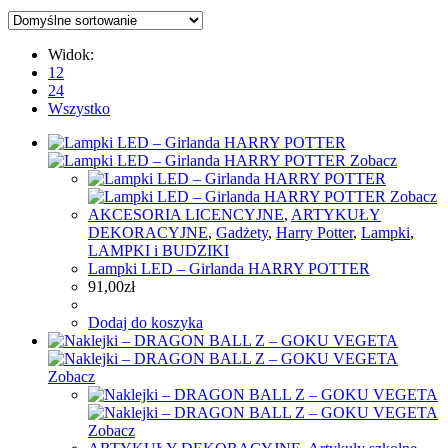
Widok:
12
24
Wszystko
Zobacz
Zobacz
AKCESORIA LICENCYJNE
,
ARTYKUŁY
DEKORACYJNE
,
Gadżety
,
Harry Potter
,
Lampki
,
LAMPKI i BUDZIKI
Lampki LED – Girlanda HARRY POTTER
91,00
zł
Dodaj do koszyka
Zobacz
Zobacz