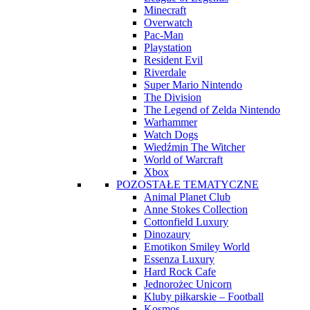
Minecraft
Overwatch
Pac-Man
Playstation
Resident Evil
Riverdale
Super Mario Nintendo
The Division
The Legend of Zelda Nintendo
Warhammer
Watch Dogs
Wiedźmin The Witcher
World of Warcraft
Xbox
POZOSTAŁE TEMATYCZNE
Animal Planet Club
Anne Stokes Collection
Cottonfield Luxury
Dinozaury
Emotikon Smiley World
Essenza Luxury
Hard Rock Cafe
Jednorożec Unicorn
Kluby piłkarskie – Football
Kosmos