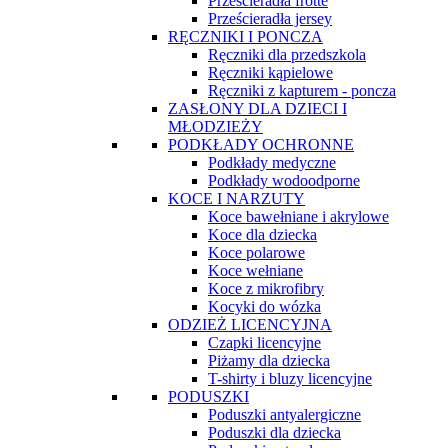
Prześcieradła frotte
Prześcieradła jersey
RĘCZNIKI I PONCZA
Ręczniki dla przedszkola
Ręczniki kąpielowe
Ręczniki z kapturem - poncza
ZASŁONY DLA DZIECI I
MŁODZIEŻY
PODKŁADY OCHRONNE
Podkłady medyczne
Podkłady wodoodporne
KOCE I NARZUTY
Koce bawełniane i akrylowe
Koce dla dziecka
Koce polarowe
Koce wełniane
Koce z mikrofibry
Kocyki do wózka
ODZIEŻ LICENCYJNA
Czapki licencyjne
Piżamy dla dziecka
T-shirty i bluzy licencyjne
PODUSZKI
Poduszki antyalergiczne
Poduszki dla dziecka