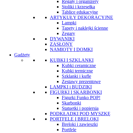
Regały i organizery
Stoliki i krzesełka
Tablice edukacyjne
ARTYKUŁY DEKORACYJNE
Lampki
Tapety i naklejki ścienne
Zegary
DYWANIKI
ZASŁONY
NAMIOTY I DOMKI
Gadżety
KUBKI I SZKLANKI
Kubki ceramiczne
Kubki termiczne
Szklanki i kufle
Zestawy prezentowe
LAMPKI i BUDZIKI
FIGURKI I SKARBONKI
Figurki Funko POP!
Skarbonki
Statuetki i popiersia
PODKŁADKI POD MYSZKĘ
PORTFELE I BRELOKI
Breloki i zawieszki
Portfele