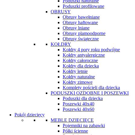
Poduszki naturalne
Poduszki profilowane
OBRUSY
Obrusy bawełniane
Obrusy haftowane
Obrusy lniane
Obrusy plamoodporne
Obrusy świąteczne
KOŁDRY
Kołdry 4 pory roku podwójne
Kołdry antyalergiczne
Kołdry całoroczne
Kołdry dla dziecka
Kołdry letnie
Kołdry naturalne
Kołdry zimowe
Komplety pościeli dla dziecka
PODUSZKI OZDOBNE I POSZEWKI
Poduszki dla dziecka
Poszewki 40x40
Poszewki 40x60
Pokój dziecięcy
MEBLE DZIECIĘCE
Pojemniki na zabawki
Półki ścienne