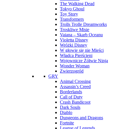
The Walking Dead
Tokyo Ghoul
Toy Story
Transformers
Trolls Trolle Dreamworks
Troskliwe Misie
Vaiana – Skarb Oceanu
Violetta Disney
Wróżki Disney
W głowie się nie Mieści
Władca Pierścieni
Wojownicze Żółwie Ninja
Wonder Woman
Zwierzogród
GRY
Animal Crossing
Assassin’s Creed
Borderlands
Call of Duty
Crash Bandicoot
Dark Souls
Diablo
Dungeons and Dragons
Fortnite
League of Legends