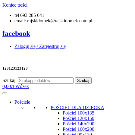
Koniec treści
tel 693 285 641
email: rajskidomek@rajskidomek.com.pl
facebook
Zaloguj się / Zarejestruj się
123123123123
Szukaj:
Szukaj
0,00
zł
Wózek
Pościele
POŚCIEL DLA DZIECKA
Pościel 100x135
Pościel 120x150
Pościel 140x200
Pościel 160x200
Pościel 90x120