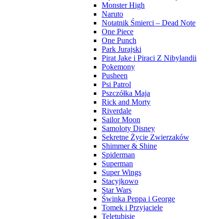
Monster High
Naruto
Notatnik Śmierci – Dead Note
One Piece
One Punch
Park Jurajski
Pirat Jake i Piraci Z Nibylandii
Pokemony
Pusheen
Psi Patrol
Pszczółka Maja
Rick and Morty
Riverdale
Sailor Moon
Samoloty Disney
Sekretne Życie Zwierzaków
Shimmer & Shine
Spiderman
Superman
Super Wings
Stacyjkowo
Star Wars
Świnka Peppa i George
Tomek i Przyjaciele
Teletubisie