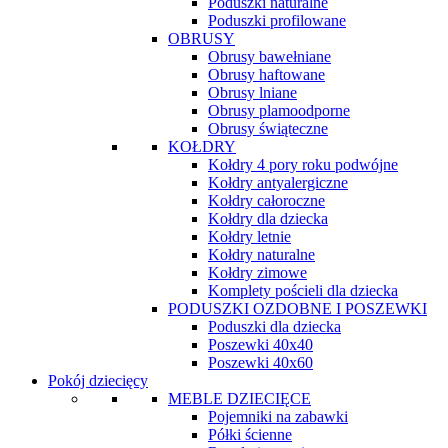
Poduszki naturalne
Poduszki profilowane
OBRUSY
Obrusy bawełniane
Obrusy haftowane
Obrusy lniane
Obrusy plamoodporne
Obrusy świąteczne
KOŁDRY
Kołdry 4 pory roku podwójne
Kołdry antyalergiczne
Kołdry całoroczne
Kołdry dla dziecka
Kołdry letnie
Kołdry naturalne
Kołdry zimowe
Komplety pościeli dla dziecka
PODUSZKI OZDOBNE I POSZEWKI
Poduszki dla dziecka
Poszewki 40x40
Poszewki 40x60
Pokój dziecięcy
MEBLE DZIECIĘCE
Pojemniki na zabawki
Półki ścienne