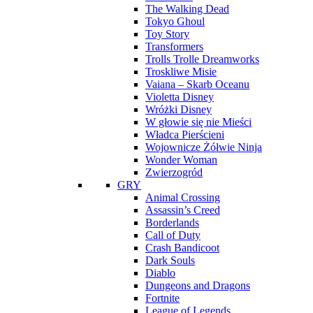
The Walking Dead
Tokyo Ghoul
Toy Story
Transformers
Trolls Trolle Dreamworks
Troskliwe Misie
Vaiana – Skarb Oceanu
Violetta Disney
Wróżki Disney
W głowie się nie Mieści
Władca Pierścieni
Wojownicze Żółwie Ninja
Wonder Woman
Zwierzogród
GRY
Animal Crossing
Assassin’s Creed
Borderlands
Call of Duty
Crash Bandicoot
Dark Souls
Diablo
Dungeons and Dragons
Fortnite
League of Legends