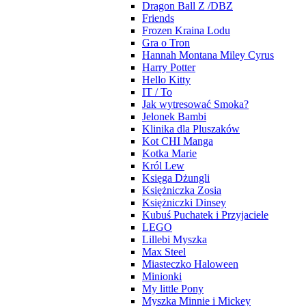
Dragon Ball Z /DBZ
Friends
Frozen Kraina Lodu
Gra o Tron
Hannah Montana Miley Cyrus
Harry Potter
Hello Kitty
IT / To
Jak wytresować Smoka?
Jelonek Bambi
Klinika dla Pluszaków
Kot CHI Manga
Kotka Marie
Król Lew
Księga Dżungli
Księżniczka Zosia
Księżniczki Dinsey
Kubuś Puchatek i Przyjaciele
LEGO
Lillebi Myszka
Max Steel
Miasteczko Haloween
Minionki
My little Pony
Myszka Minnie i Mickey