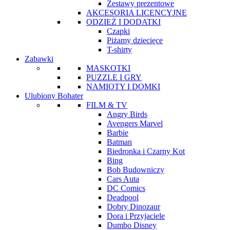
Zestawy prezentowe
AKCESORIA LICENCYJNE
ODZIEŻ I DODATKI
Czapki
Piżamy dziecięce
T-shirty
Zabawki
MASKOTKI
PUZZLE I GRY
NAMIOTY I DOMKI
Ulubiony Bohater
FILM & TV
Angry Birds
Avengers Marvel
Barbie
Batman
Biedronka i Czarny Kot
Bing
Bob Budowniczy
Cars Auta
DC Comics
Deadpool
Dobry Dinozaur
Dora i Przyjaciele
Dumbo Disney