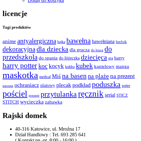
Dodaj do koszyka
licencje
Tagi produktów
bawełna
antyalergiczna
anime
bawełniana
bajka
brelok
do
dla dziecka
dekoracyjna
dla gracza
do biura
przedszkola
dziecięca
do spania
harry
do łóżeczka
gra
harry potter
kubek
koc
kocyk
kąpielowy
manga
kołdra
maskotka
na basen
na plaże
na prezent
Miś
medical
poduszka
ochraniacz
plecak
podkład
plażowy
potter
narzuta
pościel
ręcznik
przytulanka
serial
STICZ
prezent
wycieczka
STITCH
zabawka
Rajski domek
40-316 Katowice, ul. Mroźna 17
Dział Handlowy : Tel. 693 285 641
( Kontakt pn.-pt. 8:00 - 16:00 )