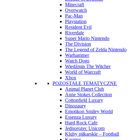
Minecraft
Overwatch
Pac-Man
Playstation
Resident Evil
Riverdale
Super Mario Nintendo
The Division
The Legend of Zelda Nintendo
Warhammer
Watch Dogs
Wiedźmin The Witcher
World of Warcraft
Xbox
POZOSTAŁE TEMATYCZNE
Animal Planet Club
Anne Stokes Collection
Cottonfield Luxury
Dinozaury
Emotikon Smiley World
Essenza Luxury
Hard Rock Cafe
Jednorożec Unicorn
Kluby piłkarskie – Football
Kosmos