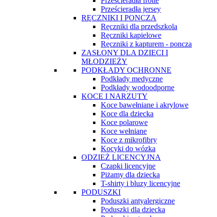
Prześcieradła frotte
Prześcieradła jersey
RĘCZNIKI I PONCZA
Ręczniki dla przedszkola
Ręczniki kąpielowe
Ręczniki z kapturem - poncza
ZASŁONY DLA DZIECI I
MŁODZIEŻY
PODKŁADY OCHRONNE
Podkłady medyczne
Podkłady wodoodporne
KOCE I NARZUTY
Koce bawełniane i akrylowe
Koce dla dziecka
Koce polarowe
Koce wełniane
Koce z mikrofibry
Kocyki do wózka
ODZIEŻ LICENCYJNA
Czapki licencyjne
Piżamy dla dziecka
T-shirty i bluzy licencyjne
PODUSZKI
Poduszki antyalergiczne
Poduszki dla dziecka