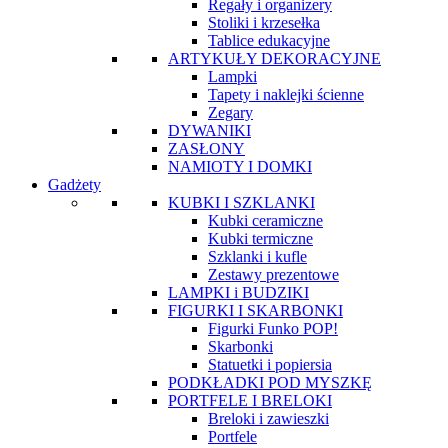
Regały i organizery
Stoliki i krzesełka
Tablice edukacyjne
ARTYKUŁY DEKORACYJNE
Lampki
Tapety i naklejki ścienne
Zegary
DYWANIKI
ZASŁONY
NAMIOTY I DOMKI
Gadżety
KUBKI I SZKLANKI
Kubki ceramiczne
Kubki termiczne
Szklanki i kufle
Zestawy prezentowe
LAMPKI i BUDZIKI
FIGURKI I SKARBONKI
Figurki Funko POP!
Skarbonki
Statuetki i popiersia
PODKŁADKI POD MYSZKĘ
PORTFELE I BRELOKI
Breloki i zawieszki
Portfele