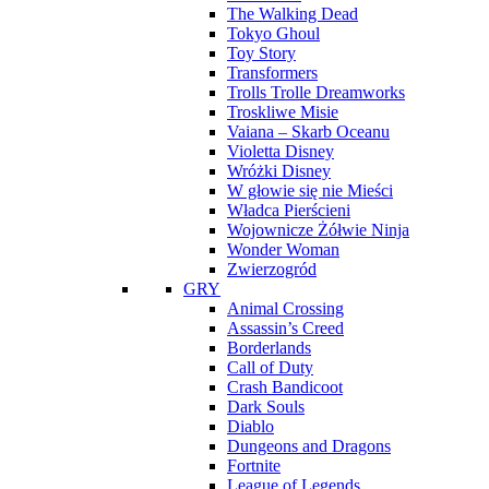
The Walking Dead
Tokyo Ghoul
Toy Story
Transformers
Trolls Trolle Dreamworks
Troskliwe Misie
Vaiana – Skarb Oceanu
Violetta Disney
Wróżki Disney
W głowie się nie Mieści
Władca Pierścieni
Wojownicze Żółwie Ninja
Wonder Woman
Zwierzogród
GRY
Animal Crossing
Assassin’s Creed
Borderlands
Call of Duty
Crash Bandicoot
Dark Souls
Diablo
Dungeons and Dragons
Fortnite
League of Legends