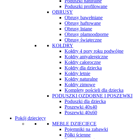
Poduszki naturalne
Poduszki profilowane
OBRUSY
Obrusy bawełniane
Obrusy haftowane
Obrusy lniane
Obrusy plamoodporne
Obrusy świąteczne
KOŁDRY
Kołdry 4 pory roku podwójne
Kołdry antyalergiczne
Kołdry całoroczne
Kołdry dla dziecka
Kołdry letnie
Kołdry naturalne
Kołdry zimowe
Komplety pościeli dla dziecka
PODUSZKI OZDOBNE I POSZEWKI
Poduszki dla dziecka
Poszewki 40x40
Poszewki 40x60
Pokój dziecięcy
MEBLE DZIECIĘCE
Pojemniki na zabawki
Półki ścienne