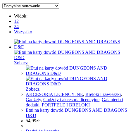
Widok:
12
24
Wszystko
Zobacz
Zobacz
AKCESORIA LICENCYJNE
,
Breloki i zawieszki
,
Gadżety
,
Gadżety i akcesoria licencyjne
,
Galanteria i
dodatki
,
PORTFELE I BRELOKI
Etui na karty dowód DUNGEONS AND DRAGONS
D&D
54,99
zł