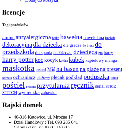
Dodaj do koszyka
licencje
Tagi produktów
bawełna
antyalergiczna
anime
bawełniana
bajka
brelok
do
dla dziecka
dekoracyjna
dla gracza
do biura
przedszkola
dziecięca
do spania
harry
do łóżeczka
gra
harry potter
kubek
koc
kocyk
kąpielowy
manga
kołdra
maskotka
na basen
na plaże
na prezent
Miś
medical
poduszka
ochraniacz
plecak
podkład
plażowy
potter
narzuta
pościel
ręcznik
przytulanka
serial
STICZ
prezent
wycieczka
STITCH
zabawka
Rajski domek
40-316 Katowice, ul. Mroźna 17
Dział Handlowy : Tel. 693 285 641
( Kontakt pn.-pt. 8:00 - 16:00 )