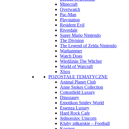
Minecraft
Overwatch
Pac-Man
Playstation
Resident Evil
Riverdale
Super Mario Nintendo
The Division
The Legend of Zelda Nintendo
Warhammer
Watch Dogs
Wiedźmin The Witcher
World of Warcraft
Xbox
POZOSTAŁE TEMATYCZNE
Animal Planet Club
Anne Stokes Collection
Cottonfield Luxury
Dinozaury
Emotikon Smiley World
Essenza Luxury
Hard Rock Cafe
Jednorożec Unicorn
Kluby piłkarskie – Football
Kosmos