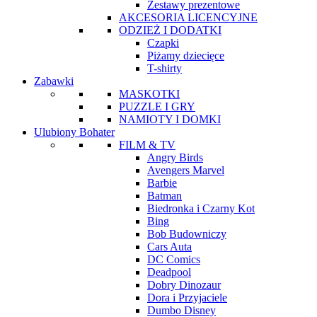
Zestawy prezentowe
AKCESORIA LICENCYJNE
ODZIEŻ I DODATKI
Czapki
Piżamy dziecięce
T-shirty
Zabawki
MASKOTKI
PUZZLE I GRY
NAMIOTY I DOMKI
Ulubiony Bohater
FILM & TV
Angry Birds
Avengers Marvel
Barbie
Batman
Biedronka i Czarny Kot
Bing
Bob Budowniczy
Cars Auta
DC Comics
Deadpool
Dobry Dinozaur
Dora i Przyjaciele
Dumbo Disney