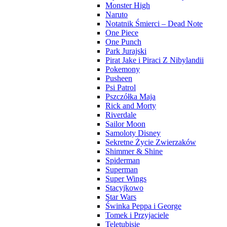
Monster High
Naruto
Notatnik Śmierci – Dead Note
One Piece
One Punch
Park Jurajski
Pirat Jake i Piraci Z Nibylandii
Pokemony
Pusheen
Psi Patrol
Pszczółka Maja
Rick and Morty
Riverdale
Sailor Moon
Samoloty Disney
Sekretne Życie Zwierzaków
Shimmer & Shine
Spiderman
Superman
Super Wings
Stacyjkowo
Star Wars
Świnka Peppa i George
Tomek i Przyjaciele
Teletubisie