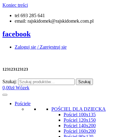
Koniec treści
tel 693 285 641
email: rajskidomek@rajskidomek.com.pl
facebook
Zaloguj się / Zarejestruj się
123123123123
Szukaj:
Szukaj
0,00
zł
Wózek
Pościele
POŚCIEL DLA DZIECKA
Pościel 100x135
Pościel 120x150
Pościel 140x200
Pościel 160x200
Pościel 90x120