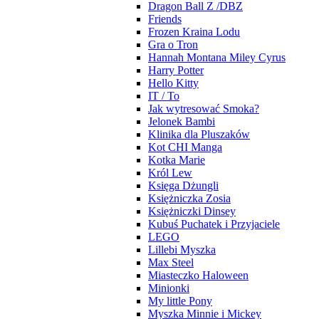
Dragon Ball Z /DBZ
Friends
Frozen Kraina Lodu
Gra o Tron
Hannah Montana Miley Cyrus
Harry Potter
Hello Kitty
IT / To
Jak wytresować Smoka?
Jelonek Bambi
Klinika dla Pluszaków
Kot CHI Manga
Kotka Marie
Król Lew
Księga Dżungli
Księżniczka Zosia
Księżniczki Dinsey
Kubuś Puchatek i Przyjaciele
LEGO
Lillebi Myszka
Max Steel
Miasteczko Haloween
Minionki
My little Pony
Myszka Minnie i Mickey