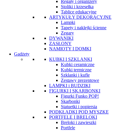
Regały i organizery
Stoliki i krzesełka
Tablice edukacyjne
ARTYKUŁY DEKORACYJNE
Lampki
Tapety i naklejki ścienne
Zegary
DYWANIKI
ZASŁONY
NAMIOTY I DOMKI
Gadżety
KUBKI I SZKLANKI
Kubki ceramiczne
Kubki termiczne
Szklanki i kufle
Zestawy prezentowe
LAMPKI i BUDZIKI
FIGURKI I SKARBONKI
Figurki Funko POP!
Skarbonki
Statuetki i popiersia
PODKŁADKI POD MYSZKĘ
PORTFELE I BRELOKI
Breloki i zawieszki
Portfele