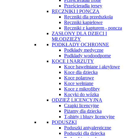
Prześcieradła frotte
Prześcieradła jersey
RĘCZNIKI I PONCZA
Ręczniki dla przedszkola
Ręczniki kąpielowe
Ręczniki z kapturem - poncza
ZASŁONY DLA DZIECI I
MŁODZIEŻY
PODKŁADY OCHRONNE
Podkłady medyczne
Podkłady wodoodporne
KOCE I NARZUTY
Koce bawełniane i akrylowe
Koce dla dziecka
Koce polarowe
Koce wełniane
Koce z mikrofibry
Kocyki do wózka
ODZIEŻ LICENCYJNA
Czapki licencyjne
Piżamy dla dziecka
T-shirty i bluzy licencyjne
PODUSZKI
Poduszki antyalergiczne
Poduszki dla dziecka