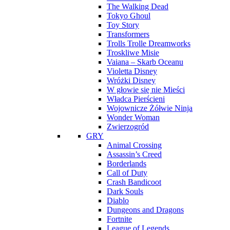
The Walking Dead
Tokyo Ghoul
Toy Story
Transformers
Trolls Trolle Dreamworks
Troskliwe Misie
Vaiana – Skarb Oceanu
Violetta Disney
Wróżki Disney
W głowie się nie Mieści
Władca Pierścieni
Wojownicze Żółwie Ninja
Wonder Woman
Zwierzogród
GRY
Animal Crossing
Assassin’s Creed
Borderlands
Call of Duty
Crash Bandicoot
Dark Souls
Diablo
Dungeons and Dragons
Fortnite
League of Legends