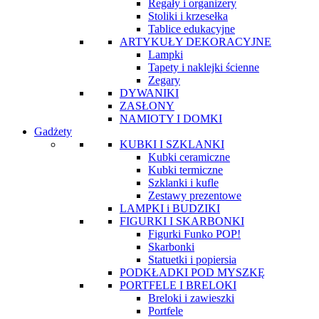
Regały i organizery
Stoliki i krzesełka
Tablice edukacyjne
ARTYKUŁY DEKORACYJNE
Lampki
Tapety i naklejki ścienne
Zegary
DYWANIKI
ZASŁONY
NAMIOTY I DOMKI
Gadżety
KUBKI I SZKLANKI
Kubki ceramiczne
Kubki termiczne
Szklanki i kufle
Zestawy prezentowe
LAMPKI i BUDZIKI
FIGURKI I SKARBONKI
Figurki Funko POP!
Skarbonki
Statuetki i popiersia
PODKŁADKI POD MYSZKĘ
PORTFELE I BRELOKI
Breloki i zawieszki
Portfele