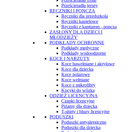
Prześcieradła frotte
Prześcieradła jersey
RĘCZNIKI I PONCZA
Ręczniki dla przedszkola
Ręczniki kąpielowe
Ręczniki z kapturem - poncza
ZASŁONY DLA DZIECI I
MŁODZIEŻY
PODKŁADY OCHRONNE
Podkłady medyczne
Podkłady wodoodporne
KOCE I NARZUTY
Koce bawełniane i akrylowe
Koce dla dziecka
Koce polarowe
Koce wełniane
Koce z mikrofibry
Kocyki do wózka
ODZIEŻ LICENCYJNA
Czapki licencyjne
Piżamy dla dziecka
T-shirty i bluzy licencyjne
PODUSZKI
Poduszki antyalergiczne
Poduszki dla dziecka