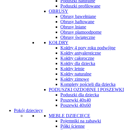
Poduszki naturalne
Poduszki profilowane
OBRUSY
Obrusy bawełniane
Obrusy haftowane
Obrusy lniane
Obrusy plamoodporne
Obrusy świąteczne
KOŁDRY
Kołdry 4 pory roku podwójne
Kołdry antyalergiczne
Kołdry całoroczne
Kołdry dla dziecka
Kołdry letnie
Kołdry naturalne
Kołdry zimowe
Komplety pościeli dla dziecka
PODUSZKI OZDOBNE I POSZEWKI
Poduszki dla dziecka
Poszewki 40x40
Poszewki 40x60
Pokój dziecięcy
MEBLE DZIECIĘCE
Pojemniki na zabawki
Półki ścienne