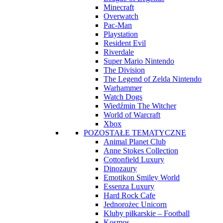
Minecraft
Overwatch
Pac-Man
Playstation
Resident Evil
Riverdale
Super Mario Nintendo
The Division
The Legend of Zelda Nintendo
Warhammer
Watch Dogs
Wiedźmin The Witcher
World of Warcraft
Xbox
POZOSTAŁE TEMATYCZNE
Animal Planet Club
Anne Stokes Collection
Cottonfield Luxury
Dinozaury
Emotikon Smiley World
Essenza Luxury
Hard Rock Cafe
Jednorożec Unicorn
Kluby piłkarskie – Football
Kosmos