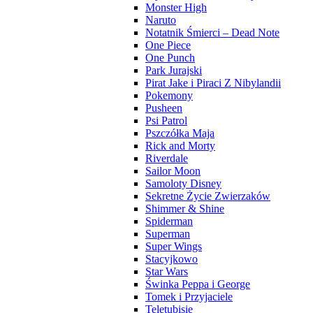
Monster High
Naruto
Notatnik Śmierci – Dead Note
One Piece
One Punch
Park Jurajski
Pirat Jake i Piraci Z Nibylandii
Pokemony
Pusheen
Psi Patrol
Pszczółka Maja
Rick and Morty
Riverdale
Sailor Moon
Samoloty Disney
Sekretne Życie Zwierzaków
Shimmer & Shine
Spiderman
Superman
Super Wings
Stacyjkowo
Star Wars
Świnka Peppa i George
Tomek i Przyjaciele
Teletubisie