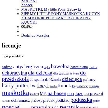
Zobacz
MASKOTKI
,
My little Pony
,
Zabawki
ZIPP MY LITTLE PONY MASKOTKA KUCYK
31CM KONIK PLUSZAK ORYGINALNY
KUCYKI
99,49
zł
Dodaj do koszyka
licencje
Tagi produktów
bawełna
antyalergiczna
anime
bawełniana
bajka
brelok
do
dla dziecka
dekoracyjna
dla gracza
do biura
przedszkola
dziecięca
do spania
harry
do łóżeczka
gra
harry potter
kubek
koc
kocyk
kąpielowy
manga
kołdra
maskotka
na basen
na plaże
na prezent
Miś
medical
poduszka
ochraniacz
plecak
podkład
plażowy
potter
narzuta
pościel
ręcznik
przytulanka
serial