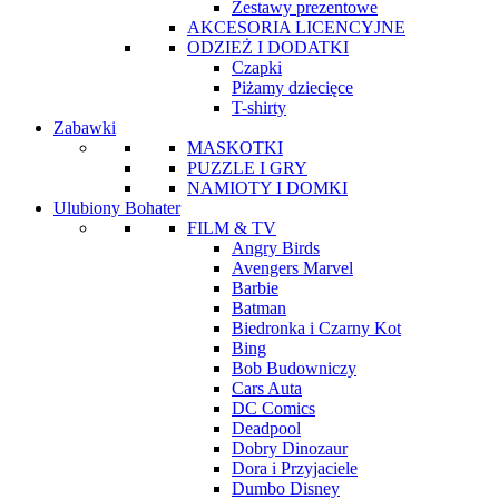
Zestawy prezentowe
AKCESORIA LICENCYJNE
ODZIEŻ I DODATKI
Czapki
Piżamy dziecięce
T-shirty
Zabawki
MASKOTKI
PUZZLE I GRY
NAMIOTY I DOMKI
Ulubiony Bohater
FILM & TV
Angry Birds
Avengers Marvel
Barbie
Batman
Biedronka i Czarny Kot
Bing
Bob Budowniczy
Cars Auta
DC Comics
Deadpool
Dobry Dinozaur
Dora i Przyjaciele
Dumbo Disney