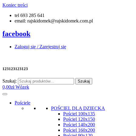
Koniec treści
tel 693 285 641
email: rajskidomek@rajskidomek.com.pl
facebook
Zaloguj się / Zarejestruj się
123123123123
Szukaj:
Szukaj
0,00
zł
Wózek
Pościele
POŚCIEL DLA DZIECKA
Pościel 100x135
Pościel 120x150
Pościel 140x200
Pościel 160x200
Pościel 90x120