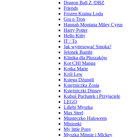
Dragon Ball Z /DBZ
Friends
Frozen Kraina Lodu
Gra o Tron
Hannah Montana Miley Cyrus
Harry Potter
Hello Kitty
IT / To
Jak wytresować Smoka?
Jelonek Bambi
Klinika dla Pluszaków
Kot CHI Manga
Kotka Marie
Król Lew
Księga Dżungli
Księżniczka Zosia
Księżniczki Dinsey
Kubuś Puchatek i Przyjaciele
LEGO
Lillebi Myszka
Max Steel
Miasteczko Haloween
Minionki
My little Pony
Myszka Minnie i Mickey