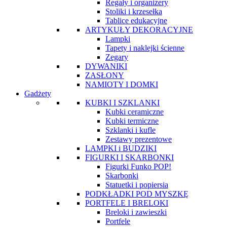
Regały i organizery
Stoliki i krzesełka
Tablice edukacyjne
ARTYKUŁY DEKORACYJNE
Lampki
Tapety i naklejki ścienne
Zegary
DYWANIKI
ZASŁONY
NAMIOTY I DOMKI
Gadżety
KUBKI I SZKLANKI
Kubki ceramiczne
Kubki termiczne
Szklanki i kufle
Zestawy prezentowe
LAMPKI i BUDZIKI
FIGURKI I SKARBONKI
Figurki Funko POP!
Skarbonki
Statuetki i popiersia
PODKŁADKI POD MYSZKĘ
PORTFELE I BRELOKI
Breloki i zawieszki
Portfele