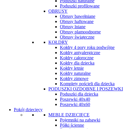
Poduszki naturalne
Poduszki profilowane
OBRUSY
Obrusy bawełniane
Obrusy haftowane
Obrusy lniane
Obrusy plamoodporne
Obrusy świąteczne
KOŁDRY
Kołdry 4 pory roku podwójne
Kołdry antyalergiczne
Kołdry całoroczne
Kołdry dla dziecka
Kołdry letnie
Kołdry naturalne
Kołdry zimowe
Komplety pościeli dla dziecka
PODUSZKI OZDOBNE I POSZEWKI
Poduszki dla dziecka
Poszewki 40x40
Poszewki 40x60
Pokój dziecięcy
MEBLE DZIECIĘCE
Pojemniki na zabawki
Półki ścienne