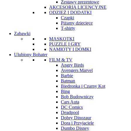
Zestawy prezentowe
AKCESORIA LICENCYJNE
ODZIEŻ I DODATKI
Czapki
Piżamy dziecięce
T-shirty
Zabawki
MASKOTKI
PUZZLE I GRY
NAMIOTY I DOMKI
Ulubiony Bohater
FILM & TV
Angry Birds
Avengers Marvel
Barbie
Batman
Biedronka i Czarny Kot
Bing
Bob Budowniczy
Cars Auta
DC Comics
Deadpool
Dobry Dinozaur
Dora i Przyjaciele
Dumbo Disney