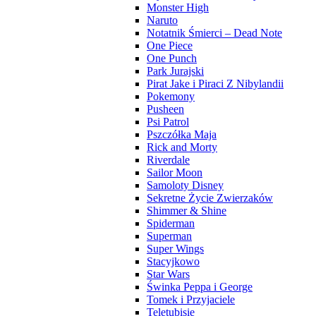
Monster High
Naruto
Notatnik Śmierci – Dead Note
One Piece
One Punch
Park Jurajski
Pirat Jake i Piraci Z Nibylandii
Pokemony
Pusheen
Psi Patrol
Pszczółka Maja
Rick and Morty
Riverdale
Sailor Moon
Samoloty Disney
Sekretne Życie Zwierzaków
Shimmer & Shine
Spiderman
Superman
Super Wings
Stacyjkowo
Star Wars
Świnka Peppa i George
Tomek i Przyjaciele
Teletubisie