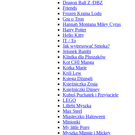
Dragon Ball Z /DBZ
Friends
Frozen Kraina Lodu
Gra o Tron
Hannah Montana Miley Cyrus
Harry Potter
Hello Kitty
IT / To
Jak wytresować Smoka?
Jelonek Bambi
Klinika dla Pluszaków
Kot CHI Manga
Kotka Marie
Król Lew
Księga Dżungli
Księżniczka Zosia
Księżniczki Dinsey
Kubuś Puchatek i Przyjaciele
LEGO
Lillebi Myszka
Max Steel
Miasteczko Haloween
Minionki
My little Pony
Myszka Minnie i Mickey