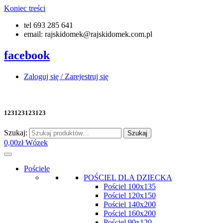
Koniec treści
tel 693 285 641
email: rajskidomek@rajskidomek.com.pl
facebook
Zaloguj się / Zarejestruj się
123123123123
Szukaj:
Szukaj
0,00
zł
Wózek
Pościele
POŚCIEL DLA DZIECKA
Pościel 100x135
Pościel 120x150
Pościel 140x200
Pościel 160x200
Pościel 90x120