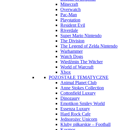
Minecraft
Overwatch
Pac-Man
Playstation
Resident Evil
Riverdale
Super Mario Nintendo
The Division
The Legend of Zelda Nintendo
Warhammer
Watch Dogs
Wiedźmin The Witcher
World of Warcraft
Xbox
POZOSTAŁE TEMATYCZNE
Animal Planet Club
Anne Stokes Collection
Cottonfield Luxury
Dinozaury
Emotikon Smiley World
Essenza Luxury
Hard Rock Cafe
Jednorożec Unicorn
Kluby piłkarskie – Football
Kosmos