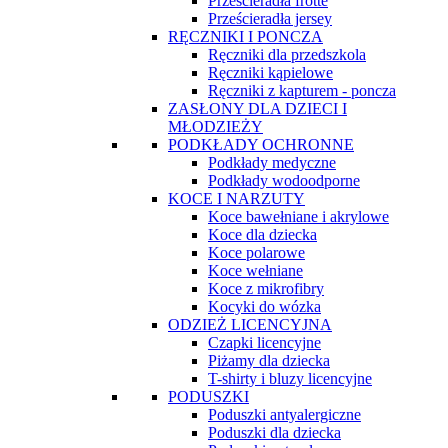
Prześcieradła frotte
Prześcieradła jersey
RĘCZNIKI I PONCZA
Ręczniki dla przedszkola
Ręczniki kąpielowe
Ręczniki z kapturem - poncza
ZASŁONY DLA DZIECI I
MŁODZIEŻY
PODKŁADY OCHRONNE
Podkłady medyczne
Podkłady wodoodporne
KOCE I NARZUTY
Koce bawełniane i akrylowe
Koce dla dziecka
Koce polarowe
Koce wełniane
Koce z mikrofibry
Kocyki do wózka
ODZIEŻ LICENCYJNA
Czapki licencyjne
Piżamy dla dziecka
T-shirty i bluzy licencyjne
PODUSZKI
Poduszki antyalergiczne
Poduszki dla dziecka