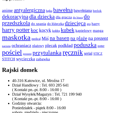
bawełna
antyalergiczna
anime
bawełniana
bajka
brelok
do
dla dziecka
dekoracyjna
dla gracza
do biura
przedszkola
dziecięca
do spania
harry
do łóżeczka
gra
harry potter
kubek
koc
kocyk
kąpielowy
manga
kołdra
maskotka
na basen
na plaże
na prezent
Miś
medical
poduszka
ochraniacz
plecak
podkład
plażowy
potter
narzuta
pościel
ręcznik
przytulanka
serial
STICZ
prezent
wycieczka
STITCH
zabawka
Rajski domek
40-316 Katowice, ul. Mroźna 17
Dział Handlowy : Tel. 693 285 641
( Kontakt pn.-pt. 8:00 - 16:00 )
Dział Wysyłek/Magazyn : Tel. 721 199 940
( Kontakt pn.-pt. 8:00 - 16:00 )
Godziny otwarcia:
Poniedziałek - piątek 8:00 - 16:00
sobota, niedziela - nieczynne