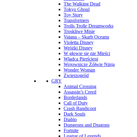
The Walking Dead
Tokyo Ghoul
Toy Story
Transformers
Trolls Trolle Dreamworks
Troskliwe Misie
Vaiana – Skarb Oceanu
Violetta Disney
Wróżki Disney
W głowie się nie Mieści
Władca Pierścieni
Wojownicze Żółwie Ninja
Wonder Woman
Zwierzogród
GRY
Animal Crossing
Assassin’s Creed
Borderlands
Call of Duty
Crash Bandicoot
Dark Souls
Diablo
Dungeons and Dragons
Fortnite
League of Legends