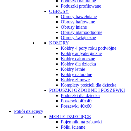
Poduszki naturalne
Poduszki profilowane
OBRUSY
Obrusy bawełniane
Obrusy haftowane
Obrusy lniane
Obrusy plamoodporne
Obrusy świąteczne
KOŁDRY
Kołdry 4 pory roku podwójne
Kołdry antyalergiczne
Kołdry całoroczne
Kołdry dla dziecka
Kołdry letnie
Kołdry naturalne
Kołdry zimowe
Komplety pościeli dla dziecka
PODUSZKI OZDOBNE I POSZEWKI
Poduszki dla dziecka
Poszewki 40x40
Poszewki 40x60
Pokój dziecięcy
MEBLE DZIECIĘCE
Pojemniki na zabawki
Półki ścienne