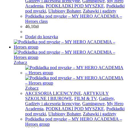
Gadżety i akcesoria licencyjne
,
Gamingowe
,
My Hero
Academia
,
PODKŁADKI POD MYSZKĘ
,
Podkładki
pod myszki
,
Ulubiony Bohater
,
Zabawki i gadżety
Podkładka pod myszkę – MY HERO ACADEMIA –
Heroes class
46,10
zł
Dodaj do koszyka
Zobacz
Zobacz
AKCESORIA LICENCYJNE
,
ARTYKUŁY
SZKOLNE I BIUROWE
,
FILM & TV
,
Gadżety
,
Gadżety i akcesoria licencyjne
,
Gamingowe
,
My Hero
Academia
,
PODKŁADKI POD MYSZKĘ
,
Podkładki
pod myszki
,
Ulubiony Bohater
,
Zabawki i gadżety
Podkładka pod myszkę – MY HERO ACADEMIA –
Heroes group