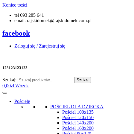
Koniec treści
tel 693 285 641
email: rajskidomek@rajskidomek.com.pl
facebook
Zaloguj się / Zarejestruj się
123123123123
Szukaj:
Szukaj
0,00
zł
Wózek
Pościele
POŚCIEL DLA DZIECKA
Pościel 100x135
Pościel 120x150
Pościel 140x200
Pościel 160x200
Pościel 90x120