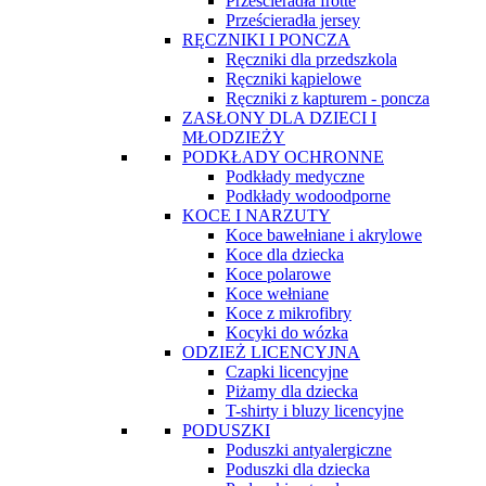
Prześcieradła frotte
Prześcieradła jersey
RĘCZNIKI I PONCZA
Ręczniki dla przedszkola
Ręczniki kąpielowe
Ręczniki z kapturem - poncza
ZASŁONY DLA DZIECI I
MŁODZIEŻY
PODKŁADY OCHRONNE
Podkłady medyczne
Podkłady wodoodporne
KOCE I NARZUTY
Koce bawełniane i akrylowe
Koce dla dziecka
Koce polarowe
Koce wełniane
Koce z mikrofibry
Kocyki do wózka
ODZIEŻ LICENCYJNA
Czapki licencyjne
Piżamy dla dziecka
T-shirty i bluzy licencyjne
PODUSZKI
Poduszki antyalergiczne
Poduszki dla dziecka