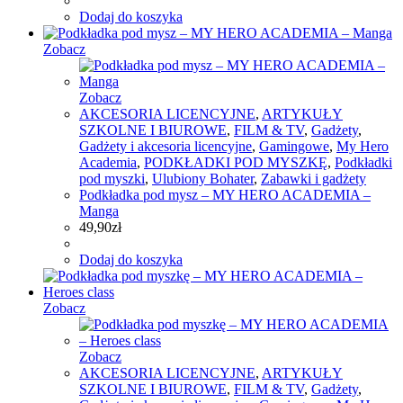
Dodaj do koszyka
Zobacz
Zobacz
AKCESORIA LICENCYJNE
,
ARTYKUŁY
SZKOLNE I BIUROWE
,
FILM & TV
,
Gadżety
,
Gadżety i akcesoria licencyjne
,
Gamingowe
,
My Hero
Academia
,
PODKŁADKI POD MYSZKĘ
,
Podkładki
pod myszki
,
Ulubiony Bohater
,
Zabawki i gadżety
Podkładka pod mysz – MY HERO ACADEMIA –
Manga
49,90
zł
Dodaj do koszyka
Zobacz
Zobacz
AKCESORIA LICENCYJNE
,
ARTYKUŁY
SZKOLNE I BIUROWE
,
FILM & TV
,
Gadżety
,