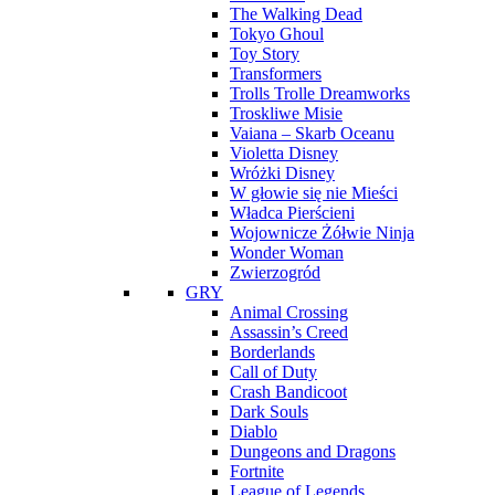
The Walking Dead
Tokyo Ghoul
Toy Story
Transformers
Trolls Trolle Dreamworks
Troskliwe Misie
Vaiana – Skarb Oceanu
Violetta Disney
Wróżki Disney
W głowie się nie Mieści
Władca Pierścieni
Wojownicze Żółwie Ninja
Wonder Woman
Zwierzogród
GRY
Animal Crossing
Assassin’s Creed
Borderlands
Call of Duty
Crash Bandicoot
Dark Souls
Diablo
Dungeons and Dragons
Fortnite
League of Legends