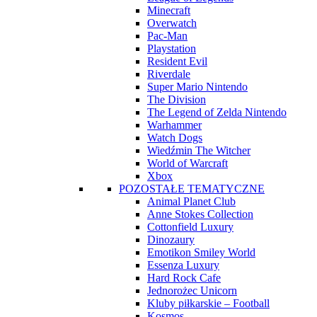
Minecraft
Overwatch
Pac-Man
Playstation
Resident Evil
Riverdale
Super Mario Nintendo
The Division
The Legend of Zelda Nintendo
Warhammer
Watch Dogs
Wiedźmin The Witcher
World of Warcraft
Xbox
POZOSTAŁE TEMATYCZNE
Animal Planet Club
Anne Stokes Collection
Cottonfield Luxury
Dinozaury
Emotikon Smiley World
Essenza Luxury
Hard Rock Cafe
Jednorożec Unicorn
Kluby piłkarskie – Football
Kosmos