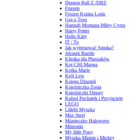
Dragon Ball Z /DBZ
Friends
Frozen Kraina Lodu
Gra o Tron
Hannah Montana Miley Cyrus
Harry Potter
Hello Kitty
IT / To
Jak wytresować Smoka?
Jelonek Bambi
Klinika dla Pluszaków
Kot CHI Manga
Kotka Marie
Król Lew
Księga Dżungli
Księżniczka Zosia
Księżniczki Dinsey
Kubuś Puchatek i Przyjaciele
LEGO
Lillebi Myszka
Max Steel
Miasteczko Haloween
Minionki
My little Pony
Myszka Minnie i Mickey