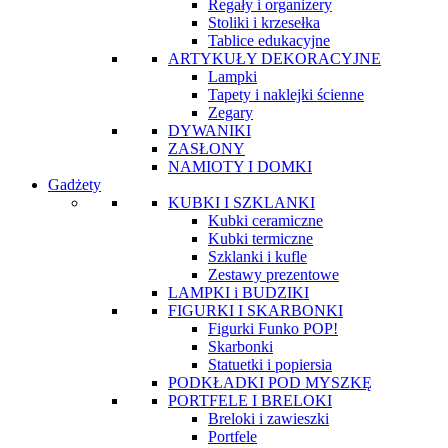
Regały i organizery
Stoliki i krzesełka
Tablice edukacyjne
ARTYKUŁY DEKORACYJNE
Lampki
Tapety i naklejki ścienne
Zegary
DYWANIKI
ZASŁONY
NAMIOTY I DOMKI
Gadżety
KUBKI I SZKLANKI
Kubki ceramiczne
Kubki termiczne
Szklanki i kufle
Zestawy prezentowe
LAMPKI i BUDZIKI
FIGURKI I SKARBONKI
Figurki Funko POP!
Skarbonki
Statuetki i popiersia
PODKŁADKI POD MYSZKĘ
PORTFELE I BRELOKI
Breloki i zawieszki
Portfele