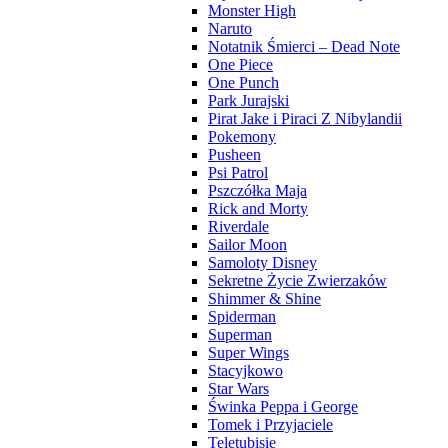
Monster High
Naruto
Notatnik Śmierci – Dead Note
One Piece
One Punch
Park Jurajski
Pirat Jake i Piraci Z Nibylandii
Pokemony
Pusheen
Psi Patrol
Pszczółka Maja
Rick and Morty
Riverdale
Sailor Moon
Samoloty Disney
Sekretne Życie Zwierzaków
Shimmer & Shine
Spiderman
Superman
Super Wings
Stacyjkowo
Star Wars
Świnka Peppa i George
Tomek i Przyjaciele
Teletubisie