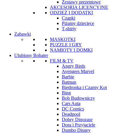
Zestawy prezentowe
AKCESORIA LICENCYJNE
ODZIEŻ I DODATKI
Czapki
Piżamy dziecięce
T-shirty
Zabawki
MASKOTKI
PUZZLE I GRY
NAMIOTY I DOMKI
Ulubiony Bohater
FILM & TV
Angry Birds
Avengers Marvel
Barbie
Batman
Biedronka i Czarny Kot
Bing
Bob Budowniczy
Cars Auta
DC Comics
Deadpool
Dobry Dinozaur
Dora i Przyjaciele
Dumbo Disney