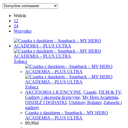
Widok:
12
24
Wszystko
Zobacz
Zobacz
AKCESORIA LICENCYJNE
,
Czapki
,
FILM & TV
,
Gadżety i akcesoria licencyjne
,
My Hero Academia
,
ODZIEŻ I DODATKI
,
Ulubiony Bohater
,
Zabawki i
gadżety
Czapka z daszkiem – Snapback – MY HERO
ACADEMIA – PLUS ULTRA
89,99
zł