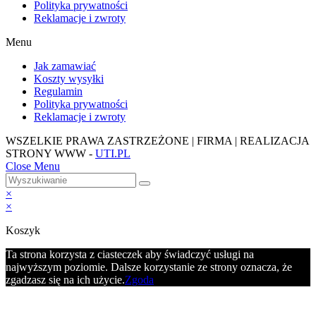
Polityka prywatności
Reklamacje i zwroty
Menu
Jak zamawiać
Koszty wysyłki
Regulamin
Polityka prywatności
Reklamacje i zwroty
WSZELKIE PRAWA ZASTRZEŻONE | FIRMA | REALIZACJA
STRONY WWW -
UTI.PL
Close Menu
×
×
Koszyk
Ta strona korzysta z ciasteczek aby świadczyć usługi na
najwyższym poziomie. Dalsze korzystanie ze strony oznacza, że
zgadzasz się na ich użycie.
Zgoda