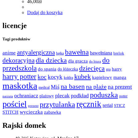
46,00
zł
Dodaj do koszyka
licencje
Tagi produktów
bawełna
antyalergiczna
anime
bawełniana
bajka
brelok
do
dla dziecka
dekoracyjna
dla gracza
do biura
przedszkola
dziecięca
do spania
harry
do łóżeczka
gra
harry potter
kubek
koc
kocyk
kąpielowy
manga
kołdra
maskotka
na basen
na plaże
na prezent
Miś
medical
poduszka
ochraniacz
plecak
podkład
plażowy
potter
narzuta
pościel
ręcznik
przytulanka
serial
STICZ
prezent
wycieczka
STITCH
zabawka
Rajski domek