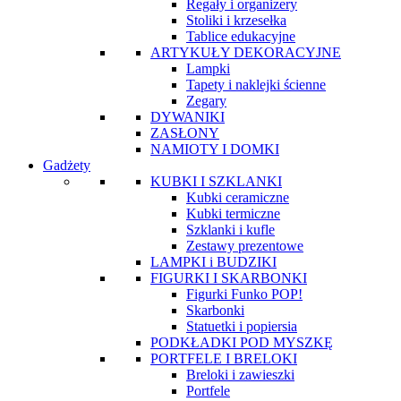
Regały i organizery
Stoliki i krzesełka
Tablice edukacyjne
ARTYKUŁY DEKORACYJNE
Lampki
Tapety i naklejki ścienne
Zegary
DYWANIKI
ZASŁONY
NAMIOTY I DOMKI
Gadżety
KUBKI I SZKLANKI
Kubki ceramiczne
Kubki termiczne
Szklanki i kufle
Zestawy prezentowe
LAMPKI i BUDZIKI
FIGURKI I SKARBONKI
Figurki Funko POP!
Skarbonki
Statuetki i popiersia
PODKŁADKI POD MYSZKĘ
PORTFELE I BRELOKI
Breloki i zawieszki
Portfele