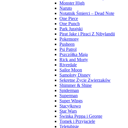
Monster High
Naruto
Notatnik Śmierci – Dead Note
One Piece
One Punch
Park Jurajski
Pirat Jake i Piraci Z Nibylandii
Pokemony
Pusheen
Psi Patrol
Pszczółka Maja
Rick and Morty
Riverdale
Sailor Moon
Samoloty Disney
Sekretne Życie Zwierzaków
Shimmer & Shine
Spiderman
Superman
Super Wings
Stacyjkowo
Star Wars
Świnka Peppa i George
Tomek i Przyjaciele
Teletubisie