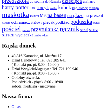
przedszkola
dziecięca
do spania
harry
do łóżeczka
gra
harry potter
kubek
koc
kocyk
kąpielowy
manga
kołdra
maskotka
na basen
na plaże
na prezent
Miś
medical
poduszka
ochraniacz
plecak
podkład
plażowy
potter
narzuta
pościel
ręcznik
przytulanka
serial
STICZ
prezent
wycieczka
STITCH
zabawka
Rajski domek
40-316 Katowice, ul. Mroźna 17
Dział Handlowy : Tel. 693 285 641
( Kontakt pn.-pt. 8:00 - 16:00 )
Dział Wysyłek/Magazyn : Tel. 721 199 940
( Kontakt pn.-pt. 8:00 - 16:00 )
Godziny otwarcia:
Poniedziałek - piątek 8:00 - 16:00
sobota, niedziela - nieczynne
Nasza firma
O nas