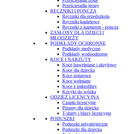
Prześcieradła frotte
Prześcieradła jersey
RĘCZNIKI I PONCZA
Ręczniki dla przedszkola
Ręczniki kąpielowe
Ręczniki z kapturem - poncza
ZASŁONY DLA DZIECI I
MŁODZIEŻY
PODKŁADY OCHRONNE
Podkłady medyczne
Podkłady wodoodporne
KOCE I NARZUTY
Koce bawełniane i akrylowe
Koce dla dziecka
Koce polarowe
Koce wełniane
Koce z mikrofibry
Kocyki do wózka
ODZIEŻ LICENCYJNA
Czapki licencyjne
Piżamy dla dziecka
T-shirty i bluzy licencyjne
PODUSZKI
Poduszki antyalergiczne
Poduszki dla dziecka