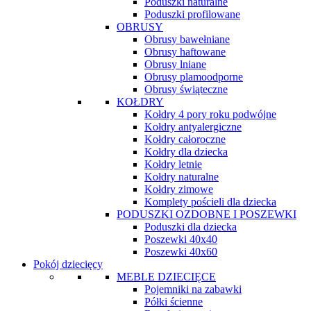
Poduszki naturalne
Poduszki profilowane
OBRUSY
Obrusy bawełniane
Obrusy haftowane
Obrusy lniane
Obrusy plamoodporne
Obrusy świąteczne
KOŁDRY
Kołdry 4 pory roku podwójne
Kołdry antyalergiczne
Kołdry całoroczne
Kołdry dla dziecka
Kołdry letnie
Kołdry naturalne
Kołdry zimowe
Komplety pościeli dla dziecka
PODUSZKI OZDOBNE I POSZEWKI
Poduszki dla dziecka
Poszewki 40x40
Poszewki 40x60
Pokój dziecięcy
MEBLE DZIECIĘCE
Pojemniki na zabawki
Półki ścienne