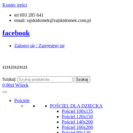
Koniec treści
tel 693 285 641
email: rajskidomek@rajskidomek.com.pl
facebook
Zaloguj się / Zarejestruj się
123123123123
Szukaj:
Szukaj
0,00
zł
Wózek
Pościele
POŚCIEL DLA DZIECKA
Pościel 100x135
Pościel 120x150
Pościel 140x200
Pościel 160x200
Pościel 90x120