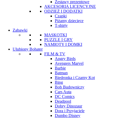
Zestawy prezentowe
AKCESORIA LICENCYJNE
ODZIEŻ I DODATKI
Czapki
Piżamy dziecięce
T-shirty
Zabawki
MASKOTKI
PUZZLE I GRY
NAMIOTY I DOMKI
Ulubiony Bohater
FILM & TV
Angry Birds
Avengers Marvel
Barbie
Batman
Biedronka i Czarny Kot
Bing
Bob Budowniczy
Cars Auta
DC Comics
Deadpool
Dobry Dinozaur
Dora i Przyjaciele
Dumbo Disney