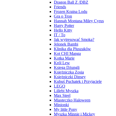
Dragon Ball Z /DBZ
Friends
Frozen Kraina Lodu
Gra o Tron
Hannah Montana Miley Cyrus
Harry Potter
Hello Kitty
IT / To
Jak wytresować Smoka?
Jelonek Bambi
Klinika dla Pluszaków
Kot CHI Manga
Kotka Marie
Król Lew
Księga Dżungli
Księżniczka Zosia
Księżniczki Dinsey
Kubuś Puchatek i Przyjaciele
LEGO
Lillebi Myszka
Max Steel
Miasteczko Haloween
Minionki
My little Pony
Myszka Minnie i Mickey