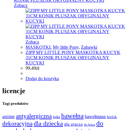
Zobacz
Zobacz
MASKOTKI
,
My little Pony
,
Zabawki
ZIPP MY LITTLE PONY MASKOTKA KUCYK
31CM KONIK PLUSZAK ORYGINALNY
KUCYKI
99,49
zł
Dodaj do koszyka
licencje
Tagi produktów
bawełna
antyalergiczna
anime
bawełniana
bajka
brelok
do
dla dziecka
dekoracyjna
dla gracza
do biura