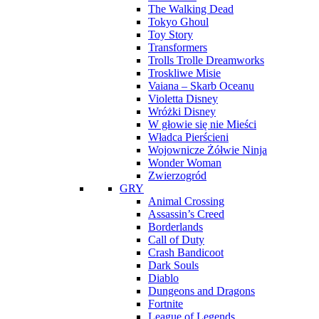
The Walking Dead
Tokyo Ghoul
Toy Story
Transformers
Trolls Trolle Dreamworks
Troskliwe Misie
Vaiana – Skarb Oceanu
Violetta Disney
Wróżki Disney
W głowie się nie Mieści
Władca Pierścieni
Wojownicze Żółwie Ninja
Wonder Woman
Zwierzogród
GRY
Animal Crossing
Assassin’s Creed
Borderlands
Call of Duty
Crash Bandicoot
Dark Souls
Diablo
Dungeons and Dragons
Fortnite
League of Legends