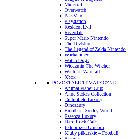
Minecraft
Overwatch
Pac-Man
Playstation
Resident Evil
Riverdale
Super Mario Nintendo
The Division
The Legend of Zelda Nintendo
Warhammer
Watch Dogs
Wiedźmin The Witcher
World of Warcraft
Xbox
POZOSTAŁE TEMATYCZNE
Animal Planet Club
Anne Stokes Collection
Cottonfield Luxury
Dinozaury
Emotikon Smiley World
Essenza Luxury
Hard Rock Cafe
Jednorożec Unicorn
Kluby piłkarskie – Football
Kosmos