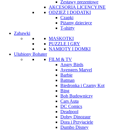
Zestawy prezentowe
AKCESORIA LICENCYJNE
ODZIEŻ I DODATKI
Czapki
Piżamy dziecięce
T-shirty
Zabawki
MASKOTKI
PUZZLE I GRY
NAMIOTY I DOMKI
Ulubiony Bohater
FILM & TV
Angry Birds
Avengers Marvel
Barbie
Batman
Biedronka i Czarny Kot
Bing
Bob Budowniczy
Cars Auta
DC Comics
Deadpool
Dobry Dinozaur
Dora i Przyjaciele
Dumbo Disney