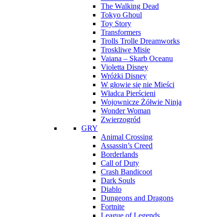
The Walking Dead
Tokyo Ghoul
Toy Story
Transformers
Trolls Trolle Dreamworks
Troskliwe Misie
Vaiana – Skarb Oceanu
Violetta Disney
Wróżki Disney
W głowie się nie Mieści
Władca Pierścieni
Wojownicze Żółwie Ninja
Wonder Woman
Zwierzogród
GRY
Animal Crossing
Assassin’s Creed
Borderlands
Call of Duty
Crash Bandicoot
Dark Souls
Diablo
Dungeons and Dragons
Fortnite
League of Legends