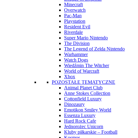
Minecraft
Overwatch
Pac-Man
Playstation
Resident Evil
Riverdale
Super Mario Nintendo
The Division
The Legend of Zelda Nintendo
Warhammer
Watch Dogs
Wiedźmin The Witcher
World of Warcraft
Xbox
POZOSTAŁE TEMATYCZNE
Animal Planet Club
Anne Stokes Collection
Cottonfield Luxury
Dinozaury
Emotikon Smiley World
Essenza Luxury
Hard Rock Cafe
Jednorożec Unicorn
Kluby piłkarskie – Football
Kosmos