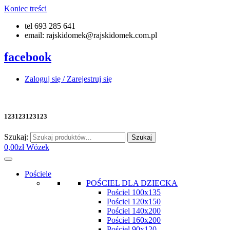
Koniec treści
tel 693 285 641
email: rajskidomek@rajskidomek.com.pl
facebook
Zaloguj się / Zarejestruj się
123123123123
Szukaj:
Szukaj
0,00
zł
Wózek
Pościele
POŚCIEL DLA DZIECKA
Pościel 100x135
Pościel 120x150
Pościel 140x200
Pościel 160x200
Pościel 90x120