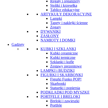
Regały i organizery
Stoliki i krzesełka
Tablice edukacyjne
ARTYKUŁY DEKORACYJNE
Lampki
Tapety i naklejki ścienne
Zegary
DYWANIKI
ZASŁONY
NAMIOTY I DOMKI
Gadżety
KUBKI I SZKLANKI
Kubki ceramiczne
Kubki termiczne
Szklanki i kufle
Zestawy prezentowe
LAMPKI i BUDZIKI
FIGURKI I SKARBONKI
Figurki Funko POP!
Skarbonki
Statuetki i popiersia
PODKŁADKI POD MYSZKĘ
PORTFELE I BRELOKI
Breloki i zawieszki
Portfele