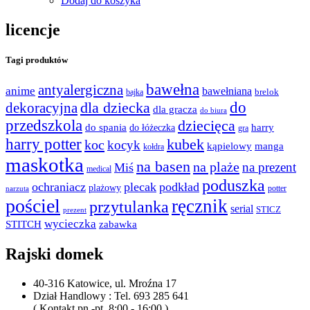
Dodaj do koszyka
licencje
Tagi produktów
bawełna
antyalergiczna
anime
bawełniana
bajka
brelok
do
dla dziecka
dekoracyjna
dla gracza
do biura
przedszkola
dziecięca
do spania
harry
do łóżeczka
gra
harry potter
kubek
koc
kocyk
kąpielowy
manga
kołdra
maskotka
na basen
na plaże
na prezent
Miś
medical
poduszka
ochraniacz
plecak
podkład
plażowy
potter
narzuta
pościel
ręcznik
przytulanka
serial
STICZ
prezent
wycieczka
STITCH
zabawka
Rajski domek
40-316 Katowice, ul. Mroźna 17
Dział Handlowy : Tel. 693 285 641
( Kontakt pn.-pt. 8:00 - 16:00 )