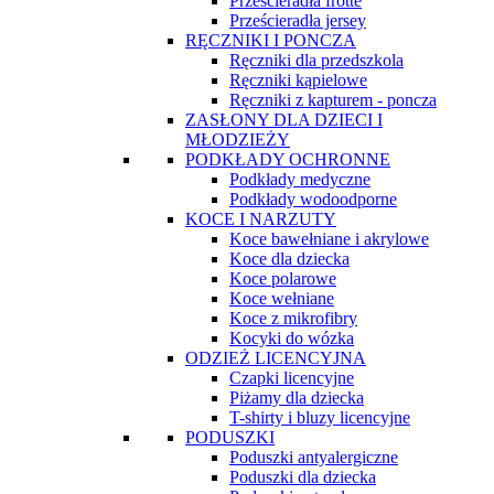
Prześcieradła frotte
Prześcieradła jersey
RĘCZNIKI I PONCZA
Ręczniki dla przedszkola
Ręczniki kąpielowe
Ręczniki z kapturem - poncza
ZASŁONY DLA DZIECI I
MŁODZIEŻY
PODKŁADY OCHRONNE
Podkłady medyczne
Podkłady wodoodporne
KOCE I NARZUTY
Koce bawełniane i akrylowe
Koce dla dziecka
Koce polarowe
Koce wełniane
Koce z mikrofibry
Kocyki do wózka
ODZIEŻ LICENCYJNA
Czapki licencyjne
Piżamy dla dziecka
T-shirty i bluzy licencyjne
PODUSZKI
Poduszki antyalergiczne
Poduszki dla dziecka