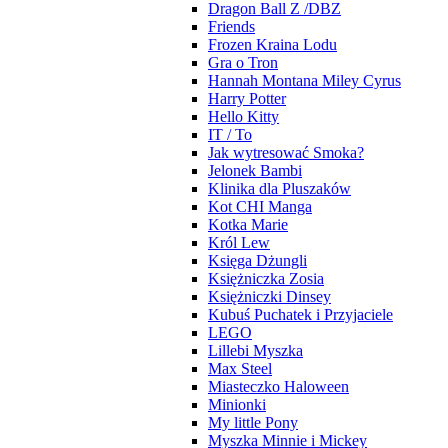
Dragon Ball Z /DBZ
Friends
Frozen Kraina Lodu
Gra o Tron
Hannah Montana Miley Cyrus
Harry Potter
Hello Kitty
IT / To
Jak wytresować Smoka?
Jelonek Bambi
Klinika dla Pluszaków
Kot CHI Manga
Kotka Marie
Król Lew
Księga Dżungli
Księżniczka Zosia
Księżniczki Dinsey
Kubuś Puchatek i Przyjaciele
LEGO
Lillebi Myszka
Max Steel
Miasteczko Haloween
Minionki
My little Pony
Myszka Minnie i Mickey