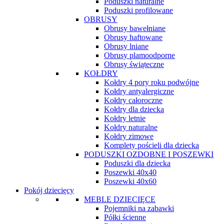
Poduszki naturalne
Poduszki profilowane
OBRUSY
Obrusy bawełniane
Obrusy haftowane
Obrusy lniane
Obrusy plamoodporne
Obrusy świąteczne
KOŁDRY
Kołdry 4 pory roku podwójne
Kołdry antyalergiczne
Kołdry całoroczne
Kołdry dla dziecka
Kołdry letnie
Kołdry naturalne
Kołdry zimowe
Komplety pościeli dla dziecka
PODUSZKI OZDOBNE I POSZEWKI
Poduszki dla dziecka
Poszewki 40x40
Poszewki 40x60
Pokój dziecięcy
MEBLE DZIECIĘCE
Pojemniki na zabawki
Półki ścienne