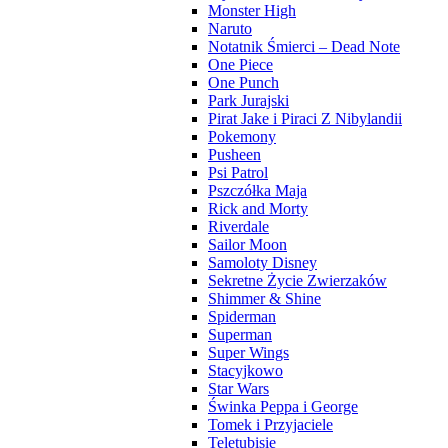
Monster High
Naruto
Notatnik Śmierci – Dead Note
One Piece
One Punch
Park Jurajski
Pirat Jake i Piraci Z Nibylandii
Pokemony
Pusheen
Psi Patrol
Pszczółka Maja
Rick and Morty
Riverdale
Sailor Moon
Samoloty Disney
Sekretne Życie Zwierzaków
Shimmer & Shine
Spiderman
Superman
Super Wings
Stacyjkowo
Star Wars
Świnka Peppa i George
Tomek i Przyjaciele
Teletubisie