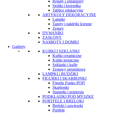
Regały i organizery
Stoliki i krzesełka
Tablice edukacyjne
ARTYKUŁY DEKORACYJNE
Lampki
Tapety i naklejki ścienne
Zegary
DYWANIKI
ZASŁONY
NAMIOTY I DOMKI
Gadżety
KUBKI I SZKLANKI
Kubki ceramiczne
Kubki termiczne
Szklanki i kufle
Zestawy prezentowe
LAMPKI i BUDZIKI
FIGURKI I SKARBONKI
Figurki Funko POP!
Skarbonki
Statuetki i popiersia
PODKŁADKI POD MYSZKĘ
PORTFELE I BRELOKI
Breloki i zawieszki
Portfele