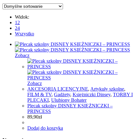
Widok:
12
24
Wszystko
Zobacz
Zobacz
AKCESORIA LICENCYJNE
,
Artykuły szkolne
,
FILM & TV
,
Gadżety
,
Księżniczki Dinsey
,
TORBY I
PLECAKI
,
Ulubiony Bohater
Plecak szkolny DISNEY KSIĘŻNICZKI –
PRINCESS
89,90
zł
Dodaj do koszyka