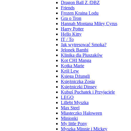
Dragon Ball Z /DBZ
Friends
Frozen Kraina Lodu
Gra o Tron
Hannah Montana Miley Cyrus
Harry Potter
Hello Kitty
IT / To
Jak wytresować Smoka?
Jelonek Bambi
Klinika dla Pluszaków
Kot CHI Manga
Kotka Marie
Król Lew
Księga Dżungli
Księżniczka Zosia
Księżniczki Dinsey
Kubuś Puchatek i Przyjaciele
LEGO
Lillebi Myszka
Max Steel
Miasteczko Haloween
Minionki
My little Pony
Myszka Minnie i Mickey