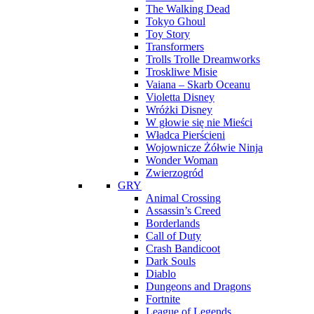
The Walking Dead
Tokyo Ghoul
Toy Story
Transformers
Trolls Trolle Dreamworks
Troskliwe Misie
Vaiana – Skarb Oceanu
Violetta Disney
Wróżki Disney
W głowie się nie Mieści
Władca Pierścieni
Wojownicze Żółwie Ninja
Wonder Woman
Zwierzogród
GRY
Animal Crossing
Assassin’s Creed
Borderlands
Call of Duty
Crash Bandicoot
Dark Souls
Diablo
Dungeons and Dragons
Fortnite
League of Legends