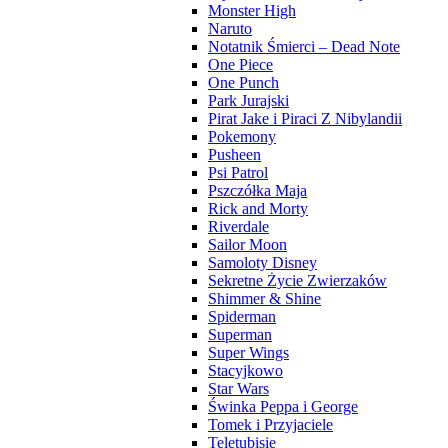
Monster High
Naruto
Notatnik Śmierci – Dead Note
One Piece
One Punch
Park Jurajski
Pirat Jake i Piraci Z Nibylandii
Pokemony
Pusheen
Psi Patrol
Pszczółka Maja
Rick and Morty
Riverdale
Sailor Moon
Samoloty Disney
Sekretne Życie Zwierzaków
Shimmer & Shine
Spiderman
Superman
Super Wings
Stacyjkowo
Star Wars
Świnka Peppa i George
Tomek i Przyjaciele
Teletubisie