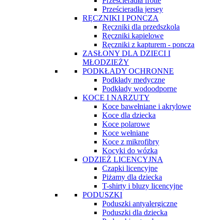
Prześcieradła frotte
Prześcieradła jersey
RĘCZNIKI I PONCZA
Ręczniki dla przedszkola
Ręczniki kąpielowe
Ręczniki z kapturem - poncza
ZASŁONY DLA DZIECI I
MŁODZIEŻY
PODKŁADY OCHRONNE
Podkłady medyczne
Podkłady wodoodporne
KOCE I NARZUTY
Koce bawełniane i akrylowe
Koce dla dziecka
Koce polarowe
Koce wełniane
Koce z mikrofibry
Kocyki do wózka
ODZIEŻ LICENCYJNA
Czapki licencyjne
Piżamy dla dziecka
T-shirty i bluzy licencyjne
PODUSZKI
Poduszki antyalergiczne
Poduszki dla dziecka