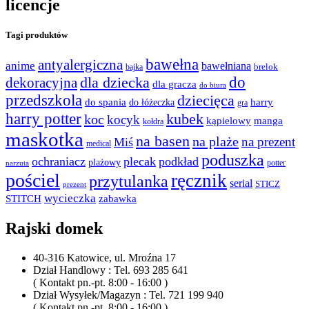
licencje
Tagi produktów
bawełna
antyalergiczna
anime
bawełniana
bajka
brelok
do
dla dziecka
dekoracyjna
dla gracza
do biura
przedszkola
dziecięca
do spania
harry
do łóżeczka
gra
harry potter
kubek
koc
kocyk
kąpielowy
manga
kołdra
maskotka
na basen
na plaże
na prezent
Miś
medical
poduszka
ochraniacz
plecak
podkład
plażowy
potter
narzuta
pościel
ręcznik
przytulanka
serial
STICZ
prezent
wycieczka
STITCH
zabawka
Rajski domek
40-316 Katowice, ul. Mroźna 17
Dział Handlowy : Tel. 693 285 641
( Kontakt pn.-pt. 8:00 - 16:00 )
Dział Wysyłek/Magazyn : Tel. 721 199 940
( Kontakt pn.-pt. 8:00 - 16:00 )