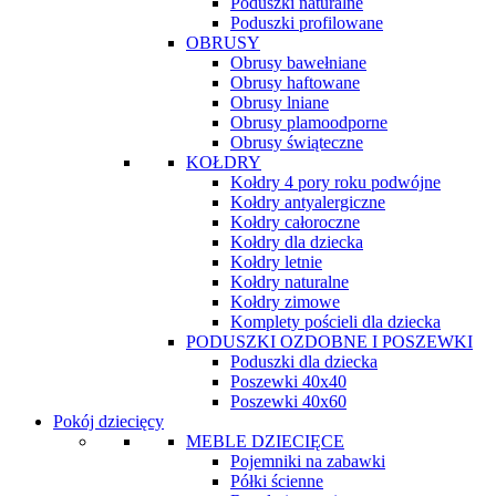
Poduszki naturalne
Poduszki profilowane
OBRUSY
Obrusy bawełniane
Obrusy haftowane
Obrusy lniane
Obrusy plamoodporne
Obrusy świąteczne
KOŁDRY
Kołdry 4 pory roku podwójne
Kołdry antyalergiczne
Kołdry całoroczne
Kołdry dla dziecka
Kołdry letnie
Kołdry naturalne
Kołdry zimowe
Komplety pościeli dla dziecka
PODUSZKI OZDOBNE I POSZEWKI
Poduszki dla dziecka
Poszewki 40x40
Poszewki 40x60
Pokój dziecięcy
MEBLE DZIECIĘCE
Pojemniki na zabawki
Półki ścienne