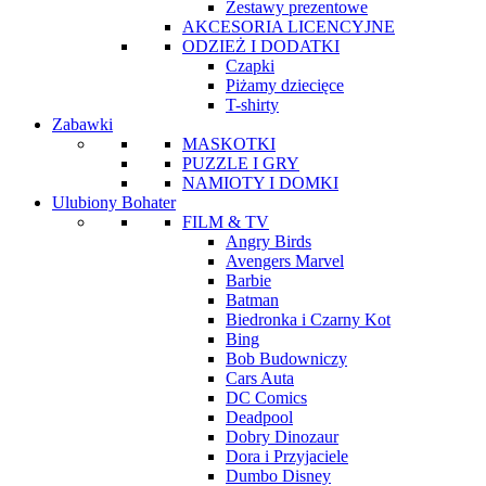
Zestawy prezentowe
AKCESORIA LICENCYJNE
ODZIEŻ I DODATKI
Czapki
Piżamy dziecięce
T-shirty
Zabawki
MASKOTKI
PUZZLE I GRY
NAMIOTY I DOMKI
Ulubiony Bohater
FILM & TV
Angry Birds
Avengers Marvel
Barbie
Batman
Biedronka i Czarny Kot
Bing
Bob Budowniczy
Cars Auta
DC Comics
Deadpool
Dobry Dinozaur
Dora i Przyjaciele
Dumbo Disney