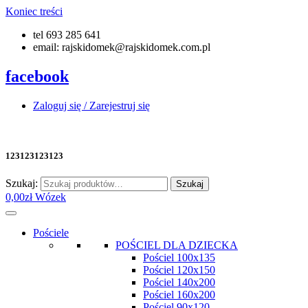
Koniec treści
tel 693 285 641
email: rajskidomek@rajskidomek.com.pl
facebook
Zaloguj się / Zarejestruj się
123123123123
Szukaj:
Szukaj
0,00
zł
Wózek
Pościele
POŚCIEL DLA DZIECKA
Pościel 100x135
Pościel 120x150
Pościel 140x200
Pościel 160x200
Pościel 90x120