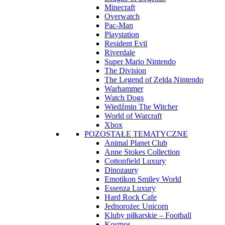
Minecraft
Overwatch
Pac-Man
Playstation
Resident Evil
Riverdale
Super Mario Nintendo
The Division
The Legend of Zelda Nintendo
Warhammer
Watch Dogs
Wiedźmin The Witcher
World of Warcraft
Xbox
POZOSTAŁE TEMATYCZNE
Animal Planet Club
Anne Stokes Collection
Cottonfield Luxury
Dinozaury
Emotikon Smiley World
Essenza Luxury
Hard Rock Cafe
Jednorożec Unicorn
Kluby piłkarskie – Football
Kosmos