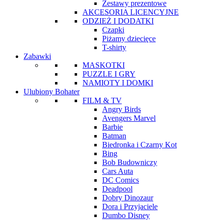
Zestawy prezentowe
AKCESORIA LICENCYJNE
ODZIEŻ I DODATKI
Czapki
Piżamy dziecięce
T-shirty
Zabawki
MASKOTKI
PUZZLE I GRY
NAMIOTY I DOMKI
Ulubiony Bohater
FILM & TV
Angry Birds
Avengers Marvel
Barbie
Batman
Biedronka i Czarny Kot
Bing
Bob Budowniczy
Cars Auta
DC Comics
Deadpool
Dobry Dinozaur
Dora i Przyjaciele
Dumbo Disney