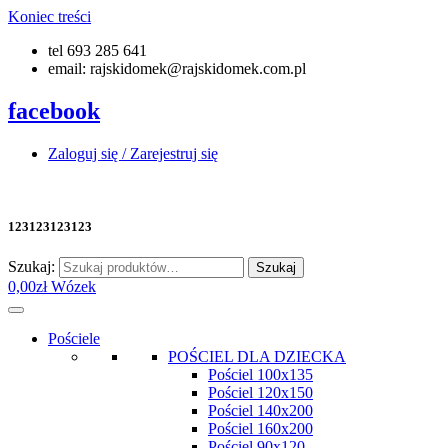
Koniec treści
tel 693 285 641
email: rajskidomek@rajskidomek.com.pl
facebook
Zaloguj się / Zarejestruj się
123123123123
Szukaj:
Szukaj
0,00
zł
Wózek
Pościele
POŚCIEL DLA DZIECKA
Pościel 100x135
Pościel 120x150
Pościel 140x200
Pościel 160x200
Pościel 90x120