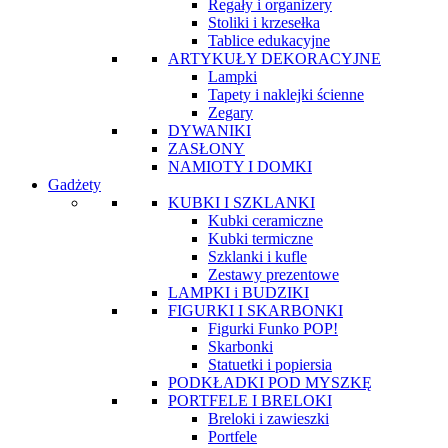
Regały i organizery
Stoliki i krzesełka
Tablice edukacyjne
ARTYKUŁY DEKORACYJNE
Lampki
Tapety i naklejki ścienne
Zegary
DYWANIKI
ZASŁONY
NAMIOTY I DOMKI
Gadżety
KUBKI I SZKLANKI
Kubki ceramiczne
Kubki termiczne
Szklanki i kufle
Zestawy prezentowe
LAMPKI i BUDZIKI
FIGURKI I SKARBONKI
Figurki Funko POP!
Skarbonki
Statuetki i popiersia
PODKŁADKI POD MYSZKĘ
PORTFELE I BRELOKI
Breloki i zawieszki
Portfele