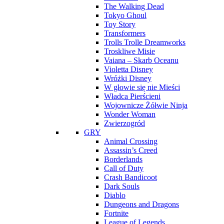
The Walking Dead
Tokyo Ghoul
Toy Story
Transformers
Trolls Trolle Dreamworks
Troskliwe Misie
Vaiana – Skarb Oceanu
Violetta Disney
Wróżki Disney
W głowie się nie Mieści
Władca Pierścieni
Wojownicze Żółwie Ninja
Wonder Woman
Zwierzogród
GRY
Animal Crossing
Assassin’s Creed
Borderlands
Call of Duty
Crash Bandicoot
Dark Souls
Diablo
Dungeons and Dragons
Fortnite
League of Legends