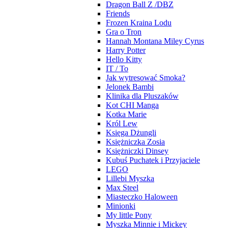
Dragon Ball Z /DBZ
Friends
Frozen Kraina Lodu
Gra o Tron
Hannah Montana Miley Cyrus
Harry Potter
Hello Kitty
IT / To
Jak wytresować Smoka?
Jelonek Bambi
Klinika dla Pluszaków
Kot CHI Manga
Kotka Marie
Król Lew
Księga Dżungli
Księżniczka Zosia
Księżniczki Dinsey
Kubuś Puchatek i Przyjaciele
LEGO
Lillebi Myszka
Max Steel
Miasteczko Haloween
Minionki
My little Pony
Myszka Minnie i Mickey