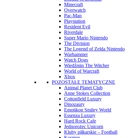
Minecraft
Overwatch
Pac-Man
Playstation
Resident Evil
Riverdale
Super Mario Nintendo
The Division
The Legend of Zelda Nintendo
Warhammer
Watch Dogs
Wiedźmin The Witcher
World of Warcraft
Xbox
POZOSTAŁE TEMATYCZNE
Animal Planet Club
Anne Stokes Collection
Cottonfield Luxury
Dinozaury
Emotikon Smiley World
Essenza Luxury
Hard Rock Cafe
Jednorożec Unicorn
Kluby piłkarskie – Football
Kosmos