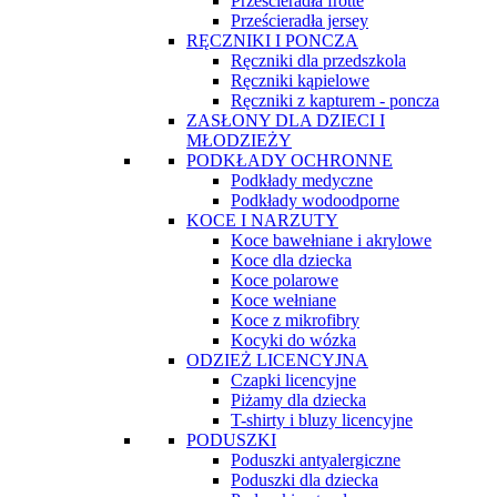
Prześcieradła frotte
Prześcieradła jersey
RĘCZNIKI I PONCZA
Ręczniki dla przedszkola
Ręczniki kąpielowe
Ręczniki z kapturem - poncza
ZASŁONY DLA DZIECI I
MŁODZIEŻY
PODKŁADY OCHRONNE
Podkłady medyczne
Podkłady wodoodporne
KOCE I NARZUTY
Koce bawełniane i akrylowe
Koce dla dziecka
Koce polarowe
Koce wełniane
Koce z mikrofibry
Kocyki do wózka
ODZIEŻ LICENCYJNA
Czapki licencyjne
Piżamy dla dziecka
T-shirty i bluzy licencyjne
PODUSZKI
Poduszki antyalergiczne
Poduszki dla dziecka