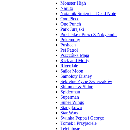
Monster High
Naruto
Notatnik Śmierci – Dead Note
One Piece
One Punch
Park Jurajski
Pirat Jake i Piraci Z Nibylandii
Pokemony
Pusheen
Psi Patrol
Pszczółka Maja
Rick and Morty
Riverdale
Sailor Moon
Samoloty Disney
Sekretne Życie Zwierzaków
Shimmer & Shine
Spiderman
Superman
Super Wings
Stacyjkowo
Star Wars
Świnka Peppa i George
Tomek i Przyjaciele
Teletubisie