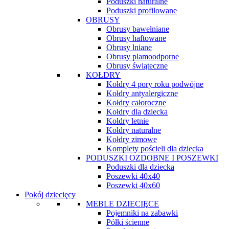
Poduszki naturalne
Poduszki profilowane
OBRUSY
Obrusy bawełniane
Obrusy haftowane
Obrusy lniane
Obrusy plamoodporne
Obrusy świąteczne
KOŁDRY
Kołdry 4 pory roku podwójne
Kołdry antyalergiczne
Kołdry całoroczne
Kołdry dla dziecka
Kołdry letnie
Kołdry naturalne
Kołdry zimowe
Komplety pościeli dla dziecka
PODUSZKI OZDOBNE I POSZEWKI
Poduszki dla dziecka
Poszewki 40x40
Poszewki 40x60
Pokój dziecięcy
MEBLE DZIECIĘCE
Pojemniki na zabawki
Półki ścienne