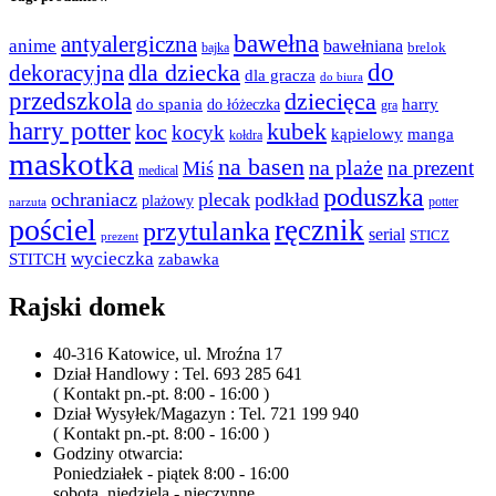
bawełna
antyalergiczna
anime
bawełniana
bajka
brelok
do
dla dziecka
dekoracyjna
dla gracza
do biura
przedszkola
dziecięca
do spania
harry
do łóżeczka
gra
harry potter
kubek
koc
kocyk
kąpielowy
manga
kołdra
maskotka
na basen
na plaże
na prezent
Miś
medical
poduszka
ochraniacz
plecak
podkład
plażowy
potter
narzuta
pościel
ręcznik
przytulanka
serial
STICZ
prezent
wycieczka
STITCH
zabawka
Rajski domek
40-316 Katowice, ul. Mroźna 17
Dział Handlowy : Tel. 693 285 641
( Kontakt pn.-pt. 8:00 - 16:00 )
Dział Wysyłek/Magazyn : Tel. 721 199 940
( Kontakt pn.-pt. 8:00 - 16:00 )
Godziny otwarcia:
Poniedziałek - piątek 8:00 - 16:00
sobota, niedziela - nieczynne