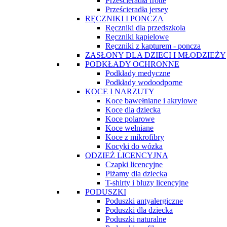
Prześcieradła frotte
Prześcieradła jersey
RĘCZNIKI I PONCZA
Ręczniki dla przedszkola
Ręczniki kąpielowe
Ręczniki z kapturem - poncza
ZASŁONY DLA DZIECI I MŁODZIEŻY
PODKŁADY OCHRONNE
Podkłady medyczne
Podkłady wodoodporne
KOCE I NARZUTY
Koce bawełniane i akrylowe
Koce dla dziecka
Koce polarowe
Koce wełniane
Koce z mikrofibry
Kocyki do wózka
ODZIEŻ LICENCYJNA
Czapki licencyjne
Piżamy dla dziecka
T-shirty i bluzy licencyjne
PODUSZKI
Poduszki antyalergiczne
Poduszki dla dziecka
Poduszki naturalne