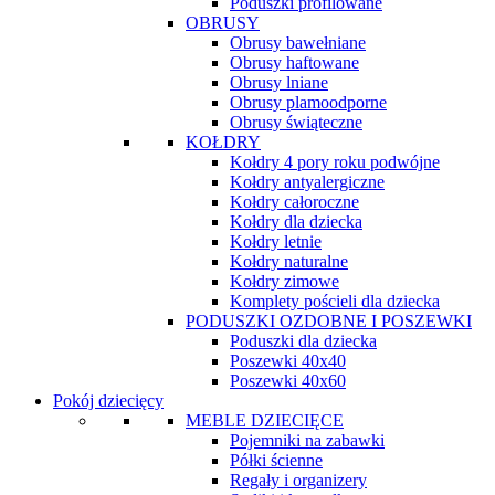
Poduszki profilowane
OBRUSY
Obrusy bawełniane
Obrusy haftowane
Obrusy lniane
Obrusy plamoodporne
Obrusy świąteczne
KOŁDRY
Kołdry 4 pory roku podwójne
Kołdry antyalergiczne
Kołdry całoroczne
Kołdry dla dziecka
Kołdry letnie
Kołdry naturalne
Kołdry zimowe
Komplety pościeli dla dziecka
PODUSZKI OZDOBNE I POSZEWKI
Poduszki dla dziecka
Poszewki 40x40
Poszewki 40x60
Pokój dziecięcy
MEBLE DZIECIĘCE
Pojemniki na zabawki
Półki ścienne
Regały i organizery