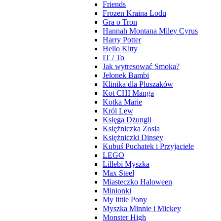
Friends
Frozen Kraina Lodu
Gra o Tron
Hannah Montana Miley Cyrus
Harry Potter
Hello Kitty
IT / To
Jak wytresować Smoka?
Jelonek Bambi
Klinika dla Pluszaków
Kot CHI Manga
Kotka Marie
Król Lew
Księga Dżungli
Księżniczka Zosia
Księżniczki Dinsey
Kubuś Puchatek i Przyjaciele
LEGO
Lillebi Myszka
Max Steel
Miasteczko Haloween
Minionki
My little Pony
Myszka Minnie i Mickey
Monster High