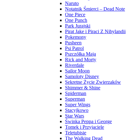
Naruto
Notatnik Śmierci – Dead Note
One Piece
One Punch
Park Jurajski
Pirat Jake i Piraci Z Nibylandii
Pokemony
Pusheen
Psi Patrol
Pszczółka Maja
Rick and Morty
Riverdale
Sailor Moon
Samoloty Disney
Sekretne Życie Zwierzaków
Shimmer & Shine
Spiderman
Superman
Super Wings
Stacyjkowo
Star Wars
Świnka Peppa i George
Tomek i Przyjaciele
Teletubisie
The Walking Dead