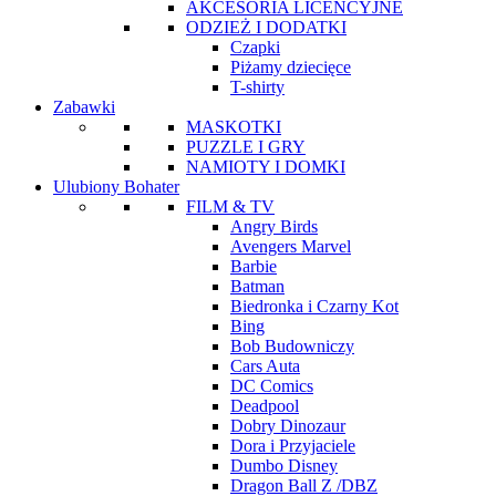
AKCESORIA LICENCYJNE
ODZIEŻ I DODATKI
Czapki
Piżamy dziecięce
T-shirty
Zabawki
MASKOTKI
PUZZLE I GRY
NAMIOTY I DOMKI
Ulubiony Bohater
FILM & TV
Angry Birds
Avengers Marvel
Barbie
Batman
Biedronka i Czarny Kot
Bing
Bob Budowniczy
Cars Auta
DC Comics
Deadpool
Dobry Dinozaur
Dora i Przyjaciele
Dumbo Disney
Dragon Ball Z /DBZ