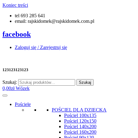
Koniec treści
tel 693 285 641
email: rajskidomek@rajskidomek.com.pl
facebook
Zaloguj się / Zarejestruj się
123123123123
Szukaj:
Szukaj
0,00
zł
Wózek
Pościele
POŚCIEL DLA DZIECKA
Pościel 100x135
Pościel 120x150
Pościel 140x200
Pościel 160x200
Pościel 90x120