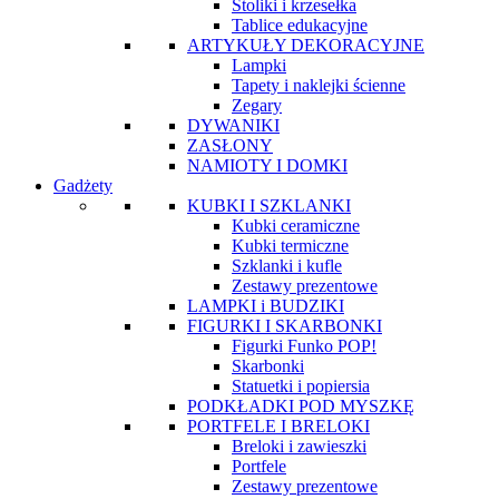
Stoliki i krzesełka
Tablice edukacyjne
ARTYKUŁY DEKORACYJNE
Lampki
Tapety i naklejki ścienne
Zegary
DYWANIKI
ZASŁONY
NAMIOTY I DOMKI
Gadżety
KUBKI I SZKLANKI
Kubki ceramiczne
Kubki termiczne
Szklanki i kufle
Zestawy prezentowe
LAMPKI i BUDZIKI
FIGURKI I SKARBONKI
Figurki Funko POP!
Skarbonki
Statuetki i popiersia
PODKŁADKI POD MYSZKĘ
PORTFELE I BRELOKI
Breloki i zawieszki
Portfele
Zestawy prezentowe