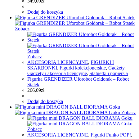
349,00
zł
Dodaj do koszyka
Zobacz
Zobacz
AKCESORIA LICENCYJNE
,
FIGURKI I
SKARBONKI
,
Figurki kolekcjonerskie
,
Gadżety
,
Gadżety i akcesoria licencyjne
,
Statuetki i popiersia
Figurka GRENDIZER Uforobot Goldorak – Robot
Statek
266,09
zł
Dodaj do koszyka
Zobacz
Zobacz
AKCESORIA LICENCYJNE
,
Figurki Funko POP!
,