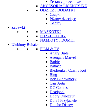
Zestawy prezentowe
AKCESORIA LICENCYJNE
ODZIEŻ I DODATKI
Czapki
Piżamy dziecięce
T-shirty
Zabawki
MASKOTKI
PUZZLE I GRY
NAMIOTY I DOMKI
Ulubiony Bohater
FILM & TV
Angry Birds
Avengers Marvel
Barbie
Batman
Biedronka i Czarny Kot
Bing
Bob Budowniczy
Cars Auta
DC Comics
Deadpool
Dobry Dinozaur
Dora i Przyjaciele
Dumbo Disney