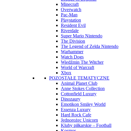
Minecraft
Overwatch
Pac-Man
Playstation
Resident Evil
Riverdale
Super Mario Nintendo
The Division
The Legend of Zelda Nintendo
Warhammer
Watch Dogs
Wiedźmin The Witcher
World of Warcraft
Xbox
POZOSTAŁE TEMATYCZNE
Animal Planet Club
Anne Stokes Collection
Cottonfield Luxury
Dinozaury
Emotikon Smiley World
Essenza Luxury
Hard Rock Cafe
Jednorożec Unicorn
Kluby piłkarskie – Football
Kosmos