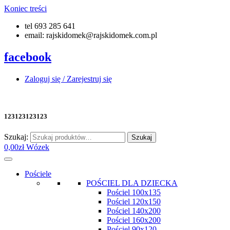
Koniec treści
tel 693 285 641
email: rajskidomek@rajskidomek.com.pl
facebook
Zaloguj się / Zarejestruj się
123123123123
Szukaj:
Szukaj
0,00
zł
Wózek
Pościele
POŚCIEL DLA DZIECKA
Pościel 100x135
Pościel 120x150
Pościel 140x200
Pościel 160x200
Pościel 90x120