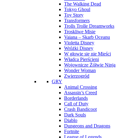
The Walking Dead
Tokyo Ghoul
Toy Story
Transformers
Trolls Trolle Dreamworks
Troskliwe Misie
Vaiana – Skarb Oceanu
Violetta Disney
Wróżki Disney
W głowie się nie Mieści
Władca Pierścieni
Wojownicze Żółwie Ninja
Wonder Woman
Zwierzogród
GRY
Animal Crossing
Assassin’s Creed
Borderlands
Call of Duty
Crash Bandicoot
Dark Souls
Diablo
Dungeons and Dragons
Fortnite
League of Legends