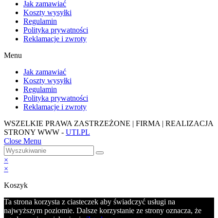
Jak zamawiać
Koszty wysyłki
Regulamin
Polityka prywatności
Reklamacje i zwroty
Menu
Jak zamawiać
Koszty wysyłki
Regulamin
Polityka prywatności
Reklamacje i zwroty
WSZELKIE PRAWA ZASTRZEŻONE | FIRMA | REALIZACJA
STRONY WWW -
UTI.PL
Close Menu
×
×
Koszyk
Ta strona korzysta z ciasteczek aby świadczyć usługi na
najwyższym poziomie. Dalsze korzystanie ze strony oznacza, że