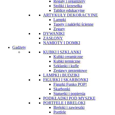
Regały i organizery
Stoliki i krzesełka
Tablice edukacyjne
ARTYKUŁY DEKORACYJNE
Lampki
Tapety i naklejki ścienne
Zegary
DYWANIKI
ZASŁONY
NAMIOTY I DOMKI
Gadżety
KUBKI I SZKLANKI
Kubki ceramiczne
Kubki termiczne
Szklanki i kufle
Zestawy prezentowe
LAMPKI i BUDZIKI
FIGURKI I SKARBONKI
Figurki Funko POP!
Skarbonki
Statuetki i popiersia
PODKŁADKI POD MYSZKĘ
PORTFELE I BRELOKI
Breloki i zawieszki
Portfele