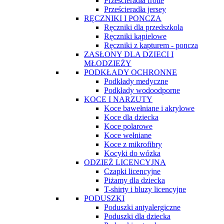
Prześcieradła frotte
Prześcieradła jersey
RĘCZNIKI I PONCZA
Ręczniki dla przedszkola
Ręczniki kąpielowe
Ręczniki z kapturem - poncza
ZASŁONY DLA DZIECI I
MŁODZIEŻY
PODKŁADY OCHRONNE
Podkłady medyczne
Podkłady wodoodporne
KOCE I NARZUTY
Koce bawełniane i akrylowe
Koce dla dziecka
Koce polarowe
Koce wełniane
Koce z mikrofibry
Kocyki do wózka
ODZIEŻ LICENCYJNA
Czapki licencyjne
Piżamy dla dziecka
T-shirty i bluzy licencyjne
PODUSZKI
Poduszki antyalergiczne
Poduszki dla dziecka