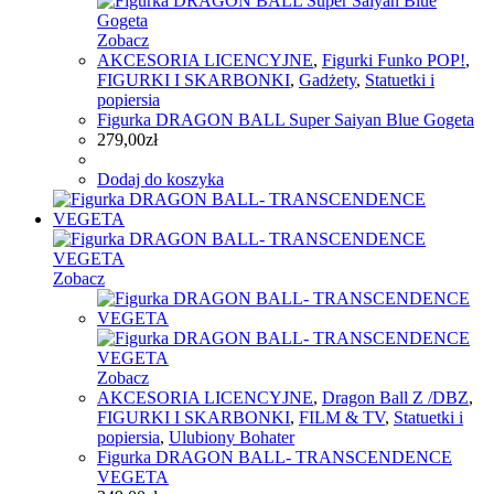
Zobacz
AKCESORIA LICENCYJNE
,
Figurki Funko POP!
,
FIGURKI I SKARBONKI
,
Gadżety
,
Statuetki i
popiersia
Figurka DRAGON BALL Super Saiyan Blue Gogeta
279,00
zł
Dodaj do koszyka
Zobacz
Zobacz
AKCESORIA LICENCYJNE
,
Dragon Ball Z /DBZ
,
FIGURKI I SKARBONKI
,
FILM & TV
,
Statuetki i
popiersia
,
Ulubiony Bohater
Figurka DRAGON BALL- TRANSCENDENCE
VEGETA