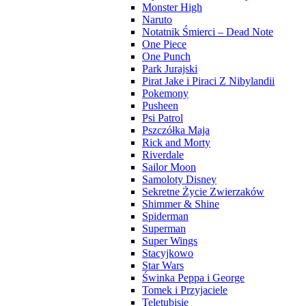
Monster High
Naruto
Notatnik Śmierci – Dead Note
One Piece
One Punch
Park Jurajski
Pirat Jake i Piraci Z Nibylandii
Pokemony
Pusheen
Psi Patrol
Pszczółka Maja
Rick and Morty
Riverdale
Sailor Moon
Samoloty Disney
Sekretne Życie Zwierzaków
Shimmer & Shine
Spiderman
Superman
Super Wings
Stacyjkowo
Star Wars
Świnka Peppa i George
Tomek i Przyjaciele
Teletubisie