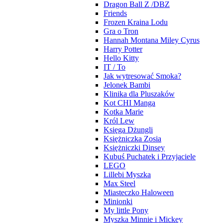
Dragon Ball Z /DBZ
Friends
Frozen Kraina Lodu
Gra o Tron
Hannah Montana Miley Cyrus
Harry Potter
Hello Kitty
IT / To
Jak wytresować Smoka?
Jelonek Bambi
Klinika dla Pluszaków
Kot CHI Manga
Kotka Marie
Król Lew
Księga Dżungli
Księżniczka Zosia
Księżniczki Dinsey
Kubuś Puchatek i Przyjaciele
LEGO
Lillebi Myszka
Max Steel
Miasteczko Haloween
Minionki
My little Pony
Myszka Minnie i Mickey