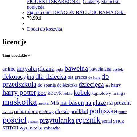
FIGURKI I SKARBONKI
,
Gadżety
,
Statuetki i
popiersia
Figurka mini DRAGON BALL DIORAMA Goku
79,90
zł
Dodaj do koszyka
licencje
Tagi produktów
bawełna
antyalergiczna
anime
bawełniana
bajka
brelok
do
dla dziecka
dekoracyjna
dla gracza
do biura
przedszkola
dziecięca
do spania
harry
do łóżeczka
gra
harry potter
kubek
koc
kocyk
kąpielowy
manga
kołdra
maskotka
na basen
na plaże
na prezent
Miś
medical
poduszka
ochraniacz
plecak
podkład
plażowy
potter
narzuta
pościel
ręcznik
przytulanka
serial
STICZ
prezent
wycieczka
STITCH
zabawka