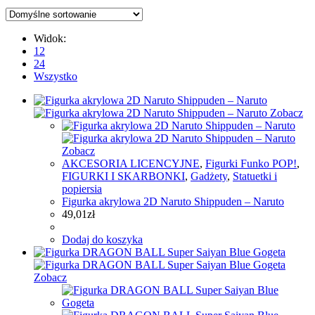
Widok:
12
24
Wszystko
Zobacz
Zobacz
AKCESORIA LICENCYJNE
,
Figurki Funko POP!
,
FIGURKI I SKARBONKI
,
Gadżety
,
Statuetki i
popiersia
Figurka akrylowa 2D Naruto Shippuden – Naruto
49,01
zł
Dodaj do koszyka
Zobacz