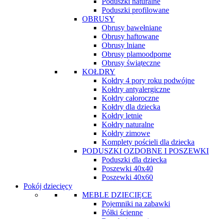
Poduszki naturalne
Poduszki profilowane
OBRUSY
Obrusy bawełniane
Obrusy haftowane
Obrusy lniane
Obrusy plamoodporne
Obrusy świąteczne
KOŁDRY
Kołdry 4 pory roku podwójne
Kołdry antyalergiczne
Kołdry całoroczne
Kołdry dla dziecka
Kołdry letnie
Kołdry naturalne
Kołdry zimowe
Komplety pościeli dla dziecka
PODUSZKI OZDOBNE I POSZEWKI
Poduszki dla dziecka
Poszewki 40x40
Poszewki 40x60
Pokój dziecięcy
MEBLE DZIECIĘCE
Pojemniki na zabawki
Półki ścienne