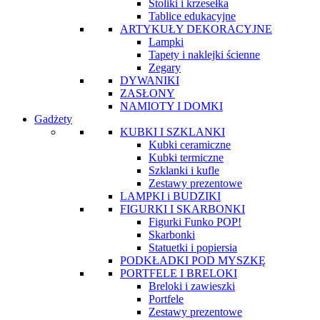
Stoliki i krzesełka
Tablice edukacyjne
ARTYKUŁY DEKORACYJNE
Lampki
Tapety i naklejki ścienne
Zegary
DYWANIKI
ZASŁONY
NAMIOTY I DOMKI
Gadżety
KUBKI I SZKLANKI
Kubki ceramiczne
Kubki termiczne
Szklanki i kufle
Zestawy prezentowe
LAMPKI i BUDZIKI
FIGURKI I SKARBONKI
Figurki Funko POP!
Skarbonki
Statuetki i popiersia
PODKŁADKI POD MYSZKĘ
PORTFELE I BRELOKI
Breloki i zawieszki
Portfele
Zestawy prezentowe