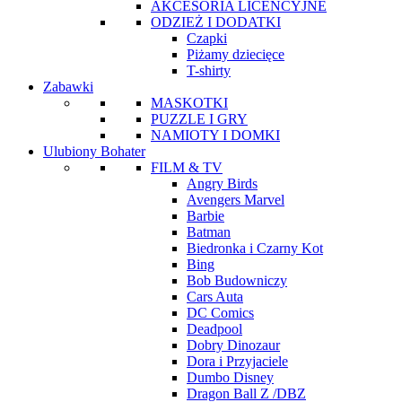
AKCESORIA LICENCYJNE
ODZIEŻ I DODATKI
Czapki
Piżamy dziecięce
T-shirty
Zabawki
MASKOTKI
PUZZLE I GRY
NAMIOTY I DOMKI
Ulubiony Bohater
FILM & TV
Angry Birds
Avengers Marvel
Barbie
Batman
Biedronka i Czarny Kot
Bing
Bob Budowniczy
Cars Auta
DC Comics
Deadpool
Dobry Dinozaur
Dora i Przyjaciele
Dumbo Disney
Dragon Ball Z /DBZ