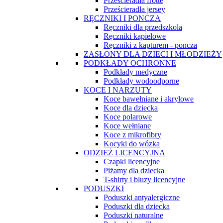
Prześcieradła frotte
Prześcieradła jersey
RĘCZNIKI I PONCZA
Ręczniki dla przedszkola
Ręczniki kąpielowe
Ręczniki z kapturem - poncza
ZASŁONY DLA DZIECI I MŁODZIEŻY
PODKŁADY OCHRONNE
Podkłady medyczne
Podkłady wodoodporne
KOCE I NARZUTY
Koce bawełniane i akrylowe
Koce dla dziecka
Koce polarowe
Koce wełniane
Koce z mikrofibry
Kocyki do wózka
ODZIEŻ LICENCYJNA
Czapki licencyjne
Piżamy dla dziecka
T-shirty i bluzy licencyjne
PODUSZKI
Poduszki antyalergiczne
Poduszki dla dziecka
Poduszki naturalne