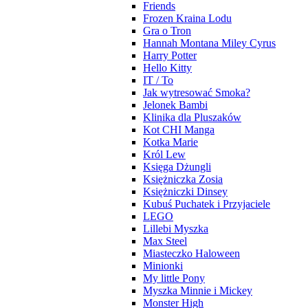
Friends
Frozen Kraina Lodu
Gra o Tron
Hannah Montana Miley Cyrus
Harry Potter
Hello Kitty
IT / To
Jak wytresować Smoka?
Jelonek Bambi
Klinika dla Pluszaków
Kot CHI Manga
Kotka Marie
Król Lew
Księga Dżungli
Księżniczka Zosia
Księżniczki Dinsey
Kubuś Puchatek i Przyjaciele
LEGO
Lillebi Myszka
Max Steel
Miasteczko Haloween
Minionki
My little Pony
Myszka Minnie i Mickey
Monster High