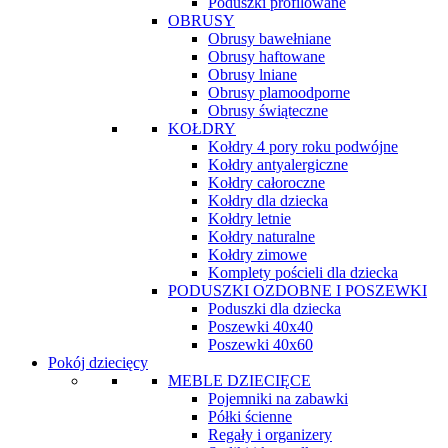
Poduszki profilowane
OBRUSY
Obrusy bawełniane
Obrusy haftowane
Obrusy lniane
Obrusy plamoodporne
Obrusy świąteczne
KOŁDRY
Kołdry 4 pory roku podwójne
Kołdry antyalergiczne
Kołdry całoroczne
Kołdry dla dziecka
Kołdry letnie
Kołdry naturalne
Kołdry zimowe
Komplety pościeli dla dziecka
PODUSZKI OZDOBNE I POSZEWKI
Poduszki dla dziecka
Poszewki 40x40
Poszewki 40x60
Pokój dziecięcy
MEBLE DZIECIĘCE
Pojemniki na zabawki
Półki ścienne
Regały i organizery