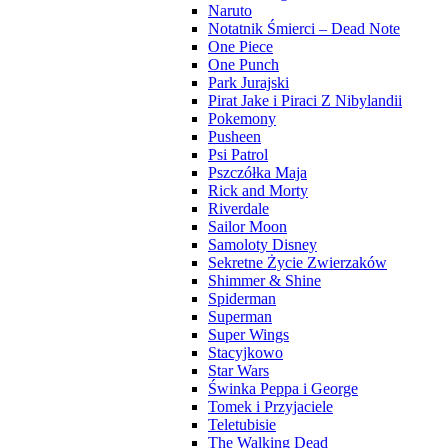
Naruto
Notatnik Śmierci – Dead Note
One Piece
One Punch
Park Jurajski
Pirat Jake i Piraci Z Nibylandii
Pokemony
Pusheen
Psi Patrol
Pszczółka Maja
Rick and Morty
Riverdale
Sailor Moon
Samoloty Disney
Sekretne Życie Zwierzaków
Shimmer & Shine
Spiderman
Superman
Super Wings
Stacyjkowo
Star Wars
Świnka Peppa i George
Tomek i Przyjaciele
Teletubisie
The Walking Dead