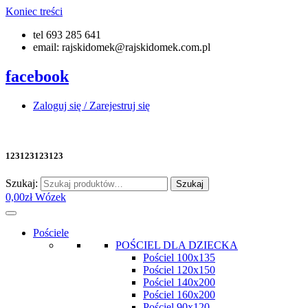
Koniec treści
tel 693 285 641
email: rajskidomek@rajskidomek.com.pl
facebook
Zaloguj się / Zarejestruj się
123123123123
Szukaj:
Szukaj
0,00
zł
Wózek
Pościele
POŚCIEL DLA DZIECKA
Pościel 100x135
Pościel 120x150
Pościel 140x200
Pościel 160x200
Pościel 90x120