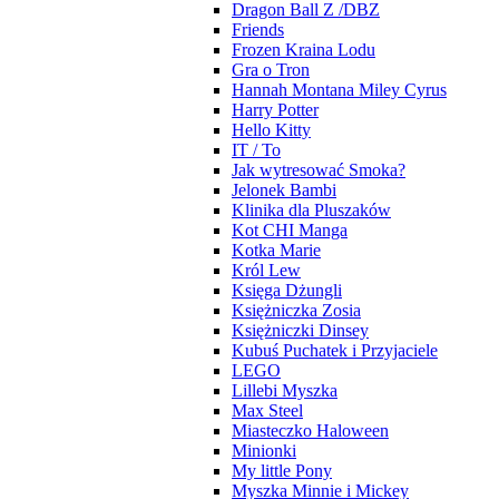
Dragon Ball Z /DBZ
Friends
Frozen Kraina Lodu
Gra o Tron
Hannah Montana Miley Cyrus
Harry Potter
Hello Kitty
IT / To
Jak wytresować Smoka?
Jelonek Bambi
Klinika dla Pluszaków
Kot CHI Manga
Kotka Marie
Król Lew
Księga Dżungli
Księżniczka Zosia
Księżniczki Dinsey
Kubuś Puchatek i Przyjaciele
LEGO
Lillebi Myszka
Max Steel
Miasteczko Haloween
Minionki
My little Pony
Myszka Minnie i Mickey