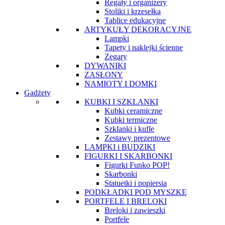
Regały i organizery
Stoliki i krzesełka
Tablice edukacyjne
ARTYKUŁY DEKORACYJNE
Lampki
Tapety i naklejki ścienne
Zegary
DYWANIKI
ZASŁONY
NAMIOTY I DOMKI
Gadżety
KUBKI I SZKLANKI
Kubki ceramiczne
Kubki termiczne
Szklanki i kufle
Zestawy prezentowe
LAMPKI i BUDZIKI
FIGURKI I SKARBONKI
Figurki Funko POP!
Skarbonki
Statuetki i popiersia
PODKŁADKI POD MYSZKĘ
PORTFELE I BRELOKI
Breloki i zawieszki
Portfele