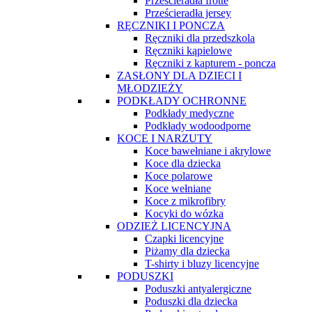
Prześcieradła frotte
Prześcieradła jersey
RĘCZNIKI I PONCZA
Ręczniki dla przedszkola
Ręczniki kąpielowe
Ręczniki z kapturem - poncza
ZASŁONY DLA DZIECI I
MŁODZIEŻY
PODKŁADY OCHRONNE
Podkłady medyczne
Podkłady wodoodporne
KOCE I NARZUTY
Koce bawełniane i akrylowe
Koce dla dziecka
Koce polarowe
Koce wełniane
Koce z mikrofibry
Kocyki do wózka
ODZIEŻ LICENCYJNA
Czapki licencyjne
Piżamy dla dziecka
T-shirty i bluzy licencyjne
PODUSZKI
Poduszki antyalergiczne
Poduszki dla dziecka