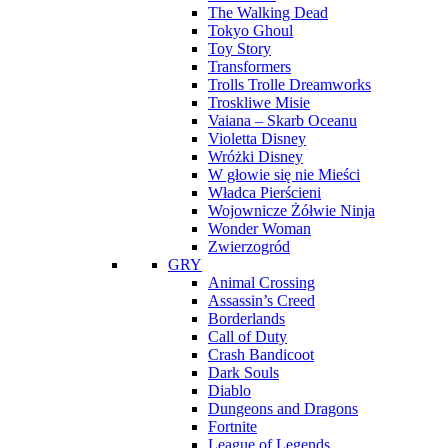
The Walking Dead
Tokyo Ghoul
Toy Story
Transformers
Trolls Trolle Dreamworks
Troskliwe Misie
Vaiana – Skarb Oceanu
Violetta Disney
Wróżki Disney
W głowie się nie Mieści
Władca Pierścieni
Wojownicze Żółwie Ninja
Wonder Woman
Zwierzogród
GRY
Animal Crossing
Assassin’s Creed
Borderlands
Call of Duty
Crash Bandicoot
Dark Souls
Diablo
Dungeons and Dragons
Fortnite
League of Legends