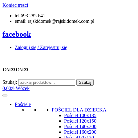
Koniec treści
tel 693 285 641
email: rajskidomek@rajskidomek.com.pl
facebook
Zaloguj się / Zarejestruj się
123123123123
Szukaj:
Szukaj
0,00
zł
Wózek
Pościele
POŚCIEL DLA DZIECKA
Pościel 100x135
Pościel 120x150
Pościel 140x200
Pościel 160x200
Pościel 90x120