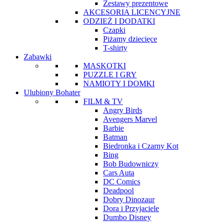
Zestawy prezentowe
AKCESORIA LICENCYJNE
ODZIEŻ I DODATKI
Czapki
Piżamy dziecięce
T-shirty
Zabawki
MASKOTKI
PUZZLE I GRY
NAMIOTY I DOMKI
Ulubiony Bohater
FILM & TV
Angry Birds
Avengers Marvel
Barbie
Batman
Biedronka i Czarny Kot
Bing
Bob Budowniczy
Cars Auta
DC Comics
Deadpool
Dobry Dinozaur
Dora i Przyjaciele
Dumbo Disney