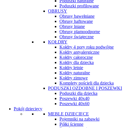
Poduszki naturalne
Poduszki profilowane
OBRUSY
Obrusy bawełniane
Obrusy haftowane
Obrusy lniane
Obrusy plamoodporne
Obrusy świąteczne
KOŁDRY
Kołdry 4 pory roku podwójne
Kołdry antyalergiczne
Kołdry całoroczne
Kołdry dla dziecka
Kołdry letnie
Kołdry naturalne
Kołdry zimowe
Komplety pościeli dla dziecka
PODUSZKI OZDOBNE I POSZEWKI
Poduszki dla dziecka
Poszewki 40x40
Poszewki 40x60
Pokój dziecięcy
MEBLE DZIECIĘCE
Pojemniki na zabawki
Półki ścienne