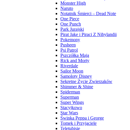
Monster High
Naruto
Notatnik Śmierci – Dead Note
One Piece
One Punch
Park Jurajski
Pirat Jake i Piraci Z Nibylandii
Pokemony
Pusheen
Psi Patrol
Pszczółka Maja
Rick and Morty
Riverdale
Sailor Moon
Samoloty Disney
Sekretne Życie Zwierzaków
Shimmer & Shine
Spiderman
Superman
Super Wings
Stacyjkowo
Star Wars
Świnka Peppa i George
Tomek i Przyjaciele
Teletubisie