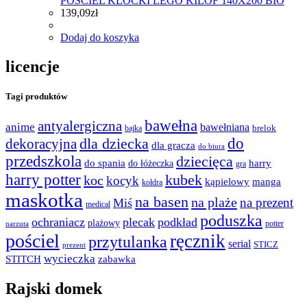
POŚCIEL KLOCKI LEGO KILOF 140X200 BIO
139,09
zł
Dodaj do koszyka
licencje
Tagi produktów
bawełna
antyalergiczna
anime
bawełniana
bajka
brelok
do
dla dziecka
dekoracyjna
dla gracza
do biura
przedszkola
dziecięca
do spania
harry
do łóżeczka
gra
harry potter
kubek
koc
kocyk
kąpielowy
manga
kołdra
maskotka
na basen
na plaże
na prezent
Miś
medical
poduszka
ochraniacz
plecak
podkład
plażowy
potter
narzuta
pościel
ręcznik
przytulanka
serial
STICZ
prezent
wycieczka
STITCH
zabawka
Rajski domek