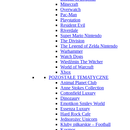
Minecraft
Overwatch
Pac-Man
Playstation
Resident Evil
Riverdale
Super Mario Nintendo
The Division
The Legend of Zelda Nintendo
Warhammer
Watch Dogs
Wiedźmin The Witcher
World of Warcraft
Xbox
POZOSTAŁE TEMATYCZNE
Animal Planet Club
Anne Stokes Collection
Cottonfield Luxury
Dinozaury
Emotikon Smiley World
Essenza Luxury
Hard Rock Cafe
Jednorożec Unicorn
Kluby piłkarskie – Football
Kosmos