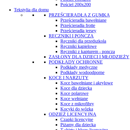
Pościel 200x200
Tekstylia dla domu
PRZEŚCIERADŁA Z GUMKĄ
Prześcieradła bawełniane
Prześcieradła frotte
Prześcieradła jersey
RĘCZNIKI I PONCZA
Ręczniki dla przedszkola
Ręczniki kąpielowe
Ręczniki z kapturem - poncza
ZASŁONY DLA DZIECI I MŁODZIEŻY
PODKŁADY OCHRONNE
Podkłady medyczne
Podkłady wodoodporne
KOCE I NARZUTY
Koce bawełniane i akrylowe
Koce dla dziecka
Koce polarowe
Koce wełniane
Koce z mikrofibry
Kocyki do wózka
ODZIEŻ LICENCYJNA
Czapki licencyjne
Piżamy dla dziecka
T-shirty i bluzy licencyjne