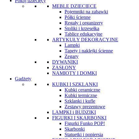
Pokój dziecięcy
MEBLE DZIECIĘCE
Pojemniki na zabawki
Półki ścienne
Regały i organizery
Stoliki i krzesełka
Tablice edukacyjne
ARTYKUŁY DEKORACYJNE
Lampki
Tapety i naklejki ścienne
Zegary
DYWANIKI
ZASŁONY
NAMIOTY I DOMKI
Gadżety
KUBKI I SZKLANKI
Kubki ceramiczne
Kubki termiczne
Szklanki i kufle
Zestawy prezentowe
LAMPKI i BUDZIKI
FIGURKI I SKARBONKI
Figurki Funko POP!
Skarbonki
Statuetki i popiersia