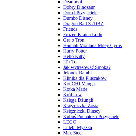
Deadpool
Dobry Dinozaur
Dora i Przyjaciele
Dumbo Disney
Dragon Ball Z /DBZ
Friends
Frozen Kraina Lodu
Gra o Tron
Hannah Montana Miley Cyrus
Harry Potter
Hello Kitty
IT / To
Jak wytresować Smoka?
Jelonek Bambi
Klinika dla Pluszaków
Kot CHI Manga
Kotka Marie
Król Lew
Księga Dżungli
Księżniczka Zosia
Księżniczki Dinsey
Kubuś Puchatek i Przyjaciele
LEGO
Lillebi Myszka
Max Steel