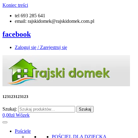
Koniec treści
tel 693 285 641
email: rajskidomek@rajskidomek.com.pl
facebook
Zaloguj się / Zarejestruj się
123123123123
Szukaj:
Szukaj
0,00
zł
Wózek
Pościele
POŚCIEL DLA DZIECKA