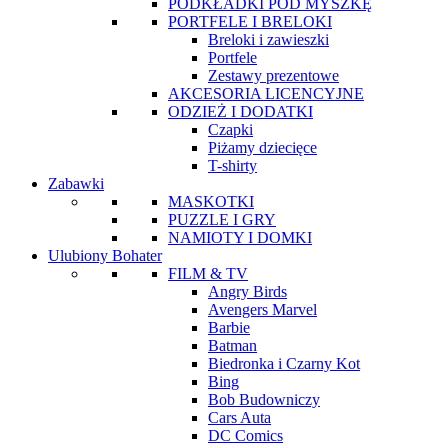
PODKŁADKI POD MYSZKĘ
PORTFELE I BRELOKI
Breloki i zawieszki
Portfele
Zestawy prezentowe
AKCESORIA LICENCYJNE
ODZIEŻ I DODATKI
Czapki
Piżamy dziecięce
T-shirty
Zabawki
MASKOTKI
PUZZLE I GRY
NAMIOTY I DOMKI
Ulubiony Bohater
FILM & TV
Angry Birds
Avengers Marvel
Barbie
Batman
Biedronka i Czarny Kot
Bing
Bob Budowniczy
Cars Auta
DC Comics