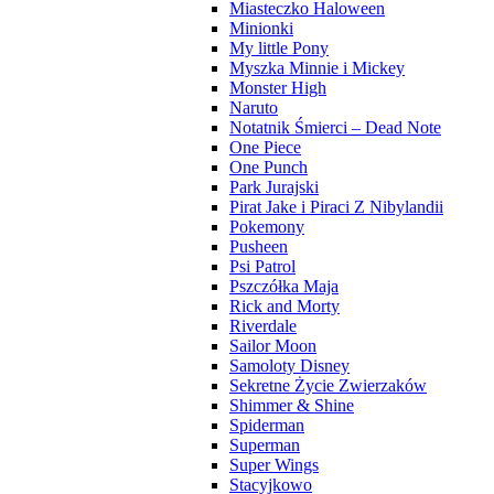
Miasteczko Haloween
Minionki
My little Pony
Myszka Minnie i Mickey
Monster High
Naruto
Notatnik Śmierci – Dead Note
One Piece
One Punch
Park Jurajski
Pirat Jake i Piraci Z Nibylandii
Pokemony
Pusheen
Psi Patrol
Pszczółka Maja
Rick and Morty
Riverdale
Sailor Moon
Samoloty Disney
Sekretne Życie Zwierzaków
Shimmer & Shine
Spiderman
Superman
Super Wings
Stacyjkowo