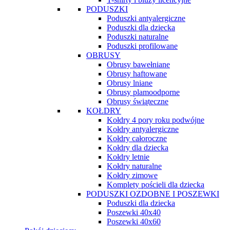
PODUSZKI
Poduszki antyalergiczne
Poduszki dla dziecka
Poduszki naturalne
Poduszki profilowane
OBRUSY
Obrusy bawełniane
Obrusy haftowane
Obrusy lniane
Obrusy plamoodporne
Obrusy świąteczne
KOŁDRY
Kołdry 4 pory roku podwójne
Kołdry antyalergiczne
Kołdry całoroczne
Kołdry dla dziecka
Kołdry letnie
Kołdry naturalne
Kołdry zimowe
Komplety pościeli dla dziecka
PODUSZKI OZDOBNE I POSZEWKI
Poduszki dla dziecka
Poszewki 40x40
Poszewki 40x60