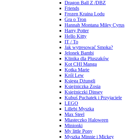
Dragon Ball Z /DBZ
Friends
Frozen Kraina Lodu
Gra o Tron
Hannah Montana Miley Cyrus
Harry Potter
Hello Kitty
IT / To
Jak wytresować Smoka?
Jelonek Bambi
Klinika dla Pluszaków
Kot CHI Manga
Kotka Marie
Król Lew
Księga Dżungli
Księżniczka Zosia
Księżniczki Dinsey
Kubuś Puchatek i Przyjaciele
LEGO
Lillebi Myszka
Max Steel
Miasteczko Haloween
Minionki
My little Pony
Myszka Minnie i Mickey