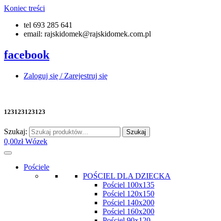
Koniec treści
tel 693 285 641
email: rajskidomek@rajskidomek.com.pl
facebook
Zaloguj się / Zarejestruj się
123123123123
Szukaj:
Szukaj
0,00
zł
Wózek
Pościele
POŚCIEL DLA DZIECKA
Pościel 100x135
Pościel 120x150
Pościel 140x200
Pościel 160x200
Pościel 90x120