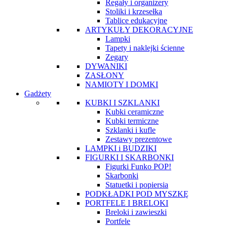
Regały i organizery
Stoliki i krzesełka
Tablice edukacyjne
ARTYKUŁY DEKORACYJNE
Lampki
Tapety i naklejki ścienne
Zegary
DYWANIKI
ZASŁONY
NAMIOTY I DOMKI
Gadżety
KUBKI I SZKLANKI
Kubki ceramiczne
Kubki termiczne
Szklanki i kufle
Zestawy prezentowe
LAMPKI i BUDZIKI
FIGURKI I SKARBONKI
Figurki Funko POP!
Skarbonki
Statuetki i popiersia
PODKŁADKI POD MYSZKĘ
PORTFELE I BRELOKI
Breloki i zawieszki
Portfele