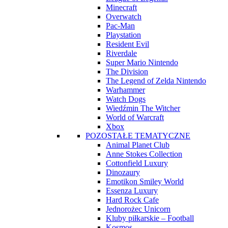
Minecraft
Overwatch
Pac-Man
Playstation
Resident Evil
Riverdale
Super Mario Nintendo
The Division
The Legend of Zelda Nintendo
Warhammer
Watch Dogs
Wiedźmin The Witcher
World of Warcraft
Xbox
POZOSTAŁE TEMATYCZNE
Animal Planet Club
Anne Stokes Collection
Cottonfield Luxury
Dinozaury
Emotikon Smiley World
Essenza Luxury
Hard Rock Cafe
Jednorożec Unicorn
Kluby piłkarskie – Football
Kosmos