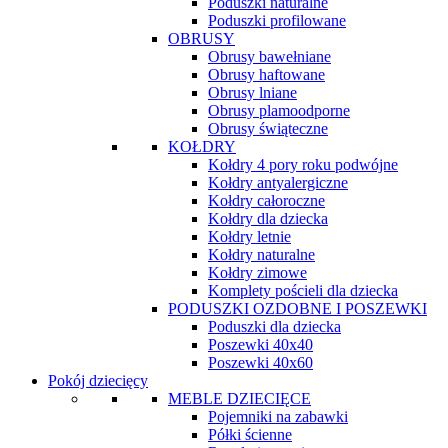
Poduszki naturalne
Poduszki profilowane
OBRUSY
Obrusy bawełniane
Obrusy haftowane
Obrusy lniane
Obrusy plamoodporne
Obrusy świąteczne
KOŁDRY
Kołdry 4 pory roku podwójne
Kołdry antyalergiczne
Kołdry całoroczne
Kołdry dla dziecka
Kołdry letnie
Kołdry naturalne
Kołdry zimowe
Komplety pościeli dla dziecka
PODUSZKI OZDOBNE I POSZEWKI
Poduszki dla dziecka
Poszewki 40x40
Poszewki 40x60
Pokój dziecięcy
MEBLE DZIECIĘCE
Pojemniki na zabawki
Półki ścienne