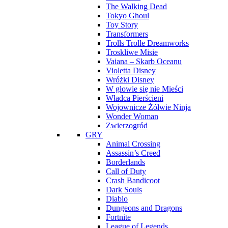
The Walking Dead
Tokyo Ghoul
Toy Story
Transformers
Trolls Trolle Dreamworks
Troskliwe Misie
Vaiana – Skarb Oceanu
Violetta Disney
Wróżki Disney
W głowie się nie Mieści
Władca Pierścieni
Wojownicze Żółwie Ninja
Wonder Woman
Zwierzogród
GRY
Animal Crossing
Assassin’s Creed
Borderlands
Call of Duty
Crash Bandicoot
Dark Souls
Diablo
Dungeons and Dragons
Fortnite
League of Legends