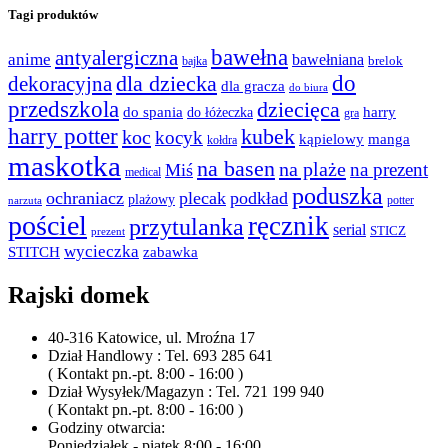
Tagi produktów
bawełna
antyalergiczna
anime
bawełniana
bajka
brelok
do
dla dziecka
dekoracyjna
dla gracza
do biura
przedszkola
dziecięca
do spania
harry
do łóżeczka
gra
harry potter
kubek
koc
kocyk
kąpielowy
manga
kołdra
maskotka
na basen
na plaże
na prezent
Miś
medical
poduszka
ochraniacz
plecak
podkład
plażowy
potter
narzuta
pościel
ręcznik
przytulanka
serial
STICZ
prezent
wycieczka
STITCH
zabawka
Rajski domek
40-316 Katowice, ul. Mroźna 17
Dział Handlowy : Tel. 693 285 641
( Kontakt pn.-pt. 8:00 - 16:00 )
Dział Wysyłek/Magazyn : Tel. 721 199 940
( Kontakt pn.-pt. 8:00 - 16:00 )
Godziny otwarcia:
Poniedziałek - piątek 8:00 - 16:00