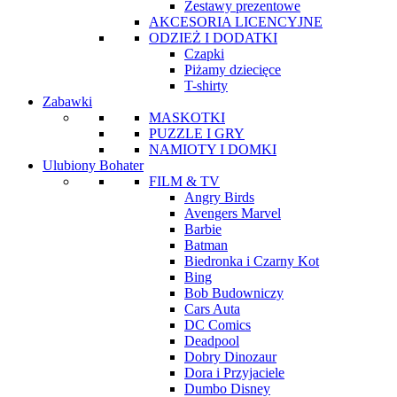
Zestawy prezentowe
AKCESORIA LICENCYJNE
ODZIEŻ I DODATKI
Czapki
Piżamy dziecięce
T-shirty
Zabawki
MASKOTKI
PUZZLE I GRY
NAMIOTY I DOMKI
Ulubiony Bohater
FILM & TV
Angry Birds
Avengers Marvel
Barbie
Batman
Biedronka i Czarny Kot
Bing
Bob Budowniczy
Cars Auta
DC Comics
Deadpool
Dobry Dinozaur
Dora i Przyjaciele
Dumbo Disney