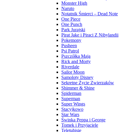
Monster High
Naruto
Notatnik Śmierci – Dead Note
One Piece
One Punch
Park Jurajski
Pirat Jake i Piraci Z Nibylandii
Pokemony
Pusheen
Psi Patrol
Pszczółka Maja
Rick and Morty
Riverdale
Sailor Moon
Samoloty Disney
Sekretne Życie Zwierzaków
Shimmer & Shine
Spiderman
Superman
Super Wings
Stacyjkowo
Star Wars
Świnka Peppa i George
Tomek i Przyjaciele
Teletubisie