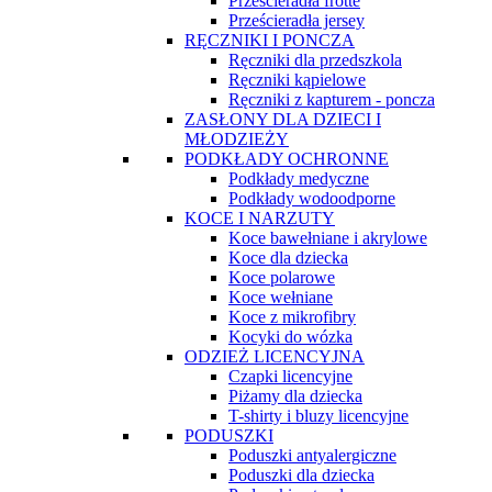
Prześcieradła frotte
Prześcieradła jersey
RĘCZNIKI I PONCZA
Ręczniki dla przedszkola
Ręczniki kąpielowe
Ręczniki z kapturem - poncza
ZASŁONY DLA DZIECI I
MŁODZIEŻY
PODKŁADY OCHRONNE
Podkłady medyczne
Podkłady wodoodporne
KOCE I NARZUTY
Koce bawełniane i akrylowe
Koce dla dziecka
Koce polarowe
Koce wełniane
Koce z mikrofibry
Kocyki do wózka
ODZIEŻ LICENCYJNA
Czapki licencyjne
Piżamy dla dziecka
T-shirty i bluzy licencyjne
PODUSZKI
Poduszki antyalergiczne
Poduszki dla dziecka