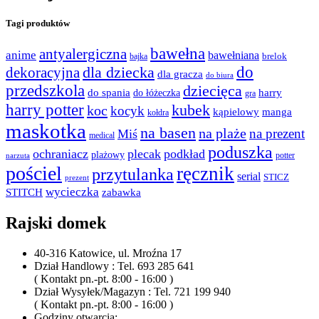
Tagi produktów
bawełna
antyalergiczna
anime
bawełniana
bajka
brelok
do
dla dziecka
dekoracyjna
dla gracza
do biura
przedszkola
dziecięca
do spania
harry
do łóżeczka
gra
harry potter
kubek
koc
kocyk
kąpielowy
manga
kołdra
maskotka
na basen
na plaże
na prezent
Miś
medical
poduszka
ochraniacz
plecak
podkład
plażowy
potter
narzuta
pościel
ręcznik
przytulanka
serial
STICZ
prezent
wycieczka
STITCH
zabawka
Rajski domek
40-316 Katowice, ul. Mroźna 17
Dział Handlowy : Tel. 693 285 641
( Kontakt pn.-pt. 8:00 - 16:00 )
Dział Wysyłek/Magazyn : Tel. 721 199 940
( Kontakt pn.-pt. 8:00 - 16:00 )
Godziny otwarcia: