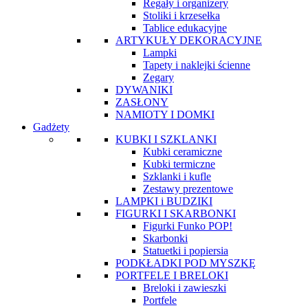
Regały i organizery
Stoliki i krzesełka
Tablice edukacyjne
ARTYKUŁY DEKORACYJNE
Lampki
Tapety i naklejki ścienne
Zegary
DYWANIKI
ZASŁONY
NAMIOTY I DOMKI
Gadżety
KUBKI I SZKLANKI
Kubki ceramiczne
Kubki termiczne
Szklanki i kufle
Zestawy prezentowe
LAMPKI i BUDZIKI
FIGURKI I SKARBONKI
Figurki Funko POP!
Skarbonki
Statuetki i popiersia
PODKŁADKI POD MYSZKĘ
PORTFELE I BRELOKI
Breloki i zawieszki
Portfele