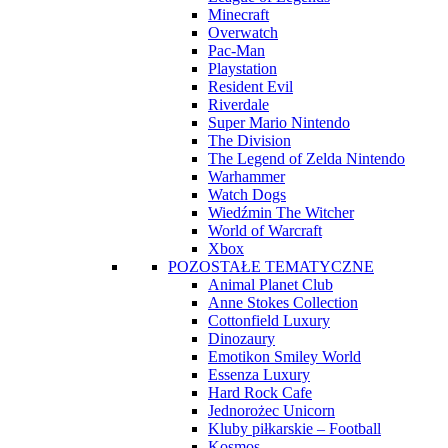
Minecraft
Overwatch
Pac-Man
Playstation
Resident Evil
Riverdale
Super Mario Nintendo
The Division
The Legend of Zelda Nintendo
Warhammer
Watch Dogs
Wiedźmin The Witcher
World of Warcraft
Xbox
POZOSTAŁE TEMATYCZNE
Animal Planet Club
Anne Stokes Collection
Cottonfield Luxury
Dinozaury
Emotikon Smiley World
Essenza Luxury
Hard Rock Cafe
Jednorożec Unicorn
Kluby piłkarskie – Football
Kosmos