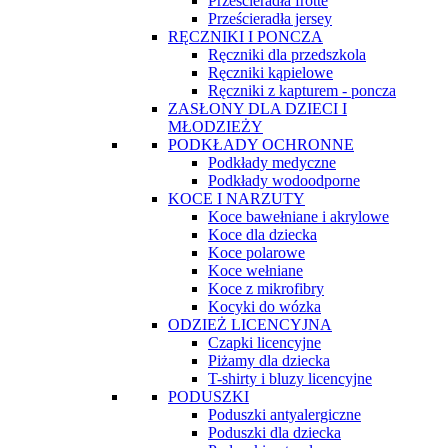
Prześcieradła frotte
Prześcieradła jersey
RĘCZNIKI I PONCZA
Ręczniki dla przedszkola
Ręczniki kąpielowe
Ręczniki z kapturem - poncza
ZASŁONY DLA DZIECI I
MŁODZIEŻY
PODKŁADY OCHRONNE
Podkłady medyczne
Podkłady wodoodporne
KOCE I NARZUTY
Koce bawełniane i akrylowe
Koce dla dziecka
Koce polarowe
Koce wełniane
Koce z mikrofibry
Kocyki do wózka
ODZIEŻ LICENCYJNA
Czapki licencyjne
Piżamy dla dziecka
T-shirty i bluzy licencyjne
PODUSZKI
Poduszki antyalergiczne
Poduszki dla dziecka