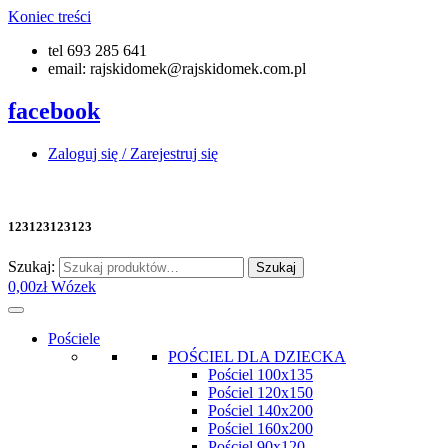
Koniec treści
tel 693 285 641
email: rajskidomek@rajskidomek.com.pl
facebook
Zaloguj się / Zarejestruj się
123123123123
Szukaj:
Szukaj
0,00
zł
Wózek
Pościele
POŚCIEL DLA DZIECKA
Pościel 100x135
Pościel 120x150
Pościel 140x200
Pościel 160x200
Pościel 90x120