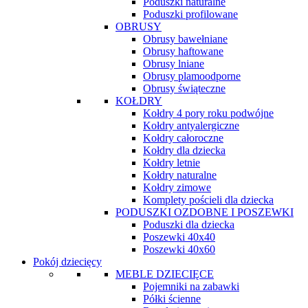
Poduszki naturalne
Poduszki profilowane
OBRUSY
Obrusy bawełniane
Obrusy haftowane
Obrusy lniane
Obrusy plamoodporne
Obrusy świąteczne
KOŁDRY
Kołdry 4 pory roku podwójne
Kołdry antyalergiczne
Kołdry całoroczne
Kołdry dla dziecka
Kołdry letnie
Kołdry naturalne
Kołdry zimowe
Komplety pościeli dla dziecka
PODUSZKI OZDOBNE I POSZEWKI
Poduszki dla dziecka
Poszewki 40x40
Poszewki 40x60
Pokój dziecięcy
MEBLE DZIECIĘCE
Pojemniki na zabawki
Półki ścienne