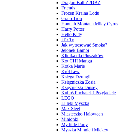
Dragon Ball Z /DBZ
Friends
Frozen Kraina Lodu
Gra o Tron
Hannah Montana Miley Cyrus
Harry Potter
Hello Kitty
IT / To
Jak wytresować Smoka?
Jelonek Bambi
Klinika dla Pluszaków
Kot CHI Manga
Kotka Marie
Król Lew
Księga Dżungli
Księżniczka Zosia
Księżniczki Dinsey
Kubuś Puchatek i Przyjaciele
LEGO
Lillebi Myszka
Max Steel
Miasteczko Haloween
Minionki
My little Pony
Myszka Minnie i Mickey