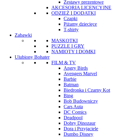
Zestawy prezentowe
AKCESORIA LICENCYJNE
ODZIEŻ I DODATKI
Czapki
Piżamy dziecięce
T-shirty
Zabawki
MASKOTKI
PUZZLE I GRY
NAMIOTY I DOMKI
Ulubiony Bohater
FILM & TV
Angry Birds
Avengers Marvel
Barbie
Batman
Biedronka i Czarny Kot
Bing
Bob Budowniczy
Cars Auta
DC Comics
Deadpool
Dobry Dinozaur
Dora i Przyjaciele
Dumbo Disney