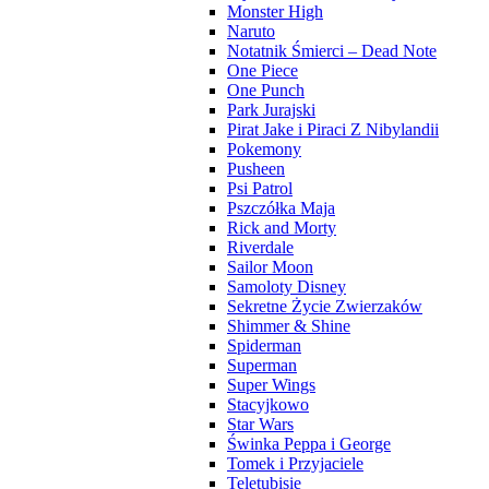
Monster High
Naruto
Notatnik Śmierci – Dead Note
One Piece
One Punch
Park Jurajski
Pirat Jake i Piraci Z Nibylandii
Pokemony
Pusheen
Psi Patrol
Pszczółka Maja
Rick and Morty
Riverdale
Sailor Moon
Samoloty Disney
Sekretne Życie Zwierzaków
Shimmer & Shine
Spiderman
Superman
Super Wings
Stacyjkowo
Star Wars
Świnka Peppa i George
Tomek i Przyjaciele
Teletubisie