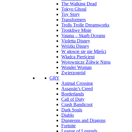
The Walking Dead
Tokyo Ghoul
Toy Story
Transformers
Trolls Trolle Dreamworks
Troskliwe Misie
Vaiana – Skarb Oceanu
Violetta Disney
Wróżki Disney
W głowie się nie Mieści
Władca Pierścieni
Wojownicze Żółwie Ninja
Wonder Woman
Zwierzogród
GRY
Animal Crossing
Assassin’s Creed
Borderlands
Call of Duty
Crash Bandicoot
Dark Souls
Diablo
Dungeons and Dragons
Fortnite
League of Legends