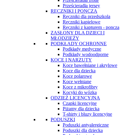
Prześcieradła frotte
Prześcieradła jersey
RĘCZNIKI I PONCZA
Ręczniki dla przedszkola
Ręczniki kąpielowe
Ręczniki z kapturem - poncza
ZASŁONY DLA DZIECI I
MŁODZIEŻY
PODKŁADY OCHRONNE
Podkłady medyczne
Podkłady wodoodporne
KOCE I NARZUTY
Koce bawełniane i akrylowe
Koce dla dziecka
Koce polarowe
Koce wełniane
Koce z mikrofibry
Kocyki do wózka
ODZIEŻ LICENCYJNA
Czapki licencyjne
Piżamy dla dziecka
T-shirty i bluzy licencyjne
PODUSZKI
Poduszki antyalergiczne
Poduszki dla dziecka