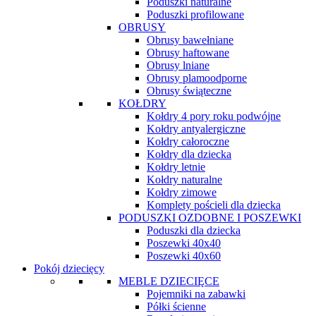
Poduszki naturalne
Poduszki profilowane
OBRUSY
Obrusy bawełniane
Obrusy haftowane
Obrusy lniane
Obrusy plamoodporne
Obrusy świąteczne
KOŁDRY
Kołdry 4 pory roku podwójne
Kołdry antyalergiczne
Kołdry całoroczne
Kołdry dla dziecka
Kołdry letnie
Kołdry naturalne
Kołdry zimowe
Komplety pościeli dla dziecka
PODUSZKI OZDOBNE I POSZEWKI
Poduszki dla dziecka
Poszewki 40x40
Poszewki 40x60
Pokój dziecięcy
MEBLE DZIECIĘCE
Pojemniki na zabawki
Półki ścienne