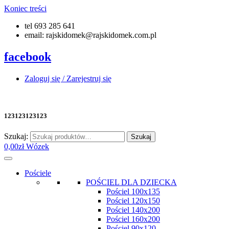
Koniec treści
tel 693 285 641
email: rajskidomek@rajskidomek.com.pl
facebook
Zaloguj się / Zarejestruj się
123123123123
Szukaj:
Szukaj
0,00
zł
Wózek
Pościele
POŚCIEL DLA DZIECKA
Pościel 100x135
Pościel 120x150
Pościel 140x200
Pościel 160x200
Pościel 90x120