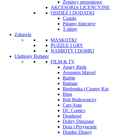
Zestawy prezentowe
AKCESORIA LICENCYJNE
ODZIEŻ I DODATKI
Czapki
Piżamy dziecięce
T-shirty
Zabawki
MASKOTKI
PUZZLE I GRY
NAMIOTY I DOMKI
Ulubiony Bohater
FILM & TV
Angry Birds
Avengers Marvel
Barbie
Batman
Biedronka i Czarny Kot
Bing
Bob Budowniczy
Cars Auta
DC Comics
Deadpool
Dobry Dinozaur
Dora i Przyjaciele
Dumbo Disney