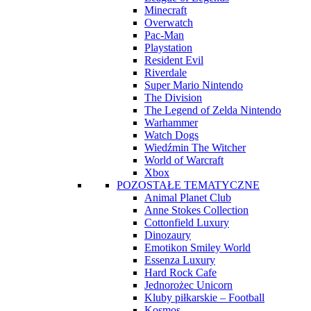
Minecraft
Overwatch
Pac-Man
Playstation
Resident Evil
Riverdale
Super Mario Nintendo
The Division
The Legend of Zelda Nintendo
Warhammer
Watch Dogs
Wiedźmin The Witcher
World of Warcraft
Xbox
POZOSTAŁE TEMATYCZNE
Animal Planet Club
Anne Stokes Collection
Cottonfield Luxury
Dinozaury
Emotikon Smiley World
Essenza Luxury
Hard Rock Cafe
Jednorożec Unicorn
Kluby piłkarskie – Football
Kosmos