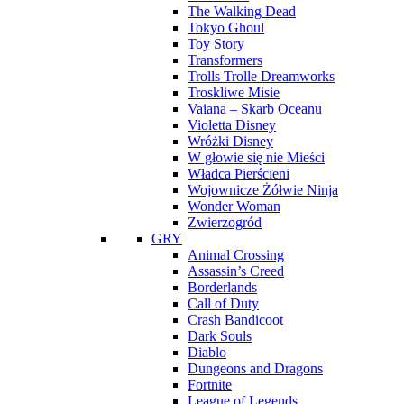
The Walking Dead
Tokyo Ghoul
Toy Story
Transformers
Trolls Trolle Dreamworks
Troskliwe Misie
Vaiana – Skarb Oceanu
Violetta Disney
Wróżki Disney
W głowie się nie Mieści
Władca Pierścieni
Wojownicze Żółwie Ninja
Wonder Woman
Zwierzogród
GRY
Animal Crossing
Assassin’s Creed
Borderlands
Call of Duty
Crash Bandicoot
Dark Souls
Diablo
Dungeons and Dragons
Fortnite
League of Legends