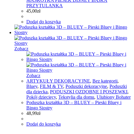
MASKOTKA PIESEK DISNEY BAJKA
PRZYTULANKA
45,00
zł
Dodaj do koszyka
Zobacz
Zobacz
ARTYKUŁY DEKORACYJNE
,
Bez kategorii
,
Bluey
,
FILM & TV
,
Poduszki dekoracyjne
,
Poduszki
dla dziecka
,
PODUSZKI OZDOBNE I POSZEWKI
,
Pokój dziecięcy
,
Tekstylia dla domu
,
Ulubiony Bohater
Poduszka kształtka 3D – BLUEY – Pieski Bluey i
Bingo Siostry
48,99
zł
Dodaj do koszyka