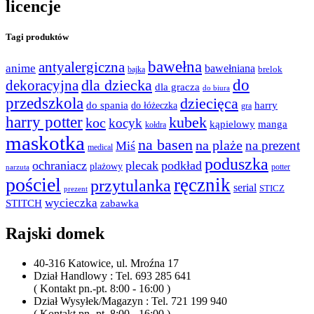
licencje
Tagi produktów
bawełna
antyalergiczna
anime
bawełniana
bajka
brelok
do
dla dziecka
dekoracyjna
dla gracza
do biura
przedszkola
dziecięca
do spania
harry
do łóżeczka
gra
harry potter
kubek
koc
kocyk
kąpielowy
manga
kołdra
maskotka
na basen
na plaże
na prezent
Miś
medical
poduszka
ochraniacz
plecak
podkład
plażowy
potter
narzuta
pościel
ręcznik
przytulanka
serial
STICZ
prezent
wycieczka
STITCH
zabawka
Rajski domek
40-316 Katowice, ul. Mroźna 17
Dział Handlowy : Tel. 693 285 641
( Kontakt pn.-pt. 8:00 - 16:00 )
Dział Wysyłek/Magazyn : Tel. 721 199 940
( Kontakt pn.-pt. 8:00 - 16:00 )