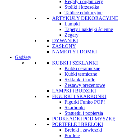
Regały i organizery
Stoliki i krzesełka
Tablice edukacyjne
ARTYKUŁY DEKORACYJNE
Lampki
Tapety i naklejki ścienne
Zegary
DYWANIKI
ZASŁONY
NAMIOTY I DOMKI
Gadżety
KUBKI I SZKLANKI
Kubki ceramiczne
Kubki termiczne
Szklanki i kufle
Zestawy prezentowe
LAMPKI i BUDZIKI
FIGURKI I SKARBONKI
Figurki Funko POP!
Skarbonki
Statuetki i popiersia
PODKŁADKI POD MYSZKĘ
PORTFELE I BRELOKI
Breloki i zawieszki
Portfele