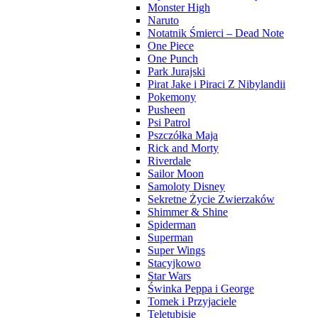
Monster High
Naruto
Notatnik Śmierci – Dead Note
One Piece
One Punch
Park Jurajski
Pirat Jake i Piraci Z Nibylandii
Pokemony
Pusheen
Psi Patrol
Pszczółka Maja
Rick and Morty
Riverdale
Sailor Moon
Samoloty Disney
Sekretne Życie Zwierzaków
Shimmer & Shine
Spiderman
Superman
Super Wings
Stacyjkowo
Star Wars
Świnka Peppa i George
Tomek i Przyjaciele
Teletubisie