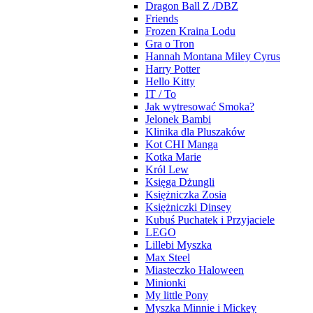
Dragon Ball Z /DBZ
Friends
Frozen Kraina Lodu
Gra o Tron
Hannah Montana Miley Cyrus
Harry Potter
Hello Kitty
IT / To
Jak wytresować Smoka?
Jelonek Bambi
Klinika dla Pluszaków
Kot CHI Manga
Kotka Marie
Król Lew
Księga Dżungli
Księżniczka Zosia
Księżniczki Dinsey
Kubuś Puchatek i Przyjaciele
LEGO
Lillebi Myszka
Max Steel
Miasteczko Haloween
Minionki
My little Pony
Myszka Minnie i Mickey