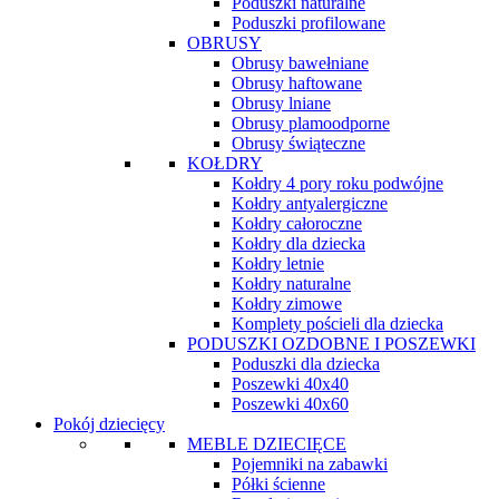
Poduszki naturalne
Poduszki profilowane
OBRUSY
Obrusy bawełniane
Obrusy haftowane
Obrusy lniane
Obrusy plamoodporne
Obrusy świąteczne
KOŁDRY
Kołdry 4 pory roku podwójne
Kołdry antyalergiczne
Kołdry całoroczne
Kołdry dla dziecka
Kołdry letnie
Kołdry naturalne
Kołdry zimowe
Komplety pościeli dla dziecka
PODUSZKI OZDOBNE I POSZEWKI
Poduszki dla dziecka
Poszewki 40x40
Poszewki 40x60
Pokój dziecięcy
MEBLE DZIECIĘCE
Pojemniki na zabawki
Półki ścienne