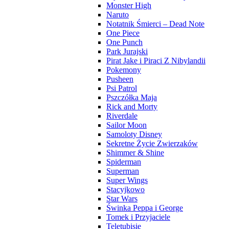
Monster High
Naruto
Notatnik Śmierci – Dead Note
One Piece
One Punch
Park Jurajski
Pirat Jake i Piraci Z Nibylandii
Pokemony
Pusheen
Psi Patrol
Pszczółka Maja
Rick and Morty
Riverdale
Sailor Moon
Samoloty Disney
Sekretne Życie Zwierzaków
Shimmer & Shine
Spiderman
Superman
Super Wings
Stacyjkowo
Star Wars
Świnka Peppa i George
Tomek i Przyjaciele
Teletubisie