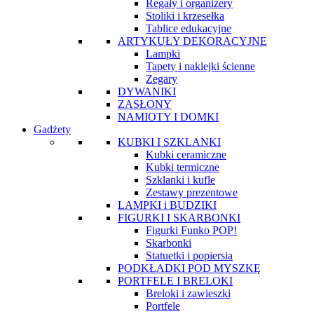
Regały i organizery
Stoliki i krzesełka
Tablice edukacyjne
ARTYKUŁY DEKORACYJNE
Lampki
Tapety i naklejki ścienne
Zegary
DYWANIKI
ZASŁONY
NAMIOTY I DOMKI
Gadżety
KUBKI I SZKLANKI
Kubki ceramiczne
Kubki termiczne
Szklanki i kufle
Zestawy prezentowe
LAMPKI i BUDZIKI
FIGURKI I SKARBONKI
Figurki Funko POP!
Skarbonki
Statuetki i popiersia
PODKŁADKI POD MYSZKĘ
PORTFELE I BRELOKI
Breloki i zawieszki
Portfele