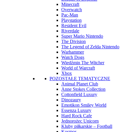
Minecraft
Overwatch
Pac-Man
Playstation
Resident Evil
Riverdale
Super Mario Nintendo
The Division
The Legend of Zelda Nintendo
Warhammer
Watch Dogs
Wiedźmin The Witcher
World of Warcraft
Xbox
POZOSTAŁE TEMATYCZNE
Animal Planet Club
Anne Stokes Collection
Cottonfield Luxury
Dinozaury
Emotikon Smiley World
Essenza Luxury
Hard Rock Cafe
Jednorożec Unicorn
Kluby piłkarskie – Football
Kosmos