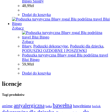
Bingo Siostry
48,99
zł
Dodaj do koszyka
Zobacz
Zobacz
Bluey
,
Poduszki dekoracyjne
,
Poduszki dla dziecka
,
PODUSZKI OZDOBNE I POSZEWKI
Poduszka turystyczna Bluey rogal Blu podróżna travel
Blui Bingo
59,90
zł
Dodaj do koszyka
licencje
Tagi produktów
bawełna
antyalergiczna
anime
bawełniana
bajka
brelok
do