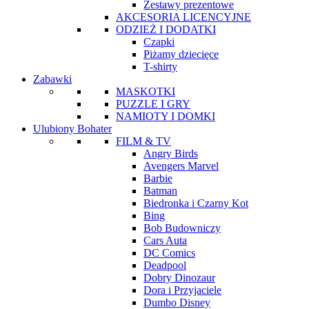
Zestawy prezentowe
AKCESORIA LICENCYJNE
ODZIEŻ I DODATKI
Czapki
Piżamy dziecięce
T-shirty
Zabawki
MASKOTKI
PUZZLE I GRY
NAMIOTY I DOMKI
Ulubiony Bohater
FILM & TV
Angry Birds
Avengers Marvel
Barbie
Batman
Biedronka i Czarny Kot
Bing
Bob Budowniczy
Cars Auta
DC Comics
Deadpool
Dobry Dinozaur
Dora i Przyjaciele
Dumbo Disney