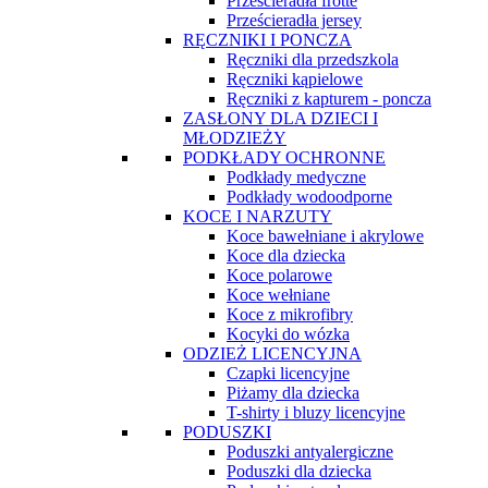
Prześcieradła frotte
Prześcieradła jersey
RĘCZNIKI I PONCZA
Ręczniki dla przedszkola
Ręczniki kąpielowe
Ręczniki z kapturem - poncza
ZASŁONY DLA DZIECI I
MŁODZIEŻY
PODKŁADY OCHRONNE
Podkłady medyczne
Podkłady wodoodporne
KOCE I NARZUTY
Koce bawełniane i akrylowe
Koce dla dziecka
Koce polarowe
Koce wełniane
Koce z mikrofibry
Kocyki do wózka
ODZIEŻ LICENCYJNA
Czapki licencyjne
Piżamy dla dziecka
T-shirty i bluzy licencyjne
PODUSZKI
Poduszki antyalergiczne
Poduszki dla dziecka