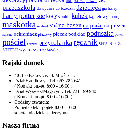
dla dziecka
dekoracyjna
dla gracza
do biura
przedszkola
dziecięca
do spania
harry
do łóżeczka
gra
harry potter
kubek
koc
kocyk
kąpielowy
manga
kołdra
maskotka
na basen
na plaże
na prezent
Miś
medical
poduszka
ochraniacz
plecak
podkład
plażowy
potter
narzuta
pościel
ręcznik
przytulanka
serial
STICZ
prezent
wycieczka
STITCH
zabawka
Rajski domek
40-316 Katowice, ul. Mroźna 17
Dział Handlowy : Tel. 693 285 641
( Kontakt pn.-pt. 8:00 - 16:00 )
Dział Wysyłek/Magazyn : Tel. 721 199 940
( Kontakt pn.-pt. 8:00 - 16:00 )
Godziny otwarcia:
Poniedziałek - piątek 8:00 - 16:00
sobota, niedziela - nieczynne
Nasza firma