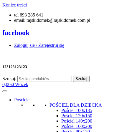
Koniec treści
tel 693 285 641
email: rajskidomek@rajskidomek.com.pl
facebook
Zaloguj się / Zarejestruj się
123123123123
Szukaj:
Szukaj
0,00
zł
Wózek
Pościele
POŚCIEL DLA DZIECKA
Pościel 100x135
Pościel 120x150
Pościel 140x200
Pościel 160x200
Pościel 90x120