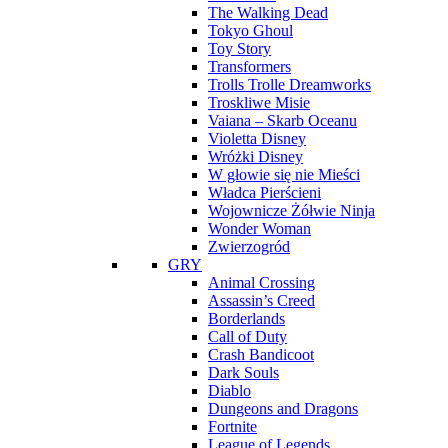
The Walking Dead
Tokyo Ghoul
Toy Story
Transformers
Trolls Trolle Dreamworks
Troskliwe Misie
Vaiana – Skarb Oceanu
Violetta Disney
Wróżki Disney
W głowie się nie Mieści
Władca Pierścieni
Wojownicze Żółwie Ninja
Wonder Woman
Zwierzogród
GRY
Animal Crossing
Assassin’s Creed
Borderlands
Call of Duty
Crash Bandicoot
Dark Souls
Diablo
Dungeons and Dragons
Fortnite
League of Legends