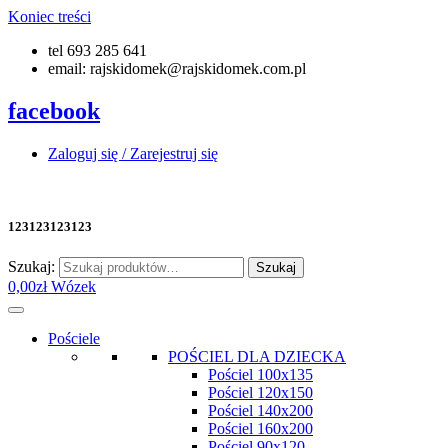
Koniec treści
tel 693 285 641
email: rajskidomek@rajskidomek.com.pl
facebook
Zaloguj się / Zarejestruj się
123123123123
Szukaj:
Szukaj
0,00
zł
Wózek
Pościele
POŚCIEL DLA DZIECKA
Pościel 100x135
Pościel 120x150
Pościel 140x200
Pościel 160x200
Pościel 90x120