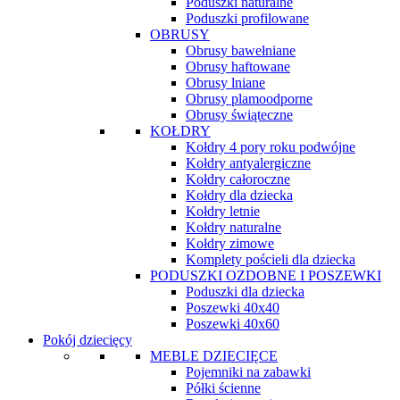
Poduszki naturalne
Poduszki profilowane
OBRUSY
Obrusy bawełniane
Obrusy haftowane
Obrusy lniane
Obrusy plamoodporne
Obrusy świąteczne
KOŁDRY
Kołdry 4 pory roku podwójne
Kołdry antyalergiczne
Kołdry całoroczne
Kołdry dla dziecka
Kołdry letnie
Kołdry naturalne
Kołdry zimowe
Komplety pościeli dla dziecka
PODUSZKI OZDOBNE I POSZEWKI
Poduszki dla dziecka
Poszewki 40x40
Poszewki 40x60
Pokój dziecięcy
MEBLE DZIECIĘCE
Pojemniki na zabawki
Półki ścienne