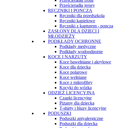
Prześcieradła frotte
Prześcieradła jersey
RĘCZNIKI I PONCZA
Ręczniki dla przedszkola
Ręczniki kąpielowe
Ręczniki z kapturem - poncza
ZASŁONY DLA DZIECI I
MŁODZIEŻY
PODKŁADY OCHRONNE
Podkłady medyczne
Podkłady wodoodporne
KOCE I NARZUTY
Koce bawełniane i akrylowe
Koce dla dziecka
Koce polarowe
Koce wełniane
Koce z mikrofibry
Kocyki do wózka
ODZIEŻ LICENCYJNA
Czapki licencyjne
Piżamy dla dziecka
T-shirty i bluzy licencyjne
PODUSZKI
Poduszki antyalergiczne
Poduszki dla dziecka