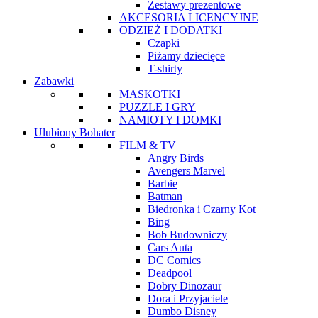
Zestawy prezentowe
AKCESORIA LICENCYJNE
ODZIEŻ I DODATKI
Czapki
Piżamy dziecięce
T-shirty
Zabawki
MASKOTKI
PUZZLE I GRY
NAMIOTY I DOMKI
Ulubiony Bohater
FILM & TV
Angry Birds
Avengers Marvel
Barbie
Batman
Biedronka i Czarny Kot
Bing
Bob Budowniczy
Cars Auta
DC Comics
Deadpool
Dobry Dinozaur
Dora i Przyjaciele
Dumbo Disney