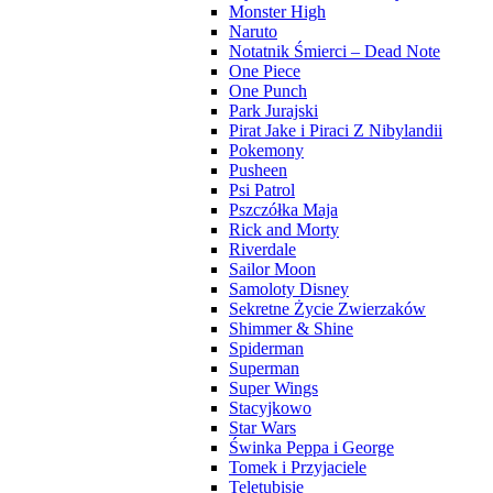
Monster High
Naruto
Notatnik Śmierci – Dead Note
One Piece
One Punch
Park Jurajski
Pirat Jake i Piraci Z Nibylandii
Pokemony
Pusheen
Psi Patrol
Pszczółka Maja
Rick and Morty
Riverdale
Sailor Moon
Samoloty Disney
Sekretne Życie Zwierzaków
Shimmer & Shine
Spiderman
Superman
Super Wings
Stacyjkowo
Star Wars
Świnka Peppa i George
Tomek i Przyjaciele
Teletubisie