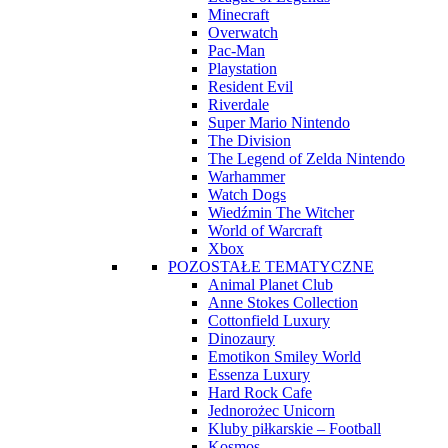
Minecraft
Overwatch
Pac-Man
Playstation
Resident Evil
Riverdale
Super Mario Nintendo
The Division
The Legend of Zelda Nintendo
Warhammer
Watch Dogs
Wiedźmin The Witcher
World of Warcraft
Xbox
POZOSTAŁE TEMATYCZNE
Animal Planet Club
Anne Stokes Collection
Cottonfield Luxury
Dinozaury
Emotikon Smiley World
Essenza Luxury
Hard Rock Cafe
Jednorożec Unicorn
Kluby piłkarskie – Football
Kosmos