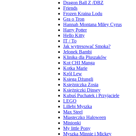
Dragon Ball Z /DBZ
Friends
Frozen Kraina Lodu
Gra o Tron
Hannah Montana Miley Cyrus
Harry Potter
Hello Kitty
IT / To
Jak wytresować Smoka?
Jelonek Bambi
Klinika dla Pluszaków
Kot CHI Manga
Kotka Marie
Król Lew
Księga Dżungli
Księżniczka Zosia
Księżniczki Dinsey
Kubuś Puchatek i Przyjaciele
LEGO
Lillebi Myszka
Max Steel
Miasteczko Haloween
Minionki
My little Pony
Myszka Minnie i Mickey