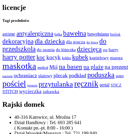
licencje
Tagi produktów
bawełna
antyalergiczna
anime
bawełniana
bajka
brelok
do
dla dziecka
dekoracyjna
dla gracza
do biura
przedszkola
dziecięca
do spania
harry
do łóżeczka
gra
harry potter
kubek
koc
kocyk
kąpielowy
manga
kołdra
maskotka
na basen
na plaże
na prezent
Miś
medical
poduszka
ochraniacz
plecak
podkład
plażowy
potter
narzuta
pościel
ręcznik
przytulanka
serial
STICZ
prezent
wycieczka
STITCH
zabawka
Rajski domek
40-316 Katowice, ul. Mroźna 17
Dział Handlowy : Tel. 693 285 641
( Kontakt pn.-pt. 8:00 - 16:00 )
Dział Wysyłek/Magazyn : Tel. 721 199 940