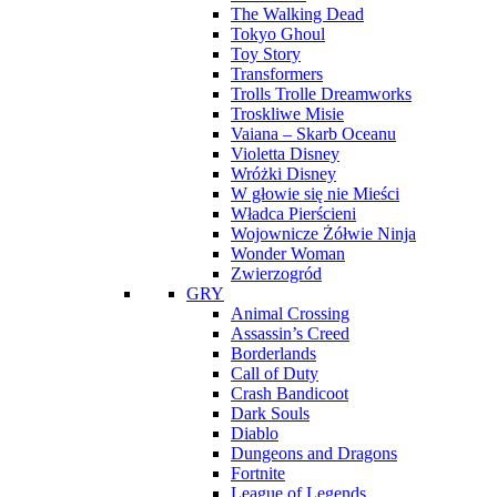
The Walking Dead
Tokyo Ghoul
Toy Story
Transformers
Trolls Trolle Dreamworks
Troskliwe Misie
Vaiana – Skarb Oceanu
Violetta Disney
Wróżki Disney
W głowie się nie Mieści
Władca Pierścieni
Wojownicze Żółwie Ninja
Wonder Woman
Zwierzogród
GRY
Animal Crossing
Assassin’s Creed
Borderlands
Call of Duty
Crash Bandicoot
Dark Souls
Diablo
Dungeons and Dragons
Fortnite
League of Legends