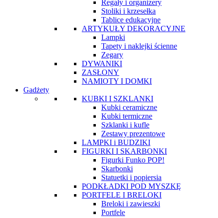
Regały i organizery
Stoliki i krzesełka
Tablice edukacyjne
ARTYKUŁY DEKORACYJNE
Lampki
Tapety i naklejki ścienne
Zegary
DYWANIKI
ZASŁONY
NAMIOTY I DOMKI
Gadżety
KUBKI I SZKLANKI
Kubki ceramiczne
Kubki termiczne
Szklanki i kufle
Zestawy prezentowe
LAMPKI i BUDZIKI
FIGURKI I SKARBONKI
Figurki Funko POP!
Skarbonki
Statuetki i popiersia
PODKŁADKI POD MYSZKĘ
PORTFELE I BRELOKI
Breloki i zawieszki
Portfele