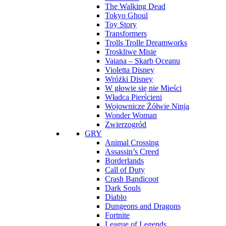
The Walking Dead
Tokyo Ghoul
Toy Story
Transformers
Trolls Trolle Dreamworks
Troskliwe Misie
Vaiana – Skarb Oceanu
Violetta Disney
Wróżki Disney
W głowie się nie Mieści
Władca Pierścieni
Wojownicze Żółwie Ninja
Wonder Woman
Zwierzogród
GRY
Animal Crossing
Assassin’s Creed
Borderlands
Call of Duty
Crash Bandicoot
Dark Souls
Diablo
Dungeons and Dragons
Fortnite
League of Legends