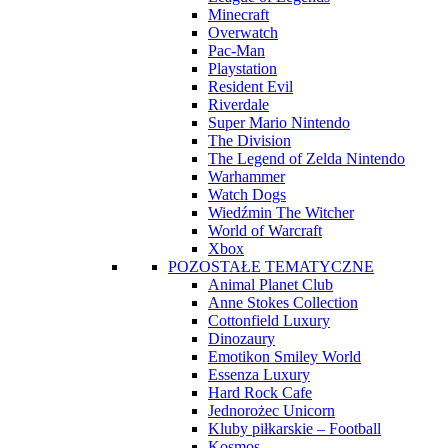
Minecraft
Overwatch
Pac-Man
Playstation
Resident Evil
Riverdale
Super Mario Nintendo
The Division
The Legend of Zelda Nintendo
Warhammer
Watch Dogs
Wiedźmin The Witcher
World of Warcraft
Xbox
POZOSTAŁE TEMATYCZNE
Animal Planet Club
Anne Stokes Collection
Cottonfield Luxury
Dinozaury
Emotikon Smiley World
Essenza Luxury
Hard Rock Cafe
Jednorożec Unicorn
Kluby piłkarskie – Football
Kosmos