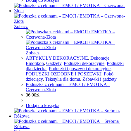
Dodaj do koszyka
Zobacz
Zobacz
ARTYKUŁY DEKORACYJNE
,
Dekoracje
,
Emotikon
,
Gadżety
,
Poduszki dekoracyjne
,
Poduszki
dla dziecka
,
Poduszki i poszewki dekoracyjne
,
PODUSZKI OZDOBNE I POSZEWKI
,
Pokój
dziecięcy
,
Tekstylia dla domu
,
Zabawki i gadżety
Poduszka z cekinami – EMOJI / EMOTKA –
Czerwona-Złota
36,00
zł
Dodaj do koszyka