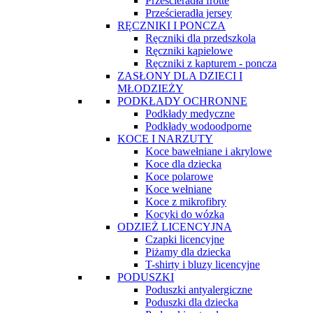
Prześcieradła frotte
Prześcieradła jersey
RĘCZNIKI I PONCZA
Ręczniki dla przedszkola
Ręczniki kąpielowe
Ręczniki z kapturem - poncza
ZASŁONY DLA DZIECI I
MŁODZIEŻY
PODKŁADY OCHRONNE
Podkłady medyczne
Podkłady wodoodporne
KOCE I NARZUTY
Koce bawełniane i akrylowe
Koce dla dziecka
Koce polarowe
Koce wełniane
Koce z mikrofibry
Kocyki do wózka
ODZIEŻ LICENCYJNA
Czapki licencyjne
Piżamy dla dziecka
T-shirty i bluzy licencyjne
PODUSZKI
Poduszki antyalergiczne
Poduszki dla dziecka