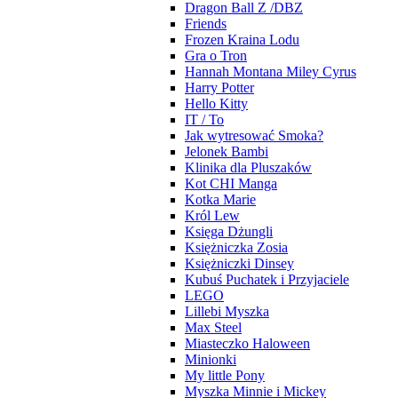
Dragon Ball Z /DBZ
Friends
Frozen Kraina Lodu
Gra o Tron
Hannah Montana Miley Cyrus
Harry Potter
Hello Kitty
IT / To
Jak wytresować Smoka?
Jelonek Bambi
Klinika dla Pluszaków
Kot CHI Manga
Kotka Marie
Król Lew
Księga Dżungli
Księżniczka Zosia
Księżniczki Dinsey
Kubuś Puchatek i Przyjaciele
LEGO
Lillebi Myszka
Max Steel
Miasteczko Haloween
Minionki
My little Pony
Myszka Minnie i Mickey