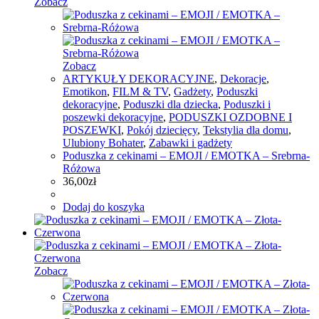
Zobacz
Zobacz
ARTYKUŁY DEKORACYJNE
,
Dekoracje
,
Emotikon
,
FILM & TV
,
Gadżety
,
Poduszki
dekoracyjne
,
Poduszki dla dziecka
,
Poduszki i
poszewki dekoracyjne
,
PODUSZKI OZDOBNE I
POSZEWKI
,
Pokój dziecięcy
,
Tekstylia dla domu
,
Ulubiony Bohater
,
Zabawki i gadżety
Poduszka z cekinami – EMOJI / EMOTKA – Srebrna-
Różowa
36,00
zł
Dodaj do koszyka
Zobacz