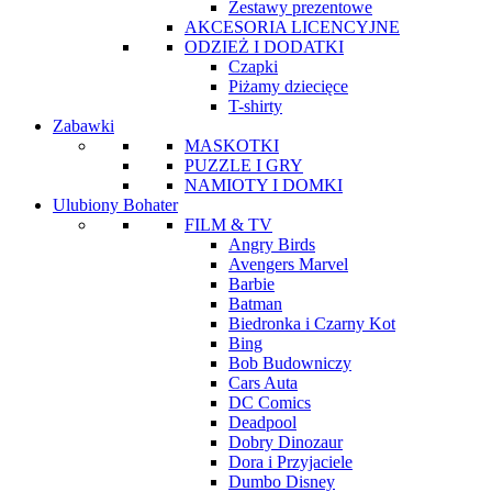
Zestawy prezentowe
AKCESORIA LICENCYJNE
ODZIEŻ I DODATKI
Czapki
Piżamy dziecięce
T-shirty
Zabawki
MASKOTKI
PUZZLE I GRY
NAMIOTY I DOMKI
Ulubiony Bohater
FILM & TV
Angry Birds
Avengers Marvel
Barbie
Batman
Biedronka i Czarny Kot
Bing
Bob Budowniczy
Cars Auta
DC Comics
Deadpool
Dobry Dinozaur
Dora i Przyjaciele
Dumbo Disney