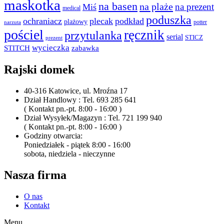
maskotka
na basen
na plaże
na prezent
Miś
medical
poduszka
ochraniacz
plecak
podkład
plażowy
potter
narzuta
pościel
ręcznik
przytulanka
serial
STICZ
prezent
wycieczka
STITCH
zabawka
Rajski domek
40-316 Katowice, ul. Mroźna 17
Dział Handlowy : Tel. 693 285 641
( Kontakt pn.-pt. 8:00 - 16:00 )
Dział Wysyłek/Magazyn : Tel. 721 199 940
( Kontakt pn.-pt. 8:00 - 16:00 )
Godziny otwarcia:
Poniedziałek - piątek 8:00 - 16:00
sobota, niedziela - nieczynne
Nasza firma
O nas
Kontakt
Menu