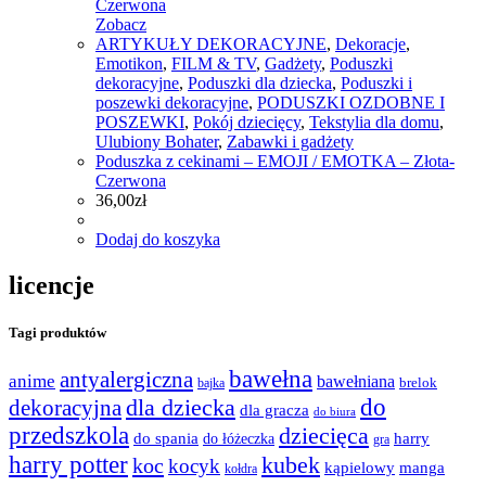
Zobacz
ARTYKUŁY DEKORACYJNE
,
Dekoracje
,
Emotikon
,
FILM & TV
,
Gadżety
,
Poduszki
dekoracyjne
,
Poduszki dla dziecka
,
Poduszki i
poszewki dekoracyjne
,
PODUSZKI OZDOBNE I
POSZEWKI
,
Pokój dziecięcy
,
Tekstylia dla domu
,
Ulubiony Bohater
,
Zabawki i gadżety
Poduszka z cekinami – EMOJI / EMOTKA – Złota-
Czerwona
36,00
zł
Dodaj do koszyka
licencje
Tagi produktów
bawełna
antyalergiczna
anime
bawełniana
bajka
brelok
do
dla dziecka
dekoracyjna
dla gracza
do biura
przedszkola
dziecięca
do spania
harry
do łóżeczka
gra
harry potter
kubek
koc
kocyk
kąpielowy
manga
kołdra