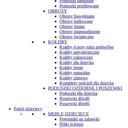
Poduszki naturalne
Poduszki profilowane
OBRUSY
Obrusy bawełniane
Obrusy haftowane
Obrusy lniane
Obrusy plamoodporne
Obrusy świąteczne
KOŁDRY
Kołdry 4 pory roku podwójne
Kołdry antyalergiczne
Kołdry całoroczne
Kołdry dla dziecka
Kołdry letnie
Kołdry naturalne
Kołdry zimowe
Komplety pościeli dla dziecka
PODUSZKI OZDOBNE I POSZEWKI
Poduszki dla dziecka
Poszewki 40x40
Poszewki 40x60
Pokój dziecięcy
MEBLE DZIECIĘCE
Pojemniki na zabawki
Półki ścienne