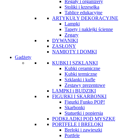
Regały i organizery
Stoliki i krzesełka
Tablice edukacyjne
ARTYKUŁY DEKORACYJNE
Lampki
Tapety i naklejki ścienne
Zegary
DYWANIKI
ZASŁONY
NAMIOTY I DOMKI
Gadżety
KUBKI I SZKLANKI
Kubki ceramiczne
Kubki termiczne
Szklanki i kufle
Zestawy prezentowe
LAMPKI i BUDZIKI
FIGURKI I SKARBONKI
Figurki Funko POP!
Skarbonki
Statuetki i popiersia
PODKŁADKI POD MYSZKĘ
PORTFELE I BRELOKI
Breloki i zawieszki
Portfele