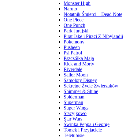
Monster High
Naruto
Notatnik Śmierci – Dead Note
One Piece
One Punch
Park Jurajski
Pirat Jake i Piraci Z Nibylandii
Pokemony
Pusheen
Psi Patrol
Pszczółka Maja
Rick and Morty
Riverdale
Sailor Moon
Samoloty Disney
Sekretne Życie Zwierzaków
Shimmer & Shine
Spiderman
Superman
Super Wings
Stacyjkowo
Star Wars
Świnka Peppa i George
Tomek i Przyjaciele
Teletubisie