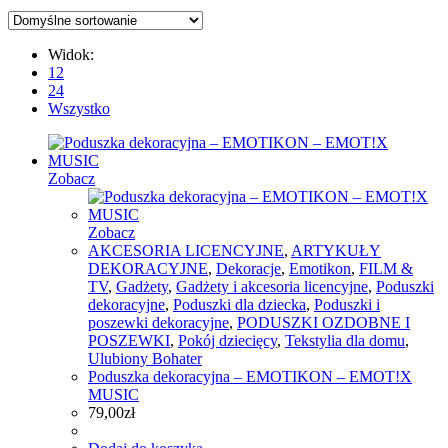
Widok:
12
24
Wszystko
Zobacz
Zobacz
AKCESORIA LICENCYJNE
,
ARTYKUŁY
DEKORACYJNE
,
Dekoracje
,
Emotikon
,
FILM &
TV
,
Gadżety
,
Gadżety i akcesoria licencyjne
,
Poduszki
dekoracyjne
,
Poduszki dla dziecka
,
Poduszki i
poszewki dekoracyjne
,
PODUSZKI OZDOBNE I
POSZEWKI
,
Pokój dziecięcy
,
Tekstylia dla domu
,
Ulubiony Bohater
Poduszka dekoracyjna – EMOTIKON – EMOT!X
MUSIC
79,00
zł