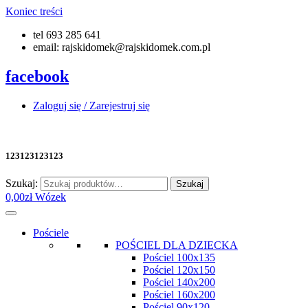
Koniec treści
tel 693 285 641
email: rajskidomek@rajskidomek.com.pl
facebook
Zaloguj się / Zarejestruj się
123123123123
Szukaj:
Szukaj
0,00
zł
Wózek
Pościele
POŚCIEL DLA DZIECKA
Pościel 100x135
Pościel 120x150
Pościel 140x200
Pościel 160x200
Pościel 90x120