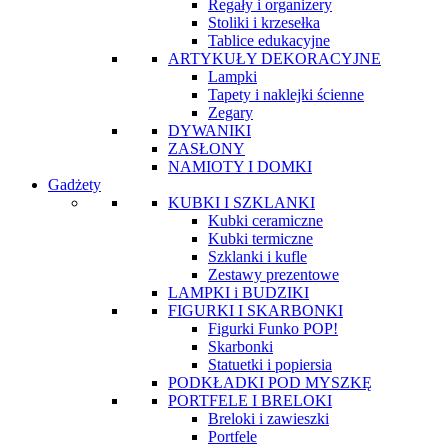
Regały i organizery
Stoliki i krzesełka
Tablice edukacyjne
ARTYKUŁY DEKORACYJNE
Lampki
Tapety i naklejki ścienne
Zegary
DYWANIKI
ZASŁONY
NAMIOTY I DOMKI
Gadżety
KUBKI I SZKLANKI
Kubki ceramiczne
Kubki termiczne
Szklanki i kufle
Zestawy prezentowe
LAMPKI i BUDZIKI
FIGURKI I SKARBONKI
Figurki Funko POP!
Skarbonki
Statuetki i popiersia
PODKŁADKI POD MYSZKĘ
PORTFELE I BRELOKI
Breloki i zawieszki
Portfele