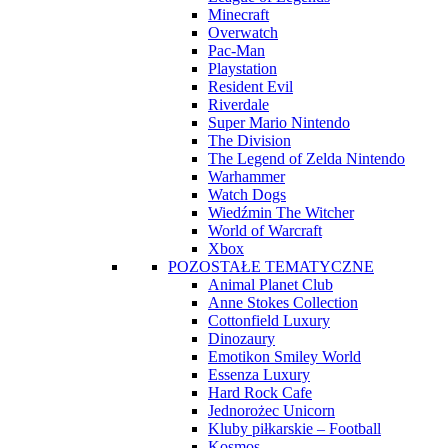
Minecraft
Overwatch
Pac-Man
Playstation
Resident Evil
Riverdale
Super Mario Nintendo
The Division
The Legend of Zelda Nintendo
Warhammer
Watch Dogs
Wiedźmin The Witcher
World of Warcraft
Xbox
POZOSTAŁE TEMATYCZNE
Animal Planet Club
Anne Stokes Collection
Cottonfield Luxury
Dinozaury
Emotikon Smiley World
Essenza Luxury
Hard Rock Cafe
Jednorożec Unicorn
Kluby piłkarskie – Football
Kosmos