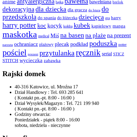
bawełna
antyalergiczna
anime
bawełniana
bajka
brelok
do
dla dziecka
dekoracyjna
dla gracza
do biura
przedszkola
dziecięca
do spania
harry
do łóżeczka
gra
harry potter
kubek
koc
kocyk
kąpielowy
manga
kołdra
maskotka
na basen
na plaże
na prezent
Miś
medical
poduszka
ochraniacz
plecak
podkład
plażowy
potter
narzuta
pościel
ręcznik
przytulanka
serial
STICZ
prezent
wycieczka
STITCH
zabawka
Rajski domek
40-316 Katowice, ul. Mroźna 17
Dział Handlowy : Tel. 693 285 641
( Kontakt pn.-pt. 8:00 - 16:00 )
Dział Wysyłek/Magazyn : Tel. 721 199 940
( Kontakt pn.-pt. 8:00 - 16:00 )
Godziny otwarcia:
Poniedziałek - piątek 8:00 - 16:00
sobota, niedziela - nieczynne