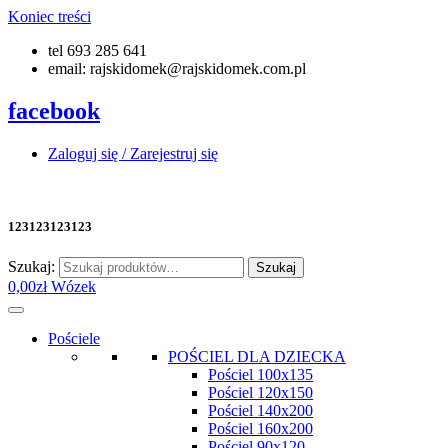
Koniec treści
tel 693 285 641
email: rajskidomek@rajskidomek.com.pl
facebook
Zaloguj się / Zarejestruj się
123123123123
Szukaj:
Szukaj
0,00
zł
Wózek
Pościele
POŚCIEL DLA DZIECKA
Pościel 100x135
Pościel 120x150
Pościel 140x200
Pościel 160x200
Pościel 90x120