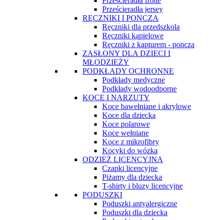
Prześcieradła frotte
Prześcieradła jersey
RĘCZNIKI I PONCZA
Ręczniki dla przedszkola
Ręczniki kąpielowe
Ręczniki z kapturem - poncza
ZASŁONY DLA DZIECI I
MŁODZIEŻY
PODKŁADY OCHRONNE
Podkłady medyczne
Podkłady wodoodporne
KOCE I NARZUTY
Koce bawełniane i akrylowe
Koce dla dziecka
Koce polarowe
Koce wełniane
Koce z mikrofibry
Kocyki do wózka
ODZIEŻ LICENCYJNA
Czapki licencyjne
Piżamy dla dziecka
T-shirty i bluzy licencyjne
PODUSZKI
Poduszki antyalergiczne
Poduszki dla dziecka