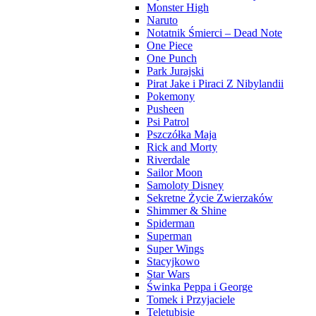
Monster High
Naruto
Notatnik Śmierci – Dead Note
One Piece
One Punch
Park Jurajski
Pirat Jake i Piraci Z Nibylandii
Pokemony
Pusheen
Psi Patrol
Pszczółka Maja
Rick and Morty
Riverdale
Sailor Moon
Samoloty Disney
Sekretne Życie Zwierzaków
Shimmer & Shine
Spiderman
Superman
Super Wings
Stacyjkowo
Star Wars
Świnka Peppa i George
Tomek i Przyjaciele
Teletubisie