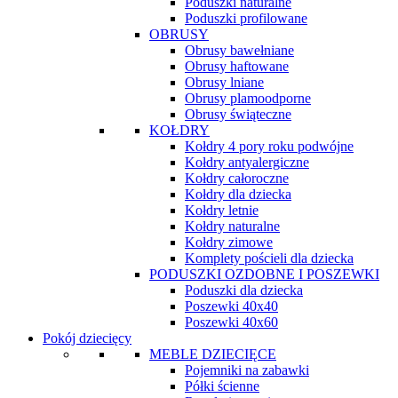
Poduszki naturalne
Poduszki profilowane
OBRUSY
Obrusy bawełniane
Obrusy haftowane
Obrusy lniane
Obrusy plamoodporne
Obrusy świąteczne
KOŁDRY
Kołdry 4 pory roku podwójne
Kołdry antyalergiczne
Kołdry całoroczne
Kołdry dla dziecka
Kołdry letnie
Kołdry naturalne
Kołdry zimowe
Komplety pościeli dla dziecka
PODUSZKI OZDOBNE I POSZEWKI
Poduszki dla dziecka
Poszewki 40x40
Poszewki 40x60
Pokój dziecięcy
MEBLE DZIECIĘCE
Pojemniki na zabawki
Półki ścienne