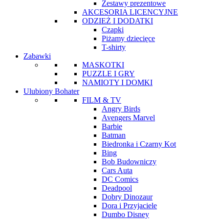
Zestawy prezentowe
AKCESORIA LICENCYJNE
ODZIEŻ I DODATKI
Czapki
Piżamy dziecięce
T-shirty
Zabawki
MASKOTKI
PUZZLE I GRY
NAMIOTY I DOMKI
Ulubiony Bohater
FILM & TV
Angry Birds
Avengers Marvel
Barbie
Batman
Biedronka i Czarny Kot
Bing
Bob Budowniczy
Cars Auta
DC Comics
Deadpool
Dobry Dinozaur
Dora i Przyjaciele
Dumbo Disney