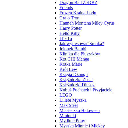
Dragon Ball Z /DBZ
Friends
Frozen Kraina Lodu
Gra o Tron
Hannah Montana Miley Cyrus
Harry Potter
Hello Kitty
IT / To
Jak wytresować Smoka?
Jelonek Bambi
Klinika dla Pluszaków
Kot CHI Manga
Kotka Marie
Król Lew
Księga Dżungli
Księżniczka Zosia
Księżniczki Dinsey
Kubuś Puchatek i Przyjaciele
LEGO
Lillebi Myszka
Max Steel
Miasteczko Haloween
Minionki
My little Pony
Myszka Minnie i Mickey