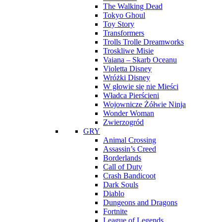
The Walking Dead
Tokyo Ghoul
Toy Story
Transformers
Trolls Trolle Dreamworks
Troskliwe Misie
Vaiana – Skarb Oceanu
Violetta Disney
Wróżki Disney
W głowie się nie Mieści
Władca Pierścieni
Wojownicze Żółwie Ninja
Wonder Woman
Zwierzogród
GRY
Animal Crossing
Assassin’s Creed
Borderlands
Call of Duty
Crash Bandicoot
Dark Souls
Diablo
Dungeons and Dragons
Fortnite
League of Legends