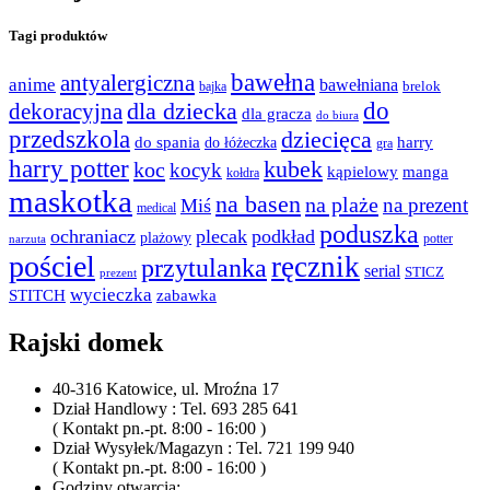
Tagi produktów
bawełna
antyalergiczna
anime
bawełniana
bajka
brelok
do
dla dziecka
dekoracyjna
dla gracza
do biura
przedszkola
dziecięca
do spania
harry
do łóżeczka
gra
harry potter
kubek
koc
kocyk
kąpielowy
manga
kołdra
maskotka
na basen
na plaże
na prezent
Miś
medical
poduszka
ochraniacz
plecak
podkład
plażowy
potter
narzuta
pościel
ręcznik
przytulanka
serial
STICZ
prezent
wycieczka
STITCH
zabawka
Rajski domek
40-316 Katowice, ul. Mroźna 17
Dział Handlowy : Tel. 693 285 641
( Kontakt pn.-pt. 8:00 - 16:00 )
Dział Wysyłek/Magazyn : Tel. 721 199 940
( Kontakt pn.-pt. 8:00 - 16:00 )
Godziny otwarcia: