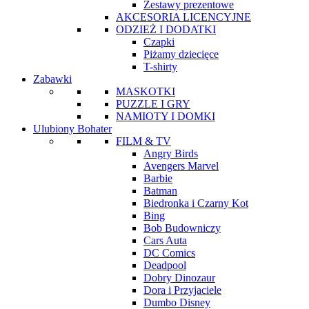
Zestawy prezentowe
AKCESORIA LICENCYJNE
ODZIEŻ I DODATKI
Czapki
Piżamy dziecięce
T-shirty
Zabawki
MASKOTKI
PUZZLE I GRY
NAMIOTY I DOMKI
Ulubiony Bohater
FILM & TV
Angry Birds
Avengers Marvel
Barbie
Batman
Biedronka i Czarny Kot
Bing
Bob Budowniczy
Cars Auta
DC Comics
Deadpool
Dobry Dinozaur
Dora i Przyjaciele
Dumbo Disney