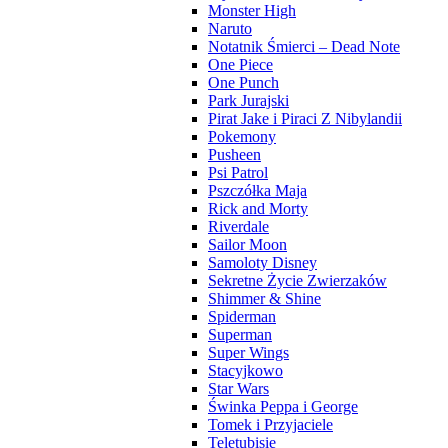
Monster High
Naruto
Notatnik Śmierci – Dead Note
One Piece
One Punch
Park Jurajski
Pirat Jake i Piraci Z Nibylandii
Pokemony
Pusheen
Psi Patrol
Pszczółka Maja
Rick and Morty
Riverdale
Sailor Moon
Samoloty Disney
Sekretne Życie Zwierzaków
Shimmer & Shine
Spiderman
Superman
Super Wings
Stacyjkowo
Star Wars
Świnka Peppa i George
Tomek i Przyjaciele
Teletubisie