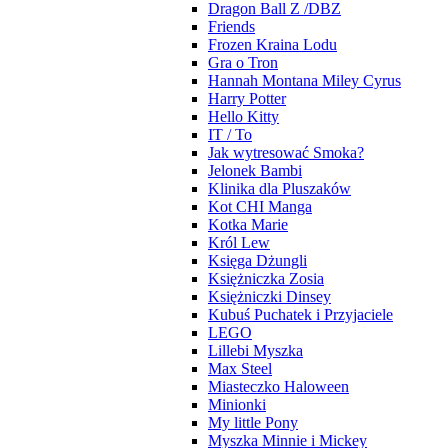
Dragon Ball Z /DBZ
Friends
Frozen Kraina Lodu
Gra o Tron
Hannah Montana Miley Cyrus
Harry Potter
Hello Kitty
IT / To
Jak wytresować Smoka?
Jelonek Bambi
Klinika dla Pluszaków
Kot CHI Manga
Kotka Marie
Król Lew
Księga Dżungli
Księżniczka Zosia
Księżniczki Dinsey
Kubuś Puchatek i Przyjaciele
LEGO
Lillebi Myszka
Max Steel
Miasteczko Haloween
Minionki
My little Pony
Myszka Minnie i Mickey