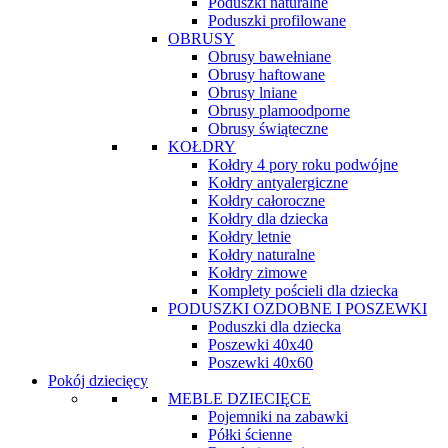
Poduszki naturalne
Poduszki profilowane
OBRUSY
Obrusy bawełniane
Obrusy haftowane
Obrusy lniane
Obrusy plamoodporne
Obrusy świąteczne
KOŁDRY
Kołdry 4 pory roku podwójne
Kołdry antyalergiczne
Kołdry całoroczne
Kołdry dla dziecka
Kołdry letnie
Kołdry naturalne
Kołdry zimowe
Komplety pościeli dla dziecka
PODUSZKI OZDOBNE I POSZEWKI
Poduszki dla dziecka
Poszewki 40x40
Poszewki 40x60
Pokój dziecięcy
MEBLE DZIECIĘCE
Pojemniki na zabawki
Półki ścienne