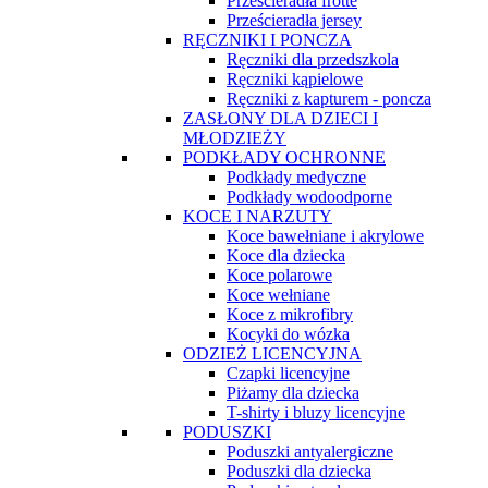
Prześcieradła frotte
Prześcieradła jersey
RĘCZNIKI I PONCZA
Ręczniki dla przedszkola
Ręczniki kąpielowe
Ręczniki z kapturem - poncza
ZASŁONY DLA DZIECI I
MŁODZIEŻY
PODKŁADY OCHRONNE
Podkłady medyczne
Podkłady wodoodporne
KOCE I NARZUTY
Koce bawełniane i akrylowe
Koce dla dziecka
Koce polarowe
Koce wełniane
Koce z mikrofibry
Kocyki do wózka
ODZIEŻ LICENCYJNA
Czapki licencyjne
Piżamy dla dziecka
T-shirty i bluzy licencyjne
PODUSZKI
Poduszki antyalergiczne
Poduszki dla dziecka