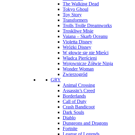
The Walking Dead
Tokyo Ghoul
Toy Story
Transformers
Trolls Trolle Dreamworks
Troskliwe Misie
Vaiana – Skarb Oceanu
Violetta Disney
Wróżki Disney
W głowie się nie Mieści
Władca Pierścieni
Wojownicze Żółwie Ninja
Wonder Woman
Zwierzogród
GRY
Animal Crossing
Assassin’s Creed
Borderlands
Call of Duty
Crash Bandicoot
Dark Souls
Diablo
Dungeons and Dragons
Fortnite
League of Legends