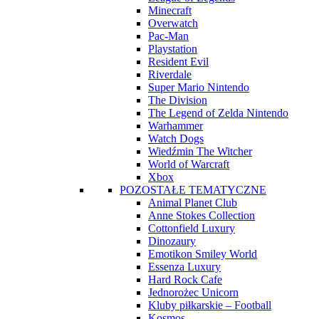
Minecraft
Overwatch
Pac-Man
Playstation
Resident Evil
Riverdale
Super Mario Nintendo
The Division
The Legend of Zelda Nintendo
Warhammer
Watch Dogs
Wiedźmin The Witcher
World of Warcraft
Xbox
POZOSTAŁE TEMATYCZNE
Animal Planet Club
Anne Stokes Collection
Cottonfield Luxury
Dinozaury
Emotikon Smiley World
Essenza Luxury
Hard Rock Cafe
Jednorożec Unicorn
Kluby piłkarskie – Football
Kosmos