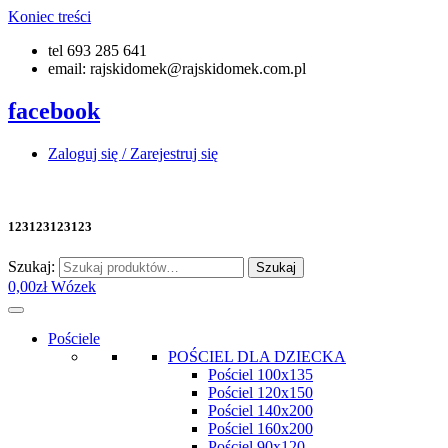
Koniec treści
tel 693 285 641
email: rajskidomek@rajskidomek.com.pl
facebook
Zaloguj się / Zarejestruj się
123123123123
Szukaj:
Szukaj
0,00
zł
Wózek
Pościele
POŚCIEL DLA DZIECKA
Pościel 100x135
Pościel 120x150
Pościel 140x200
Pościel 160x200
Pościel 90x120