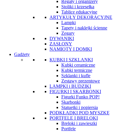
Regały i organizery
Stoliki i krzesełka
Tablice edukacyjne
ARTYKUŁY DEKORACYJNE
Lampki
Tapety i naklejki ścienne
Zegary
DYWANIKI
ZASŁONY
NAMIOTY I DOMKI
Gadżety
KUBKI I SZKLANKI
Kubki ceramiczne
Kubki termiczne
Szklanki i kufle
Zestawy prezentowe
LAMPKI i BUDZIKI
FIGURKI I SKARBONKI
Figurki Funko POP!
Skarbonki
Statuetki i popiersia
PODKŁADKI POD MYSZKĘ
PORTFELE I BRELOKI
Breloki i zawieszki
Portfele