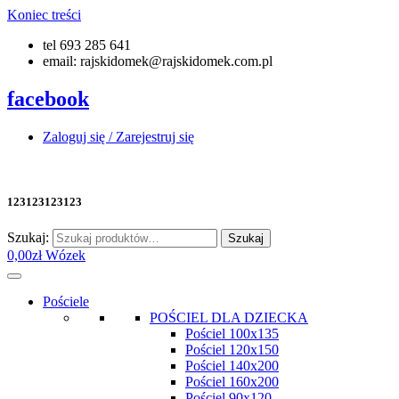
Koniec treści
tel 693 285 641
email: rajskidomek@rajskidomek.com.pl
facebook
Zaloguj się / Zarejestruj się
123123123123
Szukaj:
Szukaj
0,00
zł
Wózek
Pościele
POŚCIEL DLA DZIECKA
Pościel 100x135
Pościel 120x150
Pościel 140x200
Pościel 160x200
Pościel 90x120