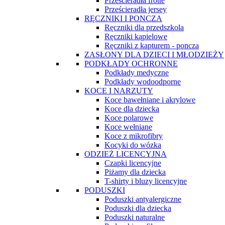
Prześcieradła frotte
Prześcieradła jersey
RĘCZNIKI I PONCZA
Ręczniki dla przedszkola
Ręczniki kąpielowe
Ręczniki z kapturem - poncza
ZASŁONY DLA DZIECI I MŁODZIEŻY
PODKŁADY OCHRONNE
Podkłady medyczne
Podkłady wodoodporne
KOCE I NARZUTY
Koce bawełniane i akrylowe
Koce dla dziecka
Koce polarowe
Koce wełniane
Koce z mikrofibry
Kocyki do wózka
ODZIEŻ LICENCYJNA
Czapki licencyjne
Piżamy dla dziecka
T-shirty i bluzy licencyjne
PODUSZKI
Poduszki antyalergiczne
Poduszki dla dziecka
Poduszki naturalne