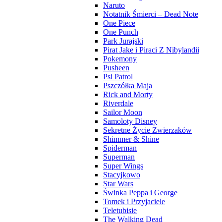
Naruto
Notatnik Śmierci – Dead Note
One Piece
One Punch
Park Jurajski
Pirat Jake i Piraci Z Nibylandii
Pokemony
Pusheen
Psi Patrol
Pszczółka Maja
Rick and Morty
Riverdale
Sailor Moon
Samoloty Disney
Sekretne Życie Zwierzaków
Shimmer & Shine
Spiderman
Superman
Super Wings
Stacyjkowo
Star Wars
Świnka Peppa i George
Tomek i Przyjaciele
Teletubisie
The Walking Dead