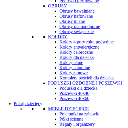
Poduszki profilowane
OBRUSY
Obrusy bawełniane
Obrusy haftowane
Obrusy lniane
Obrusy plamoodporne
Obrusy świąteczne
KOŁDRY
Kołdry 4 pory roku podwójne
Kołdry antyalergiczne
Kołdry całoroczne
Kołdry dla dziecka
Kołdry letnie
Kołdry naturalne
Kołdry zimowe
Komplety pościeli dla dziecka
PODUSZKI OZDOBNE I POSZEWKI
Poduszki dla dziecka
Poszewki 40x40
Poszewki 40x60
Pokój dziecięcy
MEBLE DZIECIĘCE
Pojemniki na zabawki
Półki ścienne
Regały i organizery