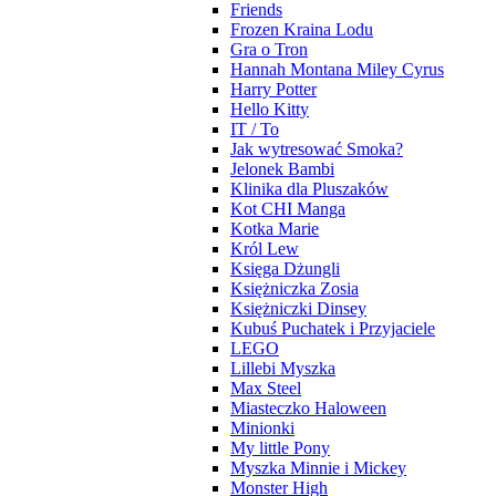
Friends
Frozen Kraina Lodu
Gra o Tron
Hannah Montana Miley Cyrus
Harry Potter
Hello Kitty
IT / To
Jak wytresować Smoka?
Jelonek Bambi
Klinika dla Pluszaków
Kot CHI Manga
Kotka Marie
Król Lew
Księga Dżungli
Księżniczka Zosia
Księżniczki Dinsey
Kubuś Puchatek i Przyjaciele
LEGO
Lillebi Myszka
Max Steel
Miasteczko Haloween
Minionki
My little Pony
Myszka Minnie i Mickey
Monster High