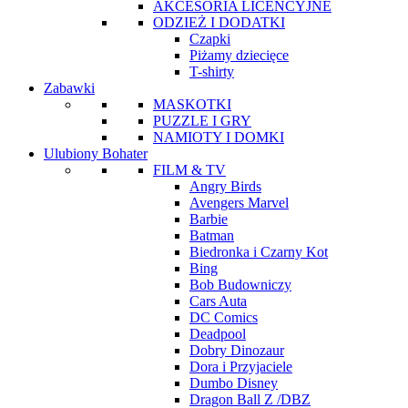
AKCESORIA LICENCYJNE
ODZIEŻ I DODATKI
Czapki
Piżamy dziecięce
T-shirty
Zabawki
MASKOTKI
PUZZLE I GRY
NAMIOTY I DOMKI
Ulubiony Bohater
FILM & TV
Angry Birds
Avengers Marvel
Barbie
Batman
Biedronka i Czarny Kot
Bing
Bob Budowniczy
Cars Auta
DC Comics
Deadpool
Dobry Dinozaur
Dora i Przyjaciele
Dumbo Disney
Dragon Ball Z /DBZ