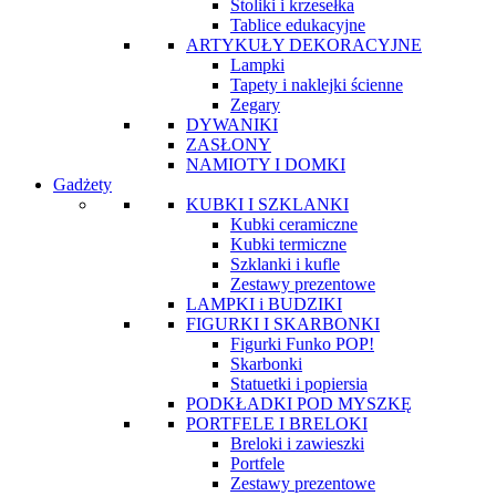
Stoliki i krzesełka
Tablice edukacyjne
ARTYKUŁY DEKORACYJNE
Lampki
Tapety i naklejki ścienne
Zegary
DYWANIKI
ZASŁONY
NAMIOTY I DOMKI
Gadżety
KUBKI I SZKLANKI
Kubki ceramiczne
Kubki termiczne
Szklanki i kufle
Zestawy prezentowe
LAMPKI i BUDZIKI
FIGURKI I SKARBONKI
Figurki Funko POP!
Skarbonki
Statuetki i popiersia
PODKŁADKI POD MYSZKĘ
PORTFELE I BRELOKI
Breloki i zawieszki
Portfele
Zestawy prezentowe