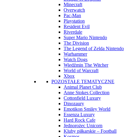
Minecraft
Overwatch
Pac-Man
Playstation
Resident Evil
Riverdale
Super Mario Nintendo
The Division
The Legend of Zelda Nintendo
Warhammer
Watch Dogs
Wiedźmin The Witcher
World of Warcraft
Xbox
POZOSTAŁE TEMATYCZNE
Animal Planet Club
Anne Stokes Collection
Cottonfield Luxury
Dinozaury
Emotikon Smiley World
Essenza Luxury
Hard Rock Cafe
Jednorożec Unicorn
Kluby piłkarskie – Football
Kosmos