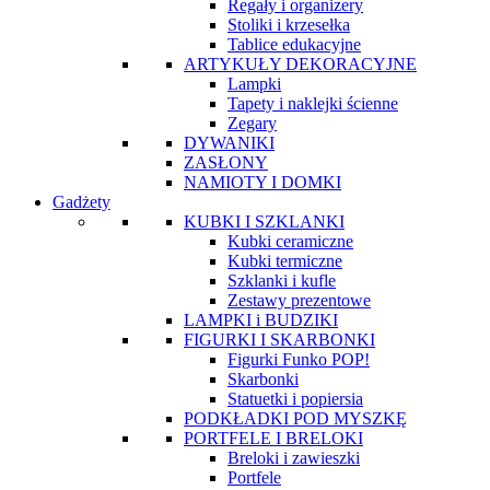
Regały i organizery
Stoliki i krzesełka
Tablice edukacyjne
ARTYKUŁY DEKORACYJNE
Lampki
Tapety i naklejki ścienne
Zegary
DYWANIKI
ZASŁONY
NAMIOTY I DOMKI
Gadżety
KUBKI I SZKLANKI
Kubki ceramiczne
Kubki termiczne
Szklanki i kufle
Zestawy prezentowe
LAMPKI i BUDZIKI
FIGURKI I SKARBONKI
Figurki Funko POP!
Skarbonki
Statuetki i popiersia
PODKŁADKI POD MYSZKĘ
PORTFELE I BRELOKI
Breloki i zawieszki
Portfele