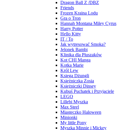
Dragon Ball Z /DBZ
Friends
Frozen Kraina Lodu
Gra o Tron
Hannah Montana Miley Cyrus
Harry Potter
Hello Kitty
IT / To
Jak wytresować Smoka?
Jelonek Bambi
Klinika dla Pluszaków
Kot CHI Manga
Kotka Marie
Król Lew
Księga Dżungli
Księżniczka Zosia
Księżniczki Dinsey
Kubuś Puchatek i Przyjaciele
LEGO
Lillebi Myszka
Max Steel
Miasteczko Haloween
Minionki
My little Pony
Myszka Minnie i Mickey