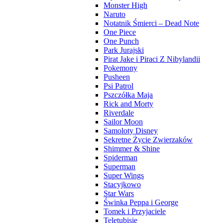
Monster High
Naruto
Notatnik Śmierci – Dead Note
One Piece
One Punch
Park Jurajski
Pirat Jake i Piraci Z Nibylandii
Pokemony
Pusheen
Psi Patrol
Pszczółka Maja
Rick and Morty
Riverdale
Sailor Moon
Samoloty Disney
Sekretne Życie Zwierzaków
Shimmer & Shine
Spiderman
Superman
Super Wings
Stacyjkowo
Star Wars
Świnka Peppa i George
Tomek i Przyjaciele
Teletubisie