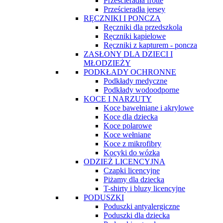
Prześcieradła frotte
Prześcieradła jersey
RĘCZNIKI I PONCZA
Ręczniki dla przedszkola
Ręczniki kąpielowe
Ręczniki z kapturem - poncza
ZASŁONY DLA DZIECI I
MŁODZIEŻY
PODKŁADY OCHRONNE
Podkłady medyczne
Podkłady wodoodporne
KOCE I NARZUTY
Koce bawełniane i akrylowe
Koce dla dziecka
Koce polarowe
Koce wełniane
Koce z mikrofibry
Kocyki do wózka
ODZIEŻ LICENCYJNA
Czapki licencyjne
Piżamy dla dziecka
T-shirty i bluzy licencyjne
PODUSZKI
Poduszki antyalergiczne
Poduszki dla dziecka