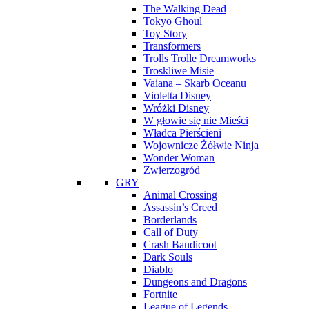
The Walking Dead
Tokyo Ghoul
Toy Story
Transformers
Trolls Trolle Dreamworks
Troskliwe Misie
Vaiana – Skarb Oceanu
Violetta Disney
Wróżki Disney
W głowie się nie Mieści
Władca Pierścieni
Wojownicze Żółwie Ninja
Wonder Woman
Zwierzogród
GRY
Animal Crossing
Assassin’s Creed
Borderlands
Call of Duty
Crash Bandicoot
Dark Souls
Diablo
Dungeons and Dragons
Fortnite
League of Legends