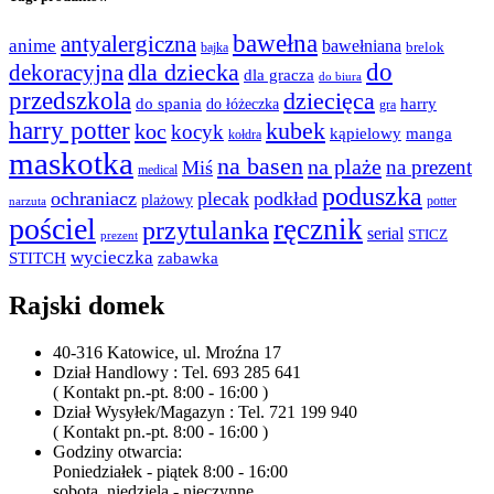
bawełna
antyalergiczna
anime
bawełniana
bajka
brelok
do
dla dziecka
dekoracyjna
dla gracza
do biura
przedszkola
dziecięca
do spania
harry
do łóżeczka
gra
harry potter
kubek
koc
kocyk
kąpielowy
manga
kołdra
maskotka
na basen
na plaże
na prezent
Miś
medical
poduszka
ochraniacz
plecak
podkład
plażowy
potter
narzuta
pościel
ręcznik
przytulanka
serial
STICZ
prezent
wycieczka
STITCH
zabawka
Rajski domek
40-316 Katowice, ul. Mroźna 17
Dział Handlowy : Tel. 693 285 641
( Kontakt pn.-pt. 8:00 - 16:00 )
Dział Wysyłek/Magazyn : Tel. 721 199 940
( Kontakt pn.-pt. 8:00 - 16:00 )
Godziny otwarcia:
Poniedziałek - piątek 8:00 - 16:00
sobota, niedziela - nieczynne