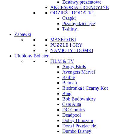
Zestawy prezentowe
AKCESORIA LICENCYJNE
ODZIEŻ I DODATKI
Czapki
Piżamy dziecięce
T-shirty
Zabawki
MASKOTKI
PUZZLE I GRY
NAMIOTY I DOMKI
Ulubiony Bohater
FILM & TV
Angry Birds
Avengers Marvel
Barbie
Batman
Biedronka i Czarny Kot
Bing
Bob Budowniczy
Cars Auta
DC Comics
Deadpool
Dobry Dinozaur
Dora i Przyjaciele
Dumbo Disney