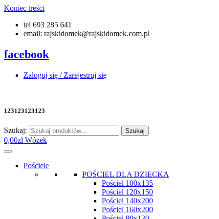
Koniec treści
tel 693 285 641
email: rajskidomek@rajskidomek.com.pl
facebook
Zaloguj się / Zarejestruj się
123123123123
Szukaj:
Szukaj
0,00
zł
Wózek
Pościele
POŚCIEL DLA DZIECKA
Pościel 100x135
Pościel 120x150
Pościel 140x200
Pościel 160x200
Pościel 90x120