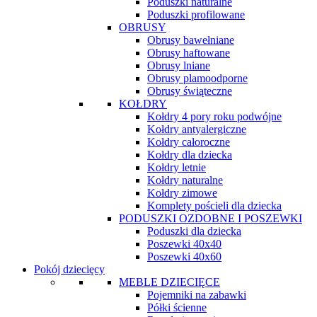
Poduszki naturalne
Poduszki profilowane
OBRUSY
Obrusy bawełniane
Obrusy haftowane
Obrusy lniane
Obrusy plamoodporne
Obrusy świąteczne
KOŁDRY
Kołdry 4 pory roku podwójne
Kołdry antyalergiczne
Kołdry całoroczne
Kołdry dla dziecka
Kołdry letnie
Kołdry naturalne
Kołdry zimowe
Komplety pościeli dla dziecka
PODUSZKI OZDOBNE I POSZEWKI
Poduszki dla dziecka
Poszewki 40x40
Poszewki 40x60
Pokój dziecięcy
MEBLE DZIECIĘCE
Pojemniki na zabawki
Półki ścienne