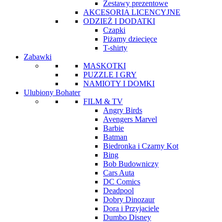
Zestawy prezentowe
AKCESORIA LICENCYJNE
ODZIEŻ I DODATKI
Czapki
Piżamy dziecięce
T-shirty
Zabawki
MASKOTKI
PUZZLE I GRY
NAMIOTY I DOMKI
Ulubiony Bohater
FILM & TV
Angry Birds
Avengers Marvel
Barbie
Batman
Biedronka i Czarny Kot
Bing
Bob Budowniczy
Cars Auta
DC Comics
Deadpool
Dobry Dinozaur
Dora i Przyjaciele
Dumbo Disney