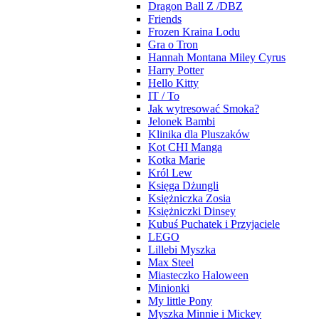
Dragon Ball Z /DBZ
Friends
Frozen Kraina Lodu
Gra o Tron
Hannah Montana Miley Cyrus
Harry Potter
Hello Kitty
IT / To
Jak wytresować Smoka?
Jelonek Bambi
Klinika dla Pluszaków
Kot CHI Manga
Kotka Marie
Król Lew
Księga Dżungli
Księżniczka Zosia
Księżniczki Dinsey
Kubuś Puchatek i Przyjaciele
LEGO
Lillebi Myszka
Max Steel
Miasteczko Haloween
Minionki
My little Pony
Myszka Minnie i Mickey