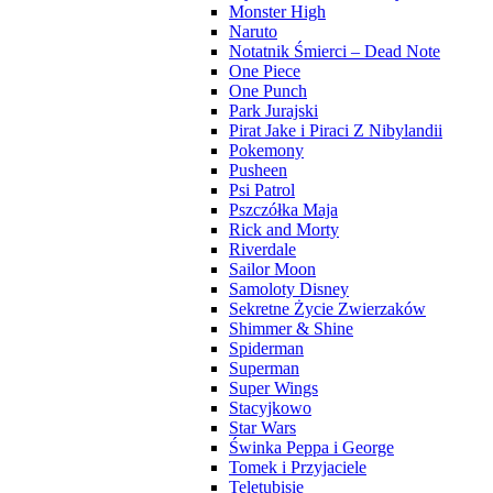
Monster High
Naruto
Notatnik Śmierci – Dead Note
One Piece
One Punch
Park Jurajski
Pirat Jake i Piraci Z Nibylandii
Pokemony
Pusheen
Psi Patrol
Pszczółka Maja
Rick and Morty
Riverdale
Sailor Moon
Samoloty Disney
Sekretne Życie Zwierzaków
Shimmer & Shine
Spiderman
Superman
Super Wings
Stacyjkowo
Star Wars
Świnka Peppa i George
Tomek i Przyjaciele
Teletubisie