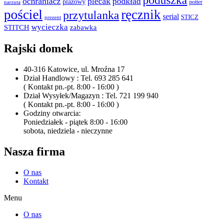
poduszka
ochraniacz
plecak
podkład
plażowy
potter
narzuta
pościel
ręcznik
przytulanka
serial
STICZ
prezent
wycieczka
STITCH
zabawka
Rajski domek
40-316 Katowice, ul. Mroźna 17
Dział Handlowy : Tel. 693 285 641
( Kontakt pn.-pt. 8:00 - 16:00 )
Dział Wysyłek/Magazyn : Tel. 721 199 940
( Kontakt pn.-pt. 8:00 - 16:00 )
Godziny otwarcia:
Poniedziałek - piątek 8:00 - 16:00
sobota, niedziela - nieczynne
Nasza firma
O nas
Kontakt
Menu
O nas