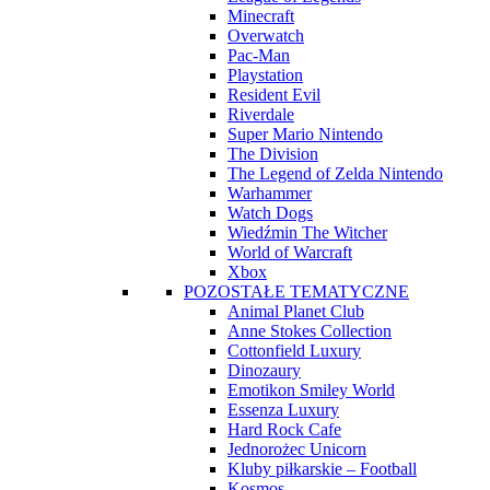
Minecraft
Overwatch
Pac-Man
Playstation
Resident Evil
Riverdale
Super Mario Nintendo
The Division
The Legend of Zelda Nintendo
Warhammer
Watch Dogs
Wiedźmin The Witcher
World of Warcraft
Xbox
POZOSTAŁE TEMATYCZNE
Animal Planet Club
Anne Stokes Collection
Cottonfield Luxury
Dinozaury
Emotikon Smiley World
Essenza Luxury
Hard Rock Cafe
Jednorożec Unicorn
Kluby piłkarskie – Football
Kosmos