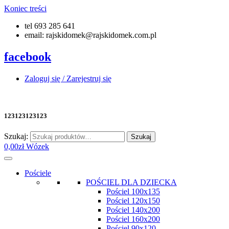
Koniec treści
tel 693 285 641
email: rajskidomek@rajskidomek.com.pl
facebook
Zaloguj się / Zarejestruj się
123123123123
Szukaj:
Szukaj
0,00
zł
Wózek
Pościele
POŚCIEL DLA DZIECKA
Pościel 100x135
Pościel 120x150
Pościel 140x200
Pościel 160x200
Pościel 90x120