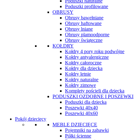
Poduszki naturalne
Poduszki profilowane
OBRUSY
Obrusy bawełniane
Obrusy haftowane
Obrusy lniane
Obrusy plamoodporne
Obrusy świąteczne
KOŁDRY
Kołdry 4 pory roku podwójne
Kołdry antyalergiczne
Kołdry całoroczne
Kołdry dla dziecka
Kołdry letnie
Kołdry naturalne
Kołdry zimowe
Komplety pościeli dla dziecka
PODUSZKI OZDOBNE I POSZEWKI
Poduszki dla dziecka
Poszewki 40x40
Poszewki 40x60
Pokój dziecięcy
MEBLE DZIECIĘCE
Pojemniki na zabawki
Półki ścienne