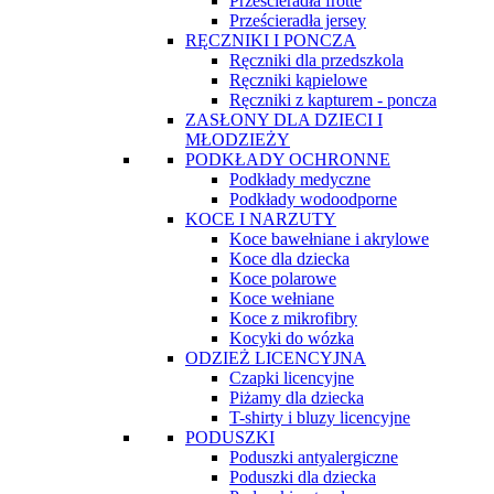
Prześcieradła frotte
Prześcieradła jersey
RĘCZNIKI I PONCZA
Ręczniki dla przedszkola
Ręczniki kąpielowe
Ręczniki z kapturem - poncza
ZASŁONY DLA DZIECI I
MŁODZIEŻY
PODKŁADY OCHRONNE
Podkłady medyczne
Podkłady wodoodporne
KOCE I NARZUTY
Koce bawełniane i akrylowe
Koce dla dziecka
Koce polarowe
Koce wełniane
Koce z mikrofibry
Kocyki do wózka
ODZIEŻ LICENCYJNA
Czapki licencyjne
Piżamy dla dziecka
T-shirty i bluzy licencyjne
PODUSZKI
Poduszki antyalergiczne
Poduszki dla dziecka