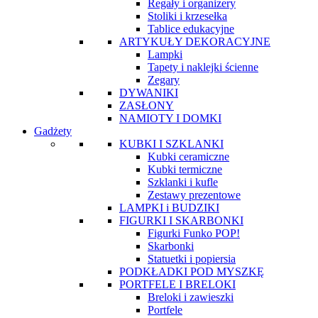
Regały i organizery
Stoliki i krzesełka
Tablice edukacyjne
ARTYKUŁY DEKORACYJNE
Lampki
Tapety i naklejki ścienne
Zegary
DYWANIKI
ZASŁONY
NAMIOTY I DOMKI
Gadżety
KUBKI I SZKLANKI
Kubki ceramiczne
Kubki termiczne
Szklanki i kufle
Zestawy prezentowe
LAMPKI i BUDZIKI
FIGURKI I SKARBONKI
Figurki Funko POP!
Skarbonki
Statuetki i popiersia
PODKŁADKI POD MYSZKĘ
PORTFELE I BRELOKI
Breloki i zawieszki
Portfele