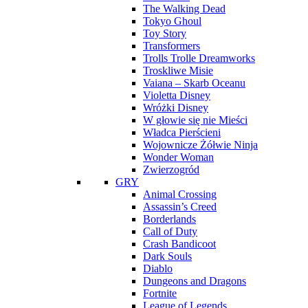
The Walking Dead
Tokyo Ghoul
Toy Story
Transformers
Trolls Trolle Dreamworks
Troskliwe Misie
Vaiana – Skarb Oceanu
Violetta Disney
Wróżki Disney
W głowie się nie Mieści
Władca Pierścieni
Wojownicze Żółwie Ninja
Wonder Woman
Zwierzogród
GRY
Animal Crossing
Assassin’s Creed
Borderlands
Call of Duty
Crash Bandicoot
Dark Souls
Diablo
Dungeons and Dragons
Fortnite
League of Legends