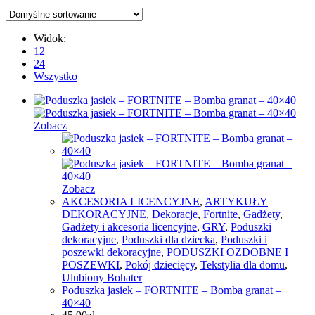
Widok:
12
24
Wszystko
Zobacz
Zobacz
AKCESORIA LICENCYJNE
,
ARTYKUŁY
DEKORACYJNE
,
Dekoracje
,
Fortnite
,
Gadżety
,
Gadżety i akcesoria licencyjne
,
GRY
,
Poduszki
dekoracyjne
,
Poduszki dla dziecka
,
Poduszki i
poszewki dekoracyjne
,
PODUSZKI OZDOBNE I
POSZEWKI
,
Pokój dziecięcy
,
Tekstylia dla domu
,
Ulubiony Bohater
Poduszka jasiek – FORTNITE – Bomba granat –
40×40