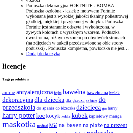
45,90
zł
Poduszka dekoracyjna FORTNITE - BOMBA
Poduszka ozdobna - jasiek z motywem Fortnite
wykonana jest z wysokiej jakości tkaniny poliestrowej
gładkiej, miękkiej i przyjemnej w dotyku. Poduszka
Fortnite jest starannie odszyta i wykończona, w
żywych kolorach z wyraźnym wzorem. Poduszka
dwustronna, różnym wzorem po obydwóch stronach
(na zdjęciach w aukcji przedstawione są obie strony
poduszki) . Poduszka kompletna, powłoczka nie jest…
Dodaj do koszyka
licencje
Tagi produktów
bawełna
antyalergiczna
anime
bawełniana
bajka
brelok
do
dla dziecka
dekoracyjna
dla gracza
do biura
przedszkola
dziecięca
do spania
harry
do łóżeczka
gra
harry potter
kubek
koc
kocyk
kąpielowy
manga
kołdra
maskotka
na basen
na plaże
na prezent
Miś
medical