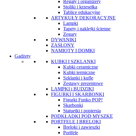
Regały i organizery
Stoliki i krzesełka
Tablice edukacyjne
ARTYKUŁY DEKORACYJNE
Lampki
Tapety i naklejki ścienne
Zegary
DYWANIKI
ZASŁONY
NAMIOTY I DOMKI
Gadżety
KUBKI I SZKLANKI
Kubki ceramiczne
Kubki termiczne
Szklanki i kufle
Zestawy prezentowe
LAMPKI i BUDZIKI
FIGURKI I SKARBONKI
Figurki Funko POP!
Skarbonki
Statuetki i popiersia
PODKŁADKI POD MYSZKĘ
PORTFELE I BRELOKI
Breloki i zawieszki
Portfele