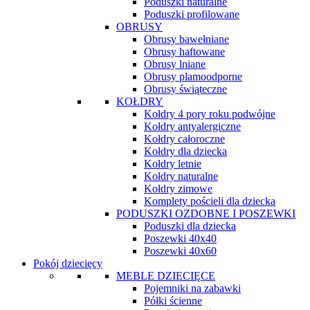
Poduszki naturalne
Poduszki profilowane
OBRUSY
Obrusy bawełniane
Obrusy haftowane
Obrusy lniane
Obrusy plamoodporne
Obrusy świąteczne
KOŁDRY
Kołdry 4 pory roku podwójne
Kołdry antyalergiczne
Kołdry całoroczne
Kołdry dla dziecka
Kołdry letnie
Kołdry naturalne
Kołdry zimowe
Komplety pościeli dla dziecka
PODUSZKI OZDOBNE I POSZEWKI
Poduszki dla dziecka
Poszewki 40x40
Poszewki 40x60
Pokój dziecięcy
MEBLE DZIECIĘCE
Pojemniki na zabawki
Półki ścienne