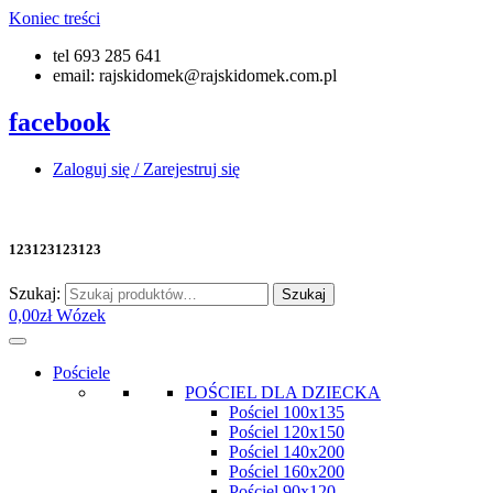
Koniec treści
tel 693 285 641
email: rajskidomek@rajskidomek.com.pl
facebook
Zaloguj się / Zarejestruj się
123123123123
Szukaj:
Szukaj
0,00
zł
Wózek
Pościele
POŚCIEL DLA DZIECKA
Pościel 100x135
Pościel 120x150
Pościel 140x200
Pościel 160x200
Pościel 90x120