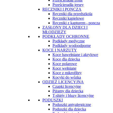
Prześcieradła frotte
Prześcieradła jersey
RĘCZNIKI I PONCZA
Ręczniki dla przedszkola
Ręczniki kąpielowe
Ręczniki z kapturem - poncza
ZASŁONY DLA DZIECI I
MŁODZIEŻY
PODKŁADY OCHRONNE
Podkłady medyczne
Podkłady wodoodporne
KOCE I NARZUTY
Koce bawełniane i akrylowe
Koce dla dziecka
Koce polarowe
Koce wełniane
Koce z mikrofibry
Kocyki do wózka
ODZIEŻ LICENCYJNA
Czapki licencyjne
Piżamy dla dziecka
T-shirty i bluzy licencyjne
PODUSZKI
Poduszki antyalergiczne
Poduszki dla dziecka