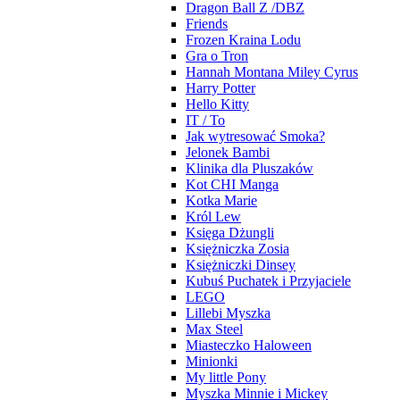
Dragon Ball Z /DBZ
Friends
Frozen Kraina Lodu
Gra o Tron
Hannah Montana Miley Cyrus
Harry Potter
Hello Kitty
IT / To
Jak wytresować Smoka?
Jelonek Bambi
Klinika dla Pluszaków
Kot CHI Manga
Kotka Marie
Król Lew
Księga Dżungli
Księżniczka Zosia
Księżniczki Dinsey
Kubuś Puchatek i Przyjaciele
LEGO
Lillebi Myszka
Max Steel
Miasteczko Haloween
Minionki
My little Pony
Myszka Minnie i Mickey