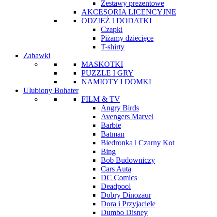
Zestawy prezentowe
AKCESORIA LICENCYJNE
ODZIEŻ I DODATKI
Czapki
Piżamy dziecięce
T-shirty
Zabawki
MASKOTKI
PUZZLE I GRY
NAMIOTY I DOMKI
Ulubiony Bohater
FILM & TV
Angry Birds
Avengers Marvel
Barbie
Batman
Biedronka i Czarny Kot
Bing
Bob Budowniczy
Cars Auta
DC Comics
Deadpool
Dobry Dinozaur
Dora i Przyjaciele
Dumbo Disney