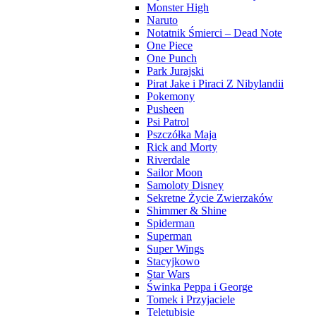
Monster High
Naruto
Notatnik Śmierci – Dead Note
One Piece
One Punch
Park Jurajski
Pirat Jake i Piraci Z Nibylandii
Pokemony
Pusheen
Psi Patrol
Pszczółka Maja
Rick and Morty
Riverdale
Sailor Moon
Samoloty Disney
Sekretne Życie Zwierzaków
Shimmer & Shine
Spiderman
Superman
Super Wings
Stacyjkowo
Star Wars
Świnka Peppa i George
Tomek i Przyjaciele
Teletubisie