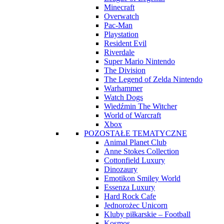
Minecraft
Overwatch
Pac-Man
Playstation
Resident Evil
Riverdale
Super Mario Nintendo
The Division
The Legend of Zelda Nintendo
Warhammer
Watch Dogs
Wiedźmin The Witcher
World of Warcraft
Xbox
POZOSTAŁE TEMATYCZNE
Animal Planet Club
Anne Stokes Collection
Cottonfield Luxury
Dinozaury
Emotikon Smiley World
Essenza Luxury
Hard Rock Cafe
Jednorożec Unicorn
Kluby piłkarskie – Football
Kosmos