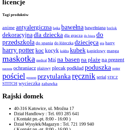
licencje
Tagi produktów
bawełna
antyalergiczna
anime
bawełniana
bajka
brelok
do
dla dziecka
dekoracyjna
dla gracza
do biura
przedszkola
dziecięca
do spania
harry
do łóżeczka
gra
harry potter
kubek
koc
kocyk
kąpielowy
manga
kołdra
maskotka
na basen
na plaże
na prezent
Miś
medical
poduszka
ochraniacz
plecak
podkład
plażowy
potter
narzuta
pościel
ręcznik
przytulanka
serial
STICZ
prezent
wycieczka
STITCH
zabawka
Rajski domek
40-316 Katowice, ul. Mroźna 17
Dział Handlowy : Tel. 693 285 641
( Kontakt pn.-pt. 8:00 - 16:00 )
Dział Wysyłek/Magazyn : Tel. 721 199 940
( Kontakt pn.-pt. 8:00 - 16:00 )