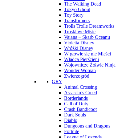
The Walking Dead
Tokyo Ghoul
Toy Story
Transformers
Trolls Trolle Dreamworks
Troskliwe Misie
Vaiana – Skarb Oceanu
Violetta Disney
Wróżki Disney
W głowie się nie Mieści
Władca Pierścieni
Wojownicze Żółwie Ninja
Wonder Woman
Zwierzogród
GRY
Animal Crossing
Assassin’s Creed
Borderlands
Call of Duty
Crash Bandicoot
Dark Souls
Diablo
Dungeons and Dragons
Fortnite
League of Legends