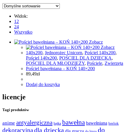
Widok:
12
24
Wszystko
Zobacz
Zobacz
140x200
,
Jednorożec Unicorn
,
Pościel 140x200
,
Pościel 140x200
,
POŚCIEL DLA DZIECKA
,
POŚCIEL DLA MŁODZIEŻY
,
Pościele
,
Zwierzęta
Pościel bawełniana – KOŃ 140×200
89,49
zł
Dodaj do koszyka
licencje
Tagi produktów
bawełna
antyalergiczna
anime
bawełniana
bajka
brelok
do
dla dziecka
dekoracyjna
dla gracza
do biura