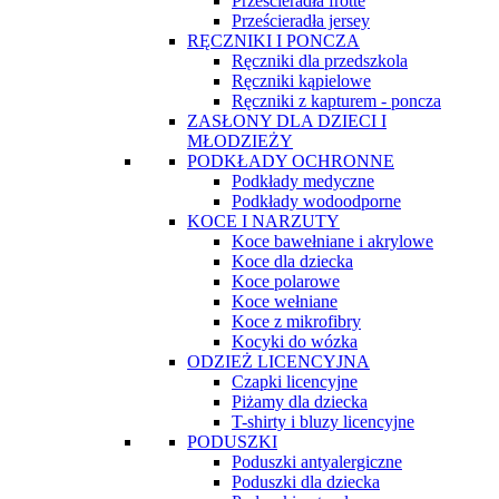
Prześcieradła frotte
Prześcieradła jersey
RĘCZNIKI I PONCZA
Ręczniki dla przedszkola
Ręczniki kąpielowe
Ręczniki z kapturem - poncza
ZASŁONY DLA DZIECI I
MŁODZIEŻY
PODKŁADY OCHRONNE
Podkłady medyczne
Podkłady wodoodporne
KOCE I NARZUTY
Koce bawełniane i akrylowe
Koce dla dziecka
Koce polarowe
Koce wełniane
Koce z mikrofibry
Kocyki do wózka
ODZIEŻ LICENCYJNA
Czapki licencyjne
Piżamy dla dziecka
T-shirty i bluzy licencyjne
PODUSZKI
Poduszki antyalergiczne
Poduszki dla dziecka