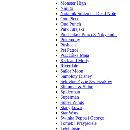
Monster High
Naruto
Notatnik Śmierci – Dead Note
One Piece
One Punch
Park Jurajski
Pirat Jake i Piraci Z Nibylandii
Pokemony
Pusheen
Psi Patrol
Pszczółka Maja
Rick and Morty
Riverdale
Sailor Moon
Samoloty Disney
Sekretne Życie Zwierzaków
Shimmer & Shine
Spiderman
Superman
Super Wings
Stacyjkowo
Star Wars
Świnka Peppa i George
Tomek i Przyjaciele
Teletubisie