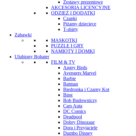
Zestawy prezentowe
AKCESORIA LICENCYJNE
ODZIEŻ I DODATKI
Czapki
Piżamy dziecięce
T-shirty
Zabawki
MASKOTKI
PUZZLE I GRY
NAMIOTY I DOMKI
Ulubiony Bohater
FILM & TV
Angry Birds
Avengers Marvel
Barbie
Batman
Biedronka i Czarny Kot
Bing
Bob Budowniczy
Cars Auta
DC Comics
Deadpool
Dobry Dinozaur
Dora i Przyjaciele
Dumbo Disney