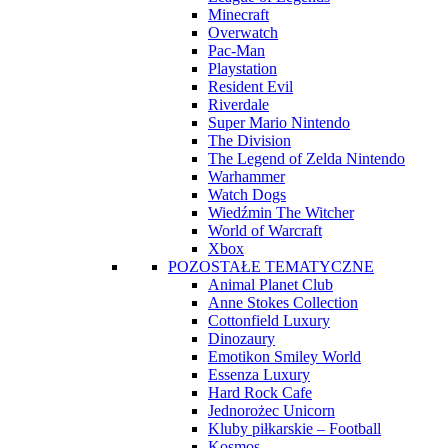
Minecraft
Overwatch
Pac-Man
Playstation
Resident Evil
Riverdale
Super Mario Nintendo
The Division
The Legend of Zelda Nintendo
Warhammer
Watch Dogs
Wiedźmin The Witcher
World of Warcraft
Xbox
POZOSTAŁE TEMATYCZNE
Animal Planet Club
Anne Stokes Collection
Cottonfield Luxury
Dinozaury
Emotikon Smiley World
Essenza Luxury
Hard Rock Cafe
Jednorożec Unicorn
Kluby piłkarskie – Football
Kosmos