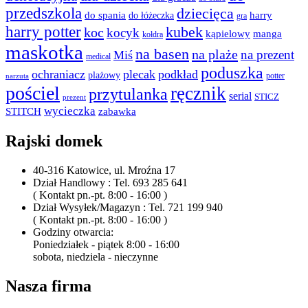
przedszkola
dziecięca
do spania
harry
do łóżeczka
gra
harry potter
kubek
koc
kocyk
kąpielowy
manga
kołdra
maskotka
na basen
na plaże
na prezent
Miś
medical
poduszka
ochraniacz
plecak
podkład
plażowy
potter
narzuta
pościel
ręcznik
przytulanka
serial
STICZ
prezent
wycieczka
STITCH
zabawka
Rajski domek
40-316 Katowice, ul. Mroźna 17
Dział Handlowy : Tel. 693 285 641
( Kontakt pn.-pt. 8:00 - 16:00 )
Dział Wysyłek/Magazyn : Tel. 721 199 940
( Kontakt pn.-pt. 8:00 - 16:00 )
Godziny otwarcia:
Poniedziałek - piątek 8:00 - 16:00
sobota, niedziela - nieczynne
Nasza firma