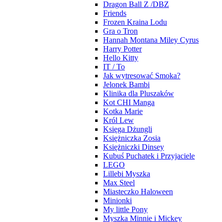
Dragon Ball Z /DBZ
Friends
Frozen Kraina Lodu
Gra o Tron
Hannah Montana Miley Cyrus
Harry Potter
Hello Kitty
IT / To
Jak wytresować Smoka?
Jelonek Bambi
Klinika dla Pluszaków
Kot CHI Manga
Kotka Marie
Król Lew
Księga Dżungli
Księżniczka Zosia
Księżniczki Dinsey
Kubuś Puchatek i Przyjaciele
LEGO
Lillebi Myszka
Max Steel
Miasteczko Haloween
Minionki
My little Pony
Myszka Minnie i Mickey