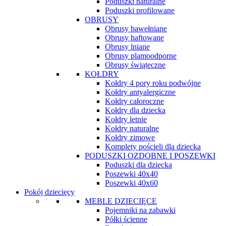
Poduszki naturalne
Poduszki profilowane
OBRUSY
Obrusy bawełniane
Obrusy haftowane
Obrusy lniane
Obrusy plamoodporne
Obrusy świąteczne
KOŁDRY
Kołdry 4 pory roku podwójne
Kołdry antyalergiczne
Kołdry całoroczne
Kołdry dla dziecka
Kołdry letnie
Kołdry naturalne
Kołdry zimowe
Komplety pościeli dla dziecka
PODUSZKI OZDOBNE I POSZEWKI
Poduszki dla dziecka
Poszewki 40x40
Poszewki 40x60
Pokój dziecięcy
MEBLE DZIECIĘCE
Pojemniki na zabawki
Półki ścienne