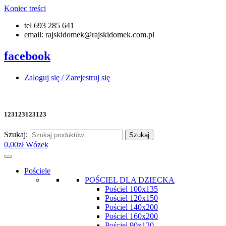
Koniec treści
tel 693 285 641
email: rajskidomek@rajskidomek.com.pl
facebook
Zaloguj się / Zarejestruj się
123123123123
Szukaj:
Szukaj
0,00
zł
Wózek
Pościele
POŚCIEL DLA DZIECKA
Pościel 100x135
Pościel 120x150
Pościel 140x200
Pościel 160x200
Pościel 90x120