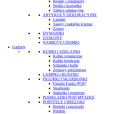
Regały i organizery
Stoliki i krzesełka
Tablice edukacyjne
ARTYKUŁY DEKORACYJNE
Lampki
Tapety i naklejki ścienne
Zegary
DYWANIKI
ZASŁONY
NAMIOTY I DOMKI
Gadżety
KUBKI I SZKLANKI
Kubki ceramiczne
Kubki termiczne
Szklanki i kufle
Zestawy prezentowe
LAMPKI i BUDZIKI
FIGURKI I SKARBONKI
Figurki Funko POP!
Skarbonki
Statuetki i popiersia
PODKŁADKI POD MYSZKĘ
PORTFELE I BRELOKI
Breloki i zawieszki
Portfele