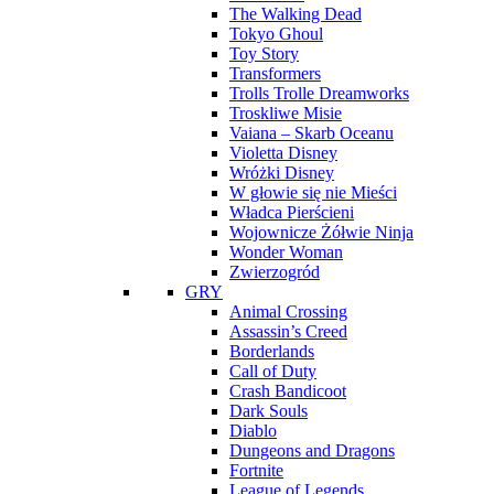
The Walking Dead
Tokyo Ghoul
Toy Story
Transformers
Trolls Trolle Dreamworks
Troskliwe Misie
Vaiana – Skarb Oceanu
Violetta Disney
Wróżki Disney
W głowie się nie Mieści
Władca Pierścieni
Wojownicze Żółwie Ninja
Wonder Woman
Zwierzogród
GRY
Animal Crossing
Assassin’s Creed
Borderlands
Call of Duty
Crash Bandicoot
Dark Souls
Diablo
Dungeons and Dragons
Fortnite
League of Legends