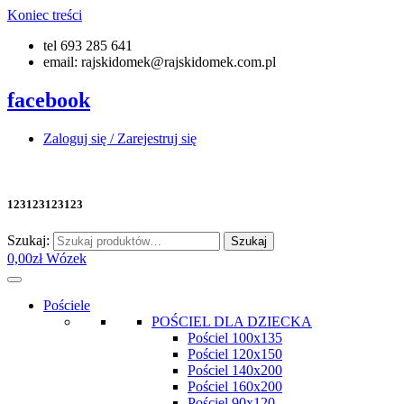
Koniec treści
tel 693 285 641
email: rajskidomek@rajskidomek.com.pl
facebook
Zaloguj się / Zarejestruj się
123123123123
Szukaj:
Szukaj
0,00
zł
Wózek
Pościele
POŚCIEL DLA DZIECKA
Pościel 100x135
Pościel 120x150
Pościel 140x200
Pościel 160x200
Pościel 90x120