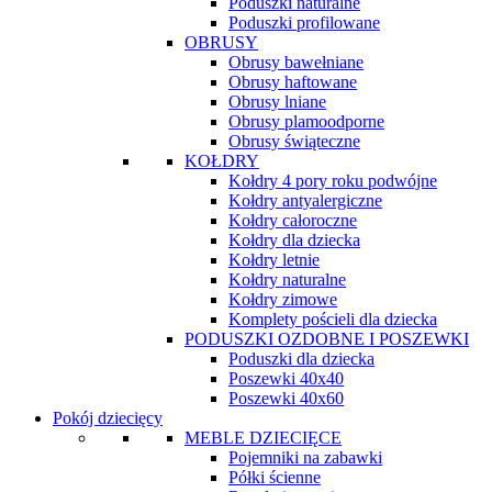
Poduszki naturalne
Poduszki profilowane
OBRUSY
Obrusy bawełniane
Obrusy haftowane
Obrusy lniane
Obrusy plamoodporne
Obrusy świąteczne
KOŁDRY
Kołdry 4 pory roku podwójne
Kołdry antyalergiczne
Kołdry całoroczne
Kołdry dla dziecka
Kołdry letnie
Kołdry naturalne
Kołdry zimowe
Komplety pościeli dla dziecka
PODUSZKI OZDOBNE I POSZEWKI
Poduszki dla dziecka
Poszewki 40x40
Poszewki 40x60
Pokój dziecięcy
MEBLE DZIECIĘCE
Pojemniki na zabawki
Półki ścienne