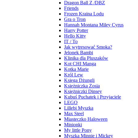
Dragon Ball Z /DBZ
Friends
Frozen Kraina Lodu
Gra o Tron
Hannah Montana Miley Cyrus
Harry Potter
Hello Kitty
IT / To
Jak wytresować Smoka?
Jelonek Bambi
Klinika dla Pluszaków
Kot CHI Manga
Kotka Marie
Król Lew
Księga Dżungli
Księżniczka Zosia
Księżniczki Dinsey
Kubuś Puchatek i Przyjaciele
LEGO
Lillebi Myszka
Max Steel
Miasteczko Haloween
Minionki
My little Pony
Myszka Minnie i Mickey