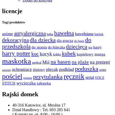
Dodaj do koszyka
licencje
Tagi produktów
bawełna
antyalergiczna
anime
bawełniana
bajka
brelok
do
dla dziecka
dekoracyjna
dla gracza
do biura
przedszkola
dziecięca
do spania
harry
do łóżeczka
gra
harry potter
kubek
koc
kocyk
kąpielowy
manga
kołdra
maskotka
na basen
na plaże
na prezent
Miś
medical
poduszka
ochraniacz
plecak
podkład
plażowy
potter
narzuta
pościel
ręcznik
przytulanka
serial
STICZ
prezent
wycieczka
STITCH
zabawka
Rajski domek
40-316 Katowice, ul. Mroźna 17
Dział Handlowy : Tel. 693 285 641
( Kontakt pn.-pt. 8:00 - 16:00 )