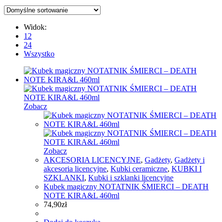
Widok:
12
24
Wszystko
Zobacz
Zobacz
AKCESORIA LICENCYJNE
,
Gadżety
,
Gadżety i
akcesoria licencyjne
,
Kubki ceramiczne
,
KUBKI I
SZKLANKI
,
Kubki i szklanki licencyjne
Kubek magiczny NOTATNIK ŚMIERCI – DEATH
NOTE KIRA&L 460ml
74,90
zł