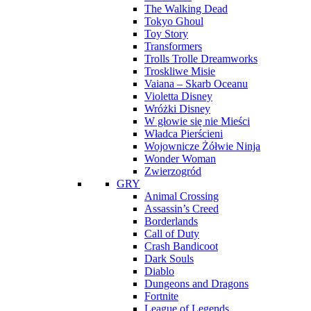
The Walking Dead
Tokyo Ghoul
Toy Story
Transformers
Trolls Trolle Dreamworks
Troskliwe Misie
Vaiana – Skarb Oceanu
Violetta Disney
Wróżki Disney
W głowie się nie Mieści
Władca Pierścieni
Wojownicze Żółwie Ninja
Wonder Woman
Zwierzogród
GRY
Animal Crossing
Assassin’s Creed
Borderlands
Call of Duty
Crash Bandicoot
Dark Souls
Diablo
Dungeons and Dragons
Fortnite
League of Legends