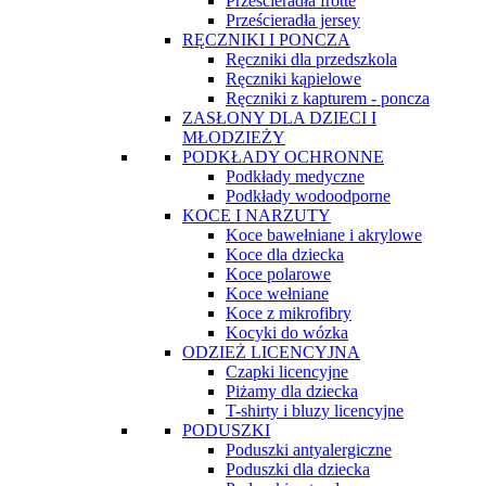
Prześcieradła frotte
Prześcieradła jersey
RĘCZNIKI I PONCZA
Ręczniki dla przedszkola
Ręczniki kąpielowe
Ręczniki z kapturem - poncza
ZASŁONY DLA DZIECI I
MŁODZIEŻY
PODKŁADY OCHRONNE
Podkłady medyczne
Podkłady wodoodporne
KOCE I NARZUTY
Koce bawełniane i akrylowe
Koce dla dziecka
Koce polarowe
Koce wełniane
Koce z mikrofibry
Kocyki do wózka
ODZIEŻ LICENCYJNA
Czapki licencyjne
Piżamy dla dziecka
T-shirty i bluzy licencyjne
PODUSZKI
Poduszki antyalergiczne
Poduszki dla dziecka