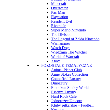
Minecraft
Overwatch
Pac-Man
Playstation
Resident Evil
Riverdale
Super Mario Nintendo
The Division
The Legend of Zelda Nintendo
Warhammer
Watch Dogs
Wiedźmin The Witcher
World of Warcraft
Xbox
POZOSTAŁE TEMATYCZNE
Animal Planet Club
Anne Stokes Collection
Cottonfield Luxury
Dinozaury
Emotikon Smiley World
Essenza Luxury
Hard Rock Cafe
Jednorożec Unicorn
Kluby piłkarskie – Football
Kosmos