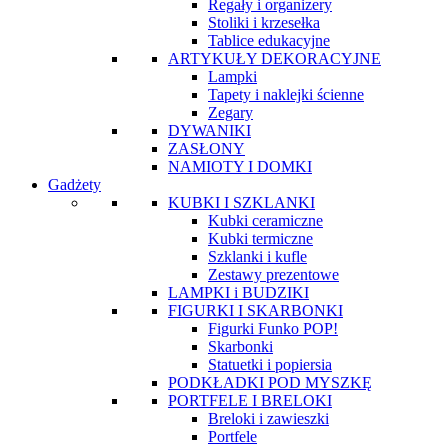
Regały i organizery
Stoliki i krzesełka
Tablice edukacyjne
ARTYKUŁY DEKORACYJNE
Lampki
Tapety i naklejki ścienne
Zegary
DYWANIKI
ZASŁONY
NAMIOTY I DOMKI
Gadżety
KUBKI I SZKLANKI
Kubki ceramiczne
Kubki termiczne
Szklanki i kufle
Zestawy prezentowe
LAMPKI i BUDZIKI
FIGURKI I SKARBONKI
Figurki Funko POP!
Skarbonki
Statuetki i popiersia
PODKŁADKI POD MYSZKĘ
PORTFELE I BRELOKI
Breloki i zawieszki
Portfele