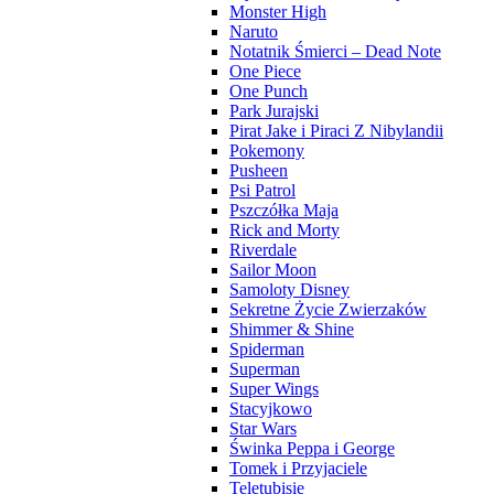
Monster High
Naruto
Notatnik Śmierci – Dead Note
One Piece
One Punch
Park Jurajski
Pirat Jake i Piraci Z Nibylandii
Pokemony
Pusheen
Psi Patrol
Pszczółka Maja
Rick and Morty
Riverdale
Sailor Moon
Samoloty Disney
Sekretne Życie Zwierzaków
Shimmer & Shine
Spiderman
Superman
Super Wings
Stacyjkowo
Star Wars
Świnka Peppa i George
Tomek i Przyjaciele
Teletubisie