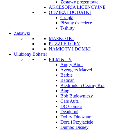
Zestawy prezentowe
AKCESORIA LICENCYJNE
ODZIEŻ I DODATKI
Czapki
Piżamy dziecięce
T-shirty
Zabawki
MASKOTKI
PUZZLE I GRY
NAMIOTY I DOMKI
Ulubiony Bohater
FILM & TV
Angry Birds
Avengers Marvel
Barbie
Batman
Biedronka i Czarny Kot
Bing
Bob Budowniczy
Cars Auta
DC Comics
Deadpool
Dobry Dinozaur
Dora i Przyjaciele
Dumbo Disney