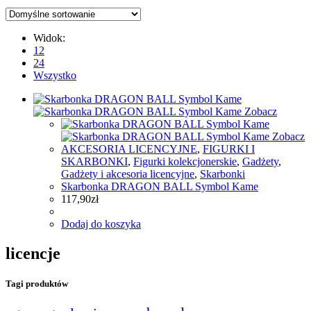
Widok:
12
24
Wszystko
Zobacz
Zobacz
AKCESORIA LICENCYJNE
,
FIGURKI I
SKARBONKI
,
Figurki kolekcjonerskie
,
Gadżety
,
Gadżety i akcesoria licencyjne
,
Skarbonki
Skarbonka DRAGON BALL Symbol Kame
117,90
zł
Dodaj do koszyka
licencje
Tagi produktów