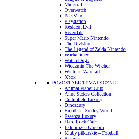
Minecraft
Overwatch
Pac-Man
Playstation
Resident Evil
Riverdale
Super Mario Nintendo
The Division
The Legend of Zelda Nintendo
Warhammer
Watch Dogs
Wiedźmin The Witcher
World of Warcraft
Xbox
POZOSTAŁE TEMATYCZNE
Animal Planet Club
Anne Stokes Collection
Cottonfield Luxury
Dinozaury
Emotikon Smiley World
Essenza Luxury
Hard Rock Cafe
Jednorożec Unicorn
Kluby piłkarskie – Football
Kosmos