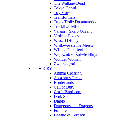
The Walking Dead
Tokyo Ghoul
Toy Story
Transformers
Trolls Trolle Dreamworks
Troskliwe Misie
Vaiana – Skarb Oceanu
Violetta Disney
Wróżki Disney
W głowie się nie Mieści
Władca Pierścieni
Wojownicze Żółwie Ninja
Wonder Woman
Zwierzogród
GRY
Animal Crossing
Assassin’s Creed
Borderlands
Call of Duty
Crash Bandicoot
Dark Souls
Diablo
Dungeons and Dragons
Fortnite
League of Legends