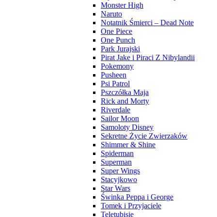
Monster High
Naruto
Notatnik Śmierci – Dead Note
One Piece
One Punch
Park Jurajski
Pirat Jake i Piraci Z Nibylandii
Pokemony
Pusheen
Psi Patrol
Pszczółka Maja
Rick and Morty
Riverdale
Sailor Moon
Samoloty Disney
Sekretne Życie Zwierzaków
Shimmer & Shine
Spiderman
Superman
Super Wings
Stacyjkowo
Star Wars
Świnka Peppa i George
Tomek i Przyjaciele
Teletubisie