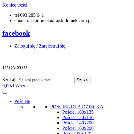
Koniec treści
tel 693 285 641
email: rajskidomek@rajskidomek.com.pl
facebook
Zaloguj się / Zarejestruj się
123123123123
Szukaj:
Szukaj
0,00
zł
Wózek
Pościele
POŚCIEL DLA DZIECKA
Pościel 100x135
Pościel 120x150
Pościel 140x200
Pościel 160x200
Pościel 90x120