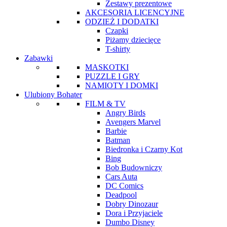
Zestawy prezentowe
AKCESORIA LICENCYJNE
ODZIEŻ I DODATKI
Czapki
Piżamy dziecięce
T-shirty
Zabawki
MASKOTKI
PUZZLE I GRY
NAMIOTY I DOMKI
Ulubiony Bohater
FILM & TV
Angry Birds
Avengers Marvel
Barbie
Batman
Biedronka i Czarny Kot
Bing
Bob Budowniczy
Cars Auta
DC Comics
Deadpool
Dobry Dinozaur
Dora i Przyjaciele
Dumbo Disney