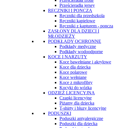
Prześcieradła frotte
Prześcieradła jersey
RĘCZNIKI I PONCZA
Ręczniki dla przedszkola
Ręczniki kąpielowe
Ręczniki z kapturem - poncza
ZASŁONY DLA DZIECI I
MŁODZIEŻY
PODKŁADY OCHRONNE
Podkłady medyczne
Podkłady wodoodporne
KOCE I NARZUTY
Koce bawełniane i akrylowe
Koce dla dziecka
Koce polarowe
Koce wełniane
Koce z mikrofibry
Kocyki do wózka
ODZIEŻ LICENCYJNA
Czapki licencyjne
Piżamy dla dziecka
T-shirty i bluzy licencyjne
PODUSZKI
Poduszki antyalergiczne
Poduszki dla dziecka