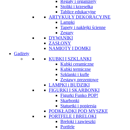
Regały i organizery
Stoliki i krzesełka
Tablice edukacyjne
ARTYKUŁY DEKORACYJNE
Lampki
Tapety i naklejki ścienne
Zegary
DYWANIKI
ZASŁONY
NAMIOTY I DOMKI
Gadżety
KUBKI I SZKLANKI
Kubki ceramiczne
Kubki termiczne
Szklanki i kufle
Zestawy prezentowe
LAMPKI i BUDZIKI
FIGURKI I SKARBONKI
Figurki Funko POP!
Skarbonki
Statuetki i popiersia
PODKŁADKI POD MYSZKĘ
PORTFELE I BRELOKI
Breloki i zawieszki
Portfele