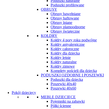
Poduszki naturalne
Poduszki profilowane
OBRUSY
Obrusy bawełniane
Obrusy haftowane
Obrusy lniane
Obrusy plamoodporne
Obrusy świąteczne
KOŁDRY
Kołdry 4 pory roku podwójne
Kołdry antyalergiczne
Kołdry całoroczne
Kołdry dla dziecka
Kołdry letnie
Kołdry naturalne
Kołdry zimowe
Komplety pościeli dla dziecka
PODUSZKI OZDOBNE I POSZEWKI
Poduszki dla dziecka
Poszewki 40x40
Poszewki 40x60
Pokój dziecięcy
MEBLE DZIECIĘCE
Pojemniki na zabawki
Półki ścienne