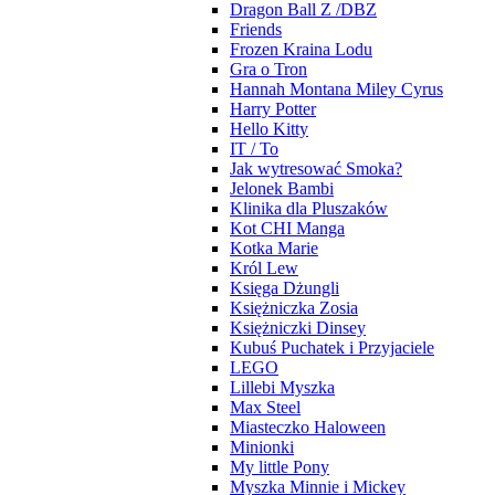
Dragon Ball Z /DBZ
Friends
Frozen Kraina Lodu
Gra o Tron
Hannah Montana Miley Cyrus
Harry Potter
Hello Kitty
IT / To
Jak wytresować Smoka?
Jelonek Bambi
Klinika dla Pluszaków
Kot CHI Manga
Kotka Marie
Król Lew
Księga Dżungli
Księżniczka Zosia
Księżniczki Dinsey
Kubuś Puchatek i Przyjaciele
LEGO
Lillebi Myszka
Max Steel
Miasteczko Haloween
Minionki
My little Pony
Myszka Minnie i Mickey