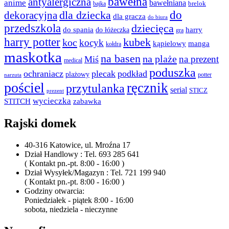
bawełna
antyalergiczna
anime
bawełniana
bajka
brelok
do
dla dziecka
dekoracyjna
dla gracza
do biura
przedszkola
dziecięca
do spania
harry
do łóżeczka
gra
harry potter
kubek
koc
kocyk
kąpielowy
manga
kołdra
maskotka
na basen
na plaże
na prezent
Miś
medical
poduszka
ochraniacz
plecak
podkład
plażowy
potter
narzuta
pościel
ręcznik
przytulanka
serial
STICZ
prezent
wycieczka
STITCH
zabawka
Rajski domek
40-316 Katowice, ul. Mroźna 17
Dział Handlowy : Tel. 693 285 641
( Kontakt pn.-pt. 8:00 - 16:00 )
Dział Wysyłek/Magazyn : Tel. 721 199 940
( Kontakt pn.-pt. 8:00 - 16:00 )
Godziny otwarcia:
Poniedziałek - piątek 8:00 - 16:00
sobota, niedziela - nieczynne