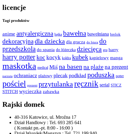
licencje
Tagi produktów
bawełna
antyalergiczna
anime
bawełniana
bajka
brelok
do
dla dziecka
dekoracyjna
dla gracza
do biura
przedszkola
dziecięca
do spania
harry
do łóżeczka
gra
harry potter
kubek
koc
kocyk
kąpielowy
manga
kołdra
maskotka
na basen
na plaże
na prezent
Miś
medical
poduszka
ochraniacz
plecak
podkład
plażowy
potter
narzuta
pościel
ręcznik
przytulanka
serial
STICZ
prezent
wycieczka
STITCH
zabawka
Rajski domek
40-316 Katowice, ul. Mroźna 17
Dział Handlowy : Tel. 693 285 641
( Kontakt pn.-pt. 8:00 - 16:00 )
Dział Wysyłek/Magazyn : Tel. 721 199 940