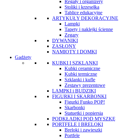
Regały i organizery
Stoliki i krzesełka
Tablice edukacyjne
ARTYKUŁY DEKORACYJNE
Lampki
Tapety i naklejki ścienne
Zegary
DYWANIKI
ZASŁONY
NAMIOTY I DOMKI
Gadżety
KUBKI I SZKLANKI
Kubki ceramiczne
Kubki termiczne
Szklanki i kufle
Zestawy prezentowe
LAMPKI i BUDZIKI
FIGURKI I SKARBONKI
Figurki Funko POP!
Skarbonki
Statuetki i popiersia
PODKŁADKI POD MYSZKĘ
PORTFELE I BRELOKI
Breloki i zawieszki
Portfele