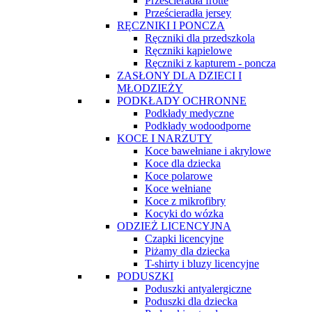
Prześcieradła frotte
Prześcieradła jersey
RĘCZNIKI I PONCZA
Ręczniki dla przedszkola
Ręczniki kąpielowe
Ręczniki z kapturem - poncza
ZASŁONY DLA DZIECI I
MŁODZIEŻY
PODKŁADY OCHRONNE
Podkłady medyczne
Podkłady wodoodporne
KOCE I NARZUTY
Koce bawełniane i akrylowe
Koce dla dziecka
Koce polarowe
Koce wełniane
Koce z mikrofibry
Kocyki do wózka
ODZIEŻ LICENCYJNA
Czapki licencyjne
Piżamy dla dziecka
T-shirty i bluzy licencyjne
PODUSZKI
Poduszki antyalergiczne
Poduszki dla dziecka