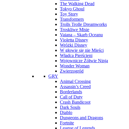
The Walking Dead
Tokyo Ghoul
Toy Story
Transformers
Trolls Trolle Dreamworks
Troskliwe Misie
Vaiana – Skarb Oceanu
Violetta Disney
Wróżki Disney
W głowie się nie Mieści
Władca Pierścieni
Wojownicze Żółwie Ninja
Wonder Woman
Zwierzogród
GRY
Animal Crossing
Assassin’s Creed
Borderlands
Call of Duty
Crash Bandicoot
Dark Souls
Diablo
Dungeons and Dragons
Fortnite
League of Legends