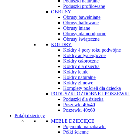
Poduszki naturalne
Poduszki profilowane
OBRUSY
Obrusy bawełniane
Obrusy haftowane
Obrusy lniane
Obrusy plamoodporne
Obrusy świąteczne
KOŁDRY
Kołdry 4 pory roku podwójne
Kołdry antyalergiczne
Kołdry całoroczne
Kołdry dla dziecka
Kołdry letnie
Kołdry naturalne
Kołdry zimowe
Komplety pościeli dla dziecka
PODUSZKI OZDOBNE I POSZEWKI
Poduszki dla dziecka
Poszewki 40x40
Poszewki 40x60
Pokój dziecięcy
MEBLE DZIECIĘCE
Pojemniki na zabawki
Półki ścienne