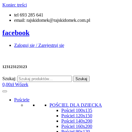
Koniec treści
tel 693 285 641
email: rajskidomek@rajskidomek.com.pl
facebook
Zaloguj się / Zarejestruj się
123123123123
Szukaj:
Szukaj
0,00
zł
Wózek
Pościele
POŚCIEL DLA DZIECKA
Pościel 100x135
Pościel 120x150
Pościel 140x200
Pościel 160x200
Pościel 90x120