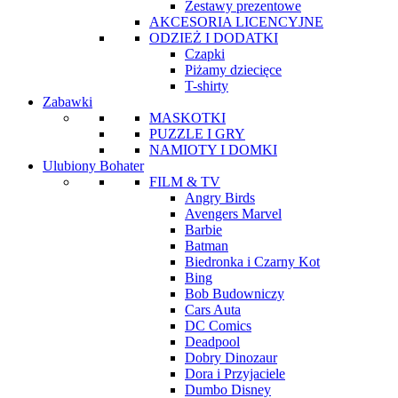
Zestawy prezentowe
AKCESORIA LICENCYJNE
ODZIEŻ I DODATKI
Czapki
Piżamy dziecięce
T-shirty
Zabawki
MASKOTKI
PUZZLE I GRY
NAMIOTY I DOMKI
Ulubiony Bohater
FILM & TV
Angry Birds
Avengers Marvel
Barbie
Batman
Biedronka i Czarny Kot
Bing
Bob Budowniczy
Cars Auta
DC Comics
Deadpool
Dobry Dinozaur
Dora i Przyjaciele
Dumbo Disney