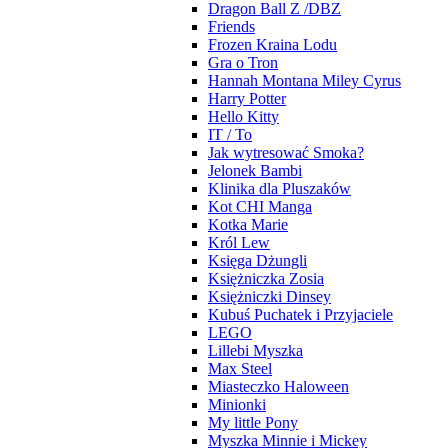
Dragon Ball Z /DBZ
Friends
Frozen Kraina Lodu
Gra o Tron
Hannah Montana Miley Cyrus
Harry Potter
Hello Kitty
IT / To
Jak wytresować Smoka?
Jelonek Bambi
Klinika dla Pluszaków
Kot CHI Manga
Kotka Marie
Król Lew
Księga Dżungli
Księżniczka Zosia
Księżniczki Dinsey
Kubuś Puchatek i Przyjaciele
LEGO
Lillebi Myszka
Max Steel
Miasteczko Haloween
Minionki
My little Pony
Myszka Minnie i Mickey