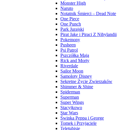
Monster High
Naruto
Notatnik Śmierci – Dead Note
One Piece
One Punch
Park Jurajski
Pirat Jake i Piraci Z Nibylandii
Pokemony
Pusheen
Psi Patrol
Pszczółka Maja
Rick and Morty
Riverdale
Sailor Moon
Samoloty Disney
Sekretne Życie Zwierzaków
Shimmer & Shine
Spiderman
Superman
Super Wings
Stacyjkowo
Star Wars
Świnka Peppa i George
Tomek i Przyjaciele
Teletubisie