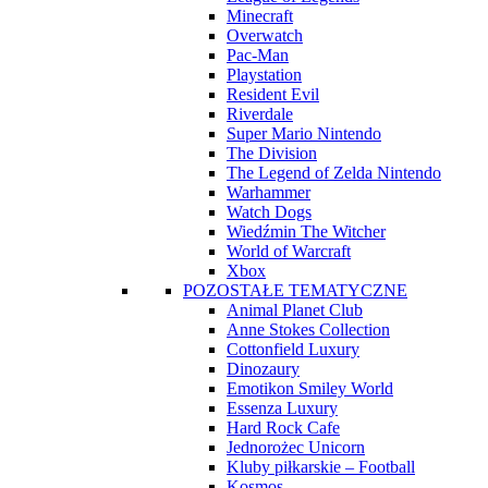
Minecraft
Overwatch
Pac-Man
Playstation
Resident Evil
Riverdale
Super Mario Nintendo
The Division
The Legend of Zelda Nintendo
Warhammer
Watch Dogs
Wiedźmin The Witcher
World of Warcraft
Xbox
POZOSTAŁE TEMATYCZNE
Animal Planet Club
Anne Stokes Collection
Cottonfield Luxury
Dinozaury
Emotikon Smiley World
Essenza Luxury
Hard Rock Cafe
Jednorożec Unicorn
Kluby piłkarskie – Football
Kosmos