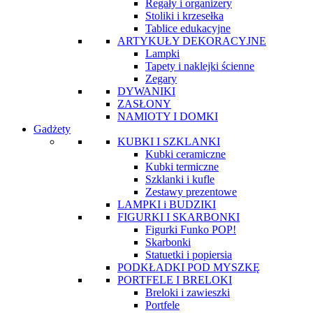
Regały i organizery
Stoliki i krzesełka
Tablice edukacyjne
ARTYKUŁY DEKORACYJNE
Lampki
Tapety i naklejki ścienne
Zegary
DYWANIKI
ZASŁONY
NAMIOTY I DOMKI
Gadżety
KUBKI I SZKLANKI
Kubki ceramiczne
Kubki termiczne
Szklanki i kufle
Zestawy prezentowe
LAMPKI i BUDZIKI
FIGURKI I SKARBONKI
Figurki Funko POP!
Skarbonki
Statuetki i popiersia
PODKŁADKI POD MYSZKĘ
PORTFELE I BRELOKI
Breloki i zawieszki
Portfele