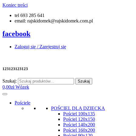
Koniec treści
tel 693 285 641
email: rajskidomek@rajskidomek.com.pl
facebook
Zaloguj się / Zarejestruj się
123123123123
Szukaj:
Szukaj
0,00
zł
Wózek
Pościele
POŚCIEL DLA DZIECKA
Pościel 100x135
Pościel 120x150
Pościel 140x200
Pościel 160x200
Pościel 90x120