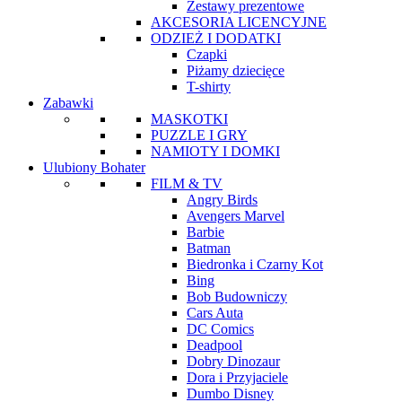
Zestawy prezentowe
AKCESORIA LICENCYJNE
ODZIEŻ I DODATKI
Czapki
Piżamy dziecięce
T-shirty
Zabawki
MASKOTKI
PUZZLE I GRY
NAMIOTY I DOMKI
Ulubiony Bohater
FILM & TV
Angry Birds
Avengers Marvel
Barbie
Batman
Biedronka i Czarny Kot
Bing
Bob Budowniczy
Cars Auta
DC Comics
Deadpool
Dobry Dinozaur
Dora i Przyjaciele
Dumbo Disney