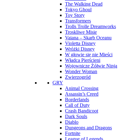
The Walking Dead
Tokyo Ghoul
Toy Story
Transformers
Trolls Trolle Dreamworks
Troskliwe Misie
Vaiana – Skarb Oceanu
Violetta Disney
Wróżki Disney
W głowie się nie Mieści
Władca Pierścieni
Wojownicze Żółwie Ninja
Wonder Woman
Zwierzogród
GRY
Animal Crossing
Assassin’s Creed
Borderlands
Call of Duty
Crash Bandicoot
Dark Souls
Diablo
Dungeons and Dragons
Fortnite
League of Legends