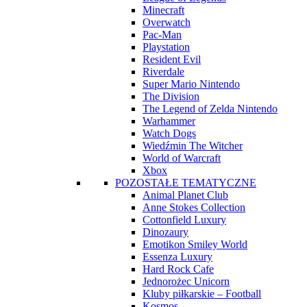
Minecraft
Overwatch
Pac-Man
Playstation
Resident Evil
Riverdale
Super Mario Nintendo
The Division
The Legend of Zelda Nintendo
Warhammer
Watch Dogs
Wiedźmin The Witcher
World of Warcraft
Xbox
POZOSTAŁE TEMATYCZNE
Animal Planet Club
Anne Stokes Collection
Cottonfield Luxury
Dinozaury
Emotikon Smiley World
Essenza Luxury
Hard Rock Cafe
Jednorożec Unicorn
Kluby piłkarskie – Football
Kosmos