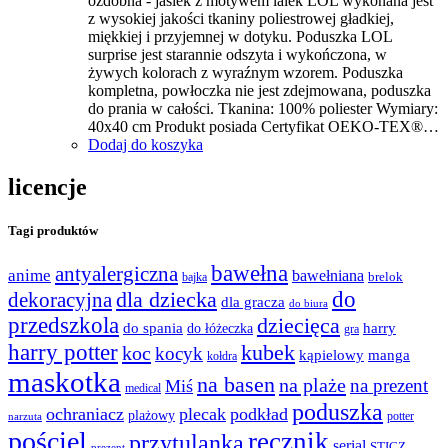
ozdobna - jasiek z motywem lalek LOL wykonana jest
z wysokiej jakości tkaniny poliestrowej gładkiej,
miękkiej i przyjemnej w dotyku. Poduszka LOL
surprise jest starannie odszyta i wykończona, w
żywych kolorach z wyraźnym wzorem. Poduszka
kompletna, powłoczka nie jest zdejmowana, poduszka
do prania w całości. Tkanina: 100% poliester Wymiary:
40x40 cm Produkt posiada Certyfikat OEKO-TEX®…
Dodaj do koszyka
licencje
Tagi produktów
bawełna
antyalergiczna
anime
bawełniana
bajka
brelok
do
dla dziecka
dekoracyjna
dla gracza
do biura
przedszkola
dziecięca
do spania
harry
do łóżeczka
gra
harry potter
kubek
koc
kocyk
kąpielowy
manga
kołdra
maskotka
na basen
na plaże
na prezent
Miś
medical
poduszka
ochraniacz
plecak
podkład
plażowy
potter
narzuta
pościel
ręcznik
przytulanka
serial
STICZ
prezent