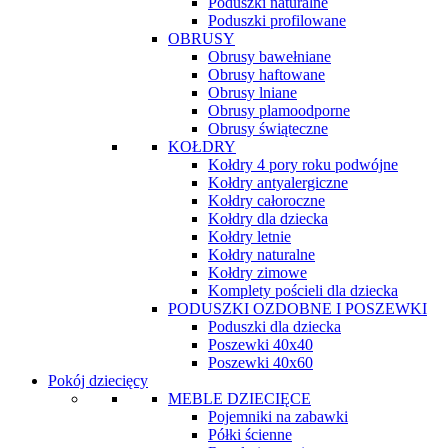
Poduszki naturalne
Poduszki profilowane
OBRUSY
Obrusy bawełniane
Obrusy haftowane
Obrusy lniane
Obrusy plamoodporne
Obrusy świąteczne
KOŁDRY
Kołdry 4 pory roku podwójne
Kołdry antyalergiczne
Kołdry całoroczne
Kołdry dla dziecka
Kołdry letnie
Kołdry naturalne
Kołdry zimowe
Komplety pościeli dla dziecka
PODUSZKI OZDOBNE I POSZEWKI
Poduszki dla dziecka
Poszewki 40x40
Poszewki 40x60
Pokój dziecięcy
MEBLE DZIECIĘCE
Pojemniki na zabawki
Półki ścienne