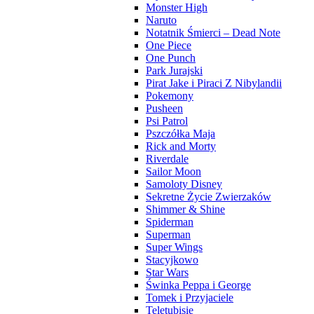
Monster High
Naruto
Notatnik Śmierci – Dead Note
One Piece
One Punch
Park Jurajski
Pirat Jake i Piraci Z Nibylandii
Pokemony
Pusheen
Psi Patrol
Pszczółka Maja
Rick and Morty
Riverdale
Sailor Moon
Samoloty Disney
Sekretne Życie Zwierzaków
Shimmer & Shine
Spiderman
Superman
Super Wings
Stacyjkowo
Star Wars
Świnka Peppa i George
Tomek i Przyjaciele
Teletubisie