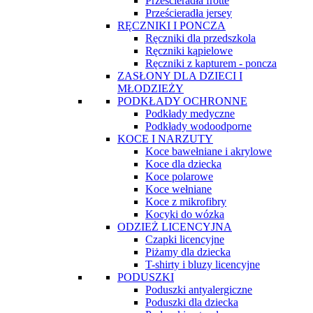
Prześcieradła frotte
Prześcieradła jersey
RĘCZNIKI I PONCZA
Ręczniki dla przedszkola
Ręczniki kąpielowe
Ręczniki z kapturem - poncza
ZASŁONY DLA DZIECI I
MŁODZIEŻY
PODKŁADY OCHRONNE
Podkłady medyczne
Podkłady wodoodporne
KOCE I NARZUTY
Koce bawełniane i akrylowe
Koce dla dziecka
Koce polarowe
Koce wełniane
Koce z mikrofibry
Kocyki do wózka
ODZIEŻ LICENCYJNA
Czapki licencyjne
Piżamy dla dziecka
T-shirty i bluzy licencyjne
PODUSZKI
Poduszki antyalergiczne
Poduszki dla dziecka