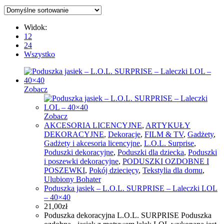
Widok:
12
24
Wszystko
Zobacz
Zobacz
AKCESORIA LICENCYJNE
,
ARTYKUŁY
DEKORACYJNE
,
Dekoracje
,
FILM & TV
,
Gadżety
,
Gadżety i akcesoria licencyjne
,
L.O.L. Surprise
,
Poduszki dekoracyjne
,
Poduszki dla dziecka
,
Poduszki
i poszewki dekoracyjne
,
PODUSZKI OZDOBNE I
POSZEWKI
,
Pokój dziecięcy
,
Tekstylia dla domu
,
Ulubiony Bohater
Poduszka jasiek – L.O.L. SURPRISE – Laleczki LOL
– 40×40
21,00
zł
Poduszka dekoracyjna L.O.L. SURPRISE Poduszka