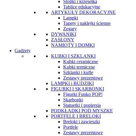
Stoliki i krzesełka
Tablice edukacyjne
ARTYKUŁY DEKORACYJNE
Lampki
Tapety i naklejki ścienne
Zegary
DYWANIKI
ZASŁONY
NAMIOTY I DOMKI
Gadżety
KUBKI I SZKLANKI
Kubki ceramiczne
Kubki termiczne
Szklanki i kufle
Zestawy prezentowe
LAMPKI i BUDZIKI
FIGURKI I SKARBONKI
Figurki Funko POP!
Skarbonki
Statuetki i popiersia
PODKŁADKI POD MYSZKĘ
PORTFELE I BRELOKI
Breloki i zawieszki
Portfele
Zestawy prezentowe