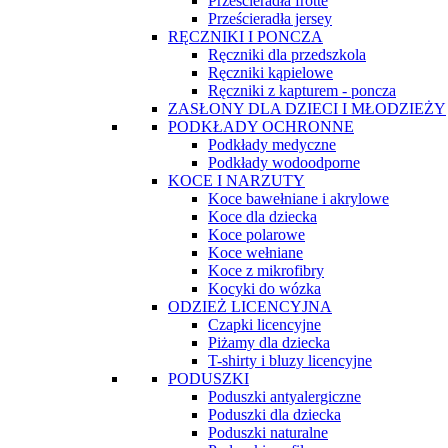
Prześcieradła frotte
Prześcieradła jersey
RĘCZNIKI I PONCZA
Ręczniki dla przedszkola
Ręczniki kąpielowe
Ręczniki z kapturem - poncza
ZASŁONY DLA DZIECI I MŁODZIEŻY
PODKŁADY OCHRONNE
Podkłady medyczne
Podkłady wodoodporne
KOCE I NARZUTY
Koce bawełniane i akrylowe
Koce dla dziecka
Koce polarowe
Koce wełniane
Koce z mikrofibry
Kocyki do wózka
ODZIEŻ LICENCYJNA
Czapki licencyjne
Piżamy dla dziecka
T-shirty i bluzy licencyjne
PODUSZKI
Poduszki antyalergiczne
Poduszki dla dziecka
Poduszki naturalne