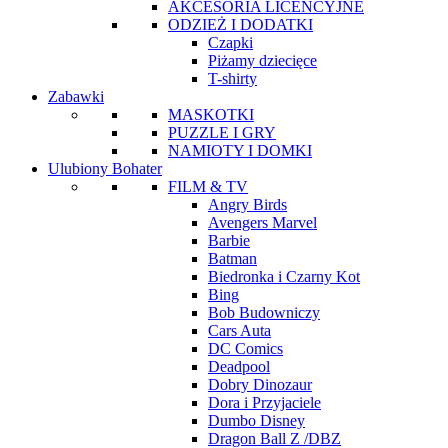
AKCESORIA LICENCYJNE
ODZIEŻ I DODATKI
Czapki
Piżamy dziecięce
T-shirty
Zabawki
MASKOTKI
PUZZLE I GRY
NAMIOTY I DOMKI
Ulubiony Bohater
FILM & TV
Angry Birds
Avengers Marvel
Barbie
Batman
Biedronka i Czarny Kot
Bing
Bob Budowniczy
Cars Auta
DC Comics
Deadpool
Dobry Dinozaur
Dora i Przyjaciele
Dumbo Disney
Dragon Ball Z /DBZ