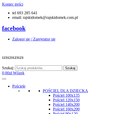
Koniec treści
tel 693 285 641
email: rajskidomek@rajskidomek.com.pl
facebook
Zaloguj się / Zarejestruj się
123123123123
Szukaj:
Szukaj
0,00
zł
Wózek
Pościele
POŚCIEL DLA DZIECKA
Pościel 100x135
Pościel 120x150
Pościel 140x200
Pościel 160x200
Pościel 90x120