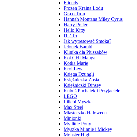
Friends
Frozen Kraina Lodu
Gra o Tron
Hannah Montana Miley Cyrus
Harry Potter
Hello Kitty
IT / To
Jak wytresować Smoka?
Jelonek Bambi
Klinika dla Pluszaków
Kot CHI Manga
Kotka Marie
Król Lew
Księga Dżungli
Księżniczka Zosia
Księżniczki Dinsey
Kubuś Puchatek i Przyjaciele
LEGO
Lillebi Myszka
Max Steel
Miasteczko Haloween
Minionki
My little Pony
Myszka Minnie i Mickey
Monster High