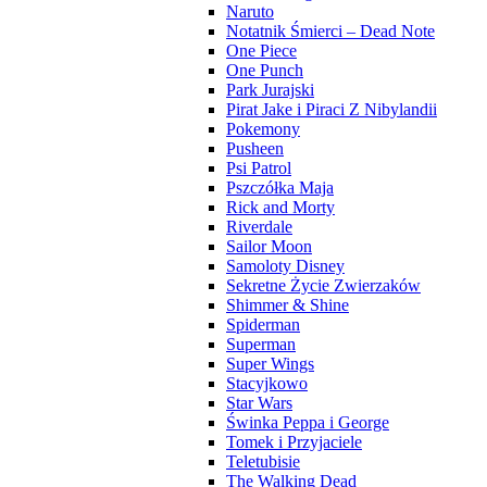
Naruto
Notatnik Śmierci – Dead Note
One Piece
One Punch
Park Jurajski
Pirat Jake i Piraci Z Nibylandii
Pokemony
Pusheen
Psi Patrol
Pszczółka Maja
Rick and Morty
Riverdale
Sailor Moon
Samoloty Disney
Sekretne Życie Zwierzaków
Shimmer & Shine
Spiderman
Superman
Super Wings
Stacyjkowo
Star Wars
Świnka Peppa i George
Tomek i Przyjaciele
Teletubisie
The Walking Dead