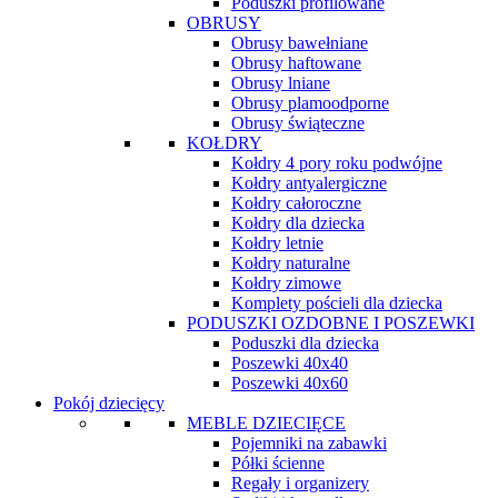
Poduszki profilowane
OBRUSY
Obrusy bawełniane
Obrusy haftowane
Obrusy lniane
Obrusy plamoodporne
Obrusy świąteczne
KOŁDRY
Kołdry 4 pory roku podwójne
Kołdry antyalergiczne
Kołdry całoroczne
Kołdry dla dziecka
Kołdry letnie
Kołdry naturalne
Kołdry zimowe
Komplety pościeli dla dziecka
PODUSZKI OZDOBNE I POSZEWKI
Poduszki dla dziecka
Poszewki 40x40
Poszewki 40x60
Pokój dziecięcy
MEBLE DZIECIĘCE
Pojemniki na zabawki
Półki ścienne
Regały i organizery