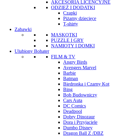
AKCESORIA LICENCYJNE
ODZIEŻ I DODATKI
Czapki
Piżamy dziecięce
T-shirty
Zabawki
MASKOTKI
PUZZLE I GRY
NAMIOTY I DOMKI
Ulubiony Bohater
FILM & TV
Angry Birds
Avengers Marvel
Barbie
Batman
Biedronka i Czarny Kot
Bing
Bob Budowniczy
Cars Auta
DC Comics
Deadpool
Dobry Dinozaur
Dora i Przyjaciele
Dumbo Disney
Dragon Ball Z /DBZ