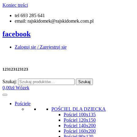
Koniec treści
tel 693 285 641
email: rajskidomek@rajskidomek.com.pl
facebook
Zaloguj się / Zarejestruj się
123123123123
Szukaj:
Szukaj
0,00
zł
Wózek
Pościele
POŚCIEL DLA DZIECKA
Pościel 100x135
Pościel 120x150
Pościel 140x200
Pościel 160x200
Pościel 90x120