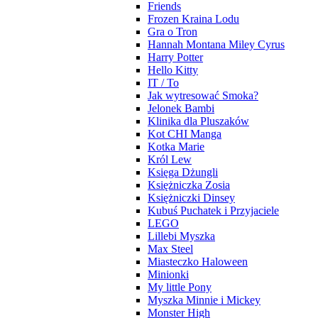
Friends
Frozen Kraina Lodu
Gra o Tron
Hannah Montana Miley Cyrus
Harry Potter
Hello Kitty
IT / To
Jak wytresować Smoka?
Jelonek Bambi
Klinika dla Pluszaków
Kot CHI Manga
Kotka Marie
Król Lew
Księga Dżungli
Księżniczka Zosia
Księżniczki Dinsey
Kubuś Puchatek i Przyjaciele
LEGO
Lillebi Myszka
Max Steel
Miasteczko Haloween
Minionki
My little Pony
Myszka Minnie i Mickey
Monster High