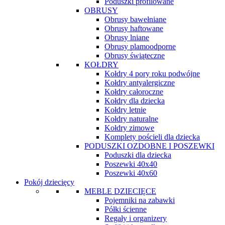
Poduszki profilowane
OBRUSY
Obrusy bawełniane
Obrusy haftowane
Obrusy lniane
Obrusy plamoodporne
Obrusy świąteczne
KOŁDRY
Kołdry 4 pory roku podwójne
Kołdry antyalergiczne
Kołdry całoroczne
Kołdry dla dziecka
Kołdry letnie
Kołdry naturalne
Kołdry zimowe
Komplety pościeli dla dziecka
PODUSZKI OZDOBNE I POSZEWKI
Poduszki dla dziecka
Poszewki 40x40
Poszewki 40x60
Pokój dziecięcy
MEBLE DZIECIĘCE
Pojemniki na zabawki
Półki ścienne
Regały i organizery