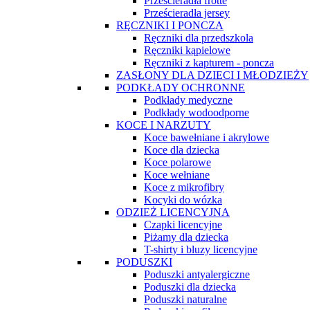
Prześcieradła frotte
Prześcieradła jersey
RĘCZNIKI I PONCZA
Ręczniki dla przedszkola
Ręczniki kąpielowe
Ręczniki z kapturem - poncza
ZASŁONY DLA DZIECI I MŁODZIEŻY
PODKŁADY OCHRONNE
Podkłady medyczne
Podkłady wodoodporne
KOCE I NARZUTY
Koce bawełniane i akrylowe
Koce dla dziecka
Koce polarowe
Koce wełniane
Koce z mikrofibry
Kocyki do wózka
ODZIEŻ LICENCYJNA
Czapki licencyjne
Piżamy dla dziecka
T-shirty i bluzy licencyjne
PODUSZKI
Poduszki antyalergiczne
Poduszki dla dziecka
Poduszki naturalne