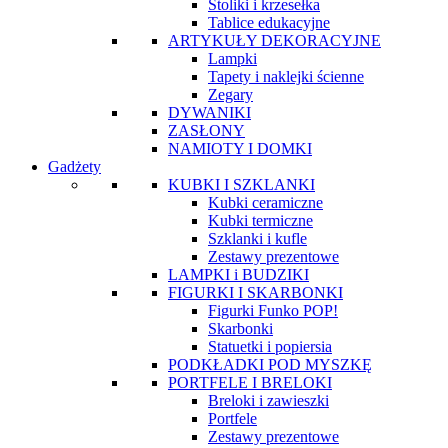
Stoliki i krzesełka
Tablice edukacyjne
ARTYKUŁY DEKORACYJNE
Lampki
Tapety i naklejki ścienne
Zegary
DYWANIKI
ZASŁONY
NAMIOTY I DOMKI
Gadżety
KUBKI I SZKLANKI
Kubki ceramiczne
Kubki termiczne
Szklanki i kufle
Zestawy prezentowe
LAMPKI i BUDZIKI
FIGURKI I SKARBONKI
Figurki Funko POP!
Skarbonki
Statuetki i popiersia
PODKŁADKI POD MYSZKĘ
PORTFELE I BRELOKI
Breloki i zawieszki
Portfele
Zestawy prezentowe