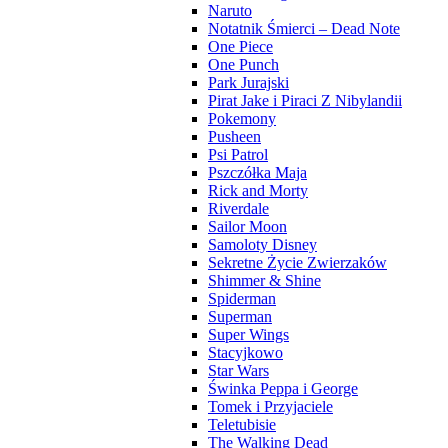
Naruto
Notatnik Śmierci – Dead Note
One Piece
One Punch
Park Jurajski
Pirat Jake i Piraci Z Nibylandii
Pokemony
Pusheen
Psi Patrol
Pszczółka Maja
Rick and Morty
Riverdale
Sailor Moon
Samoloty Disney
Sekretne Życie Zwierzaków
Shimmer & Shine
Spiderman
Superman
Super Wings
Stacyjkowo
Star Wars
Świnka Peppa i George
Tomek i Przyjaciele
Teletubisie
The Walking Dead